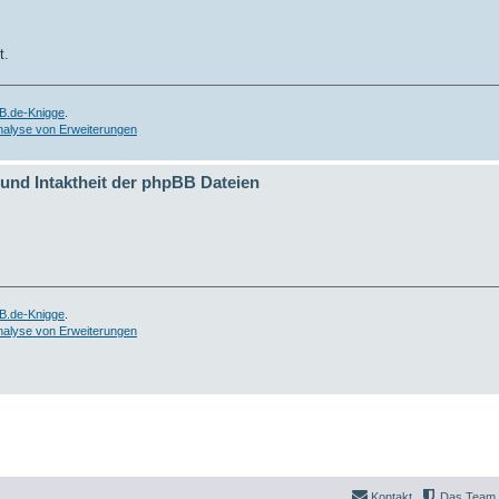
t.
B.de-Knigge
.
nalyse von Erweiterungen
 und Intaktheit der phpBB Dateien
B.de-Knigge
.
nalyse von Erweiterungen
Kontakt
Das Team