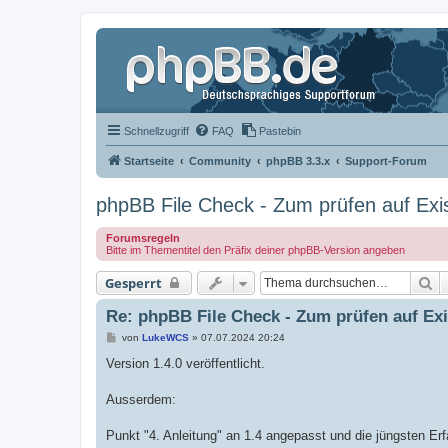
Schnellzugriff
FAQ
Pastebin
Startseite
Community
phpBB 3.3.x
Support-Forum
phpBB File Check - Zum prüfen auf Exi
Forumsregeln
Bitte im Thementitel den Präfix deiner phpBB-Version angeben
S
Gesperrt
Re: phpBB File Check - Zum prüfen auf Exi
B
von
LukeWCS
»
07.07.2024 20:24
e
i
Version 1.4.0 veröffentlicht.
t
r
a
Ausserdem:
g
Punkt "4. Anleitung" an 1.4 angepasst und die jüngsten Erf