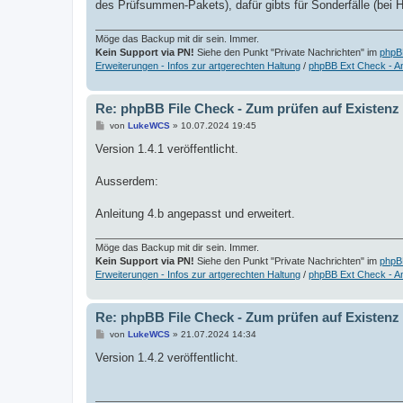
des Prüfsummen-Pakets), dafür gibts für Sonderfälle (bei H
Möge das Backup mit dir sein. Immer.
Kein Support via PN!
Siehe den Punkt "Private Nachrichten" im
phpB
Erweiterungen - Infos zur artgerechten Haltung
/
phpBB Ext Check - A
Re: phpBB File Check - Zum prüfen auf Existenz
B
von
LukeWCS
»
10.07.2024 19:45
e
i
Version 1.4.1 veröffentlicht.
t
r
a
Ausserdem:
g
Anleitung 4.b angepasst und erweitert.
Möge das Backup mit dir sein. Immer.
Kein Support via PN!
Siehe den Punkt "Private Nachrichten" im
phpB
Erweiterungen - Infos zur artgerechten Haltung
/
phpBB Ext Check - A
Re: phpBB File Check - Zum prüfen auf Existenz
B
von
LukeWCS
»
21.07.2024 14:34
e
i
Version 1.4.2 veröffentlicht.
t
r
a
g