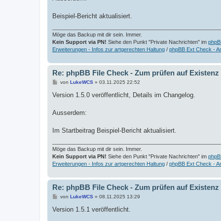
g
Beispiel-Bericht aktualisiert.
Möge das Backup mit dir sein. Immer.
Kein Support via PN!
Siehe den Punkt "Private Nachrichten" im
phpB
Erweiterungen - Infos zur artgerechten Haltung
/
phpBB Ext Check - A
Re: phpBB File Check - Zum prüfen auf Existenz
B
von
LukeWCS
»
03.11.2025 22:52
e
i
Version 1.5.0 veröffentlicht, Details im Changelog.
t
r
a
Ausserdem:
g
Im Startbeitrag Beispiel-Bericht aktualisiert.
Möge das Backup mit dir sein. Immer.
Kein Support via PN!
Siehe den Punkt "Private Nachrichten" im
phpB
Erweiterungen - Infos zur artgerechten Haltung
/
phpBB Ext Check - A
Re: phpBB File Check - Zum prüfen auf Existenz
B
von
LukeWCS
»
08.11.2025 13:29
e
i
Version 1.5.1 veröffentlicht.
t
r