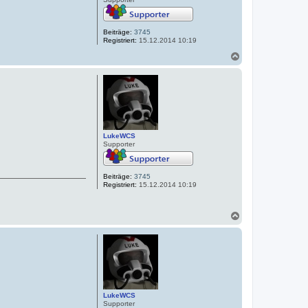
Beiträge:
3745
Registriert:
15.12.2014 10:19
N
a
c
h
o
b
e
n
LukeWCS
Supporter
Beiträge:
3745
Registriert:
15.12.2014 10:19
N
a
c
h
o
b
e
n
LukeWCS
Supporter