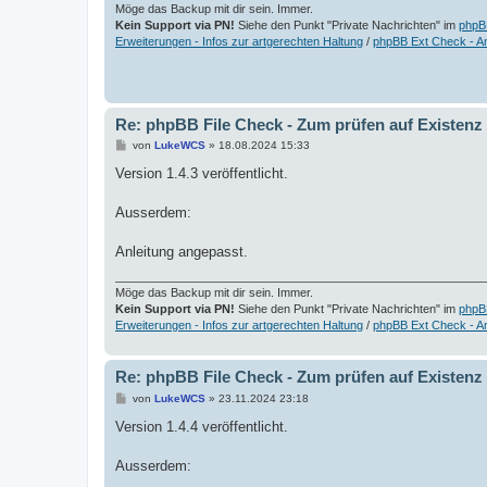
Möge das Backup mit dir sein. Immer.
Kein Support via PN!
Siehe den Punkt "Private Nachrichten" im
phpB
Erweiterungen - Infos zur artgerechten Haltung
/
phpBB Ext Check - A
Re: phpBB File Check - Zum prüfen auf Existenz
B
von
LukeWCS
»
18.08.2024 15:33
e
i
Version 1.4.3 veröffentlicht.
t
r
a
Ausserdem:
g
Anleitung angepasst.
Möge das Backup mit dir sein. Immer.
Kein Support via PN!
Siehe den Punkt "Private Nachrichten" im
phpB
Erweiterungen - Infos zur artgerechten Haltung
/
phpBB Ext Check - A
Re: phpBB File Check - Zum prüfen auf Existenz
B
von
LukeWCS
»
23.11.2024 23:18
e
i
Version 1.4.4 veröffentlicht.
t
r
a
Ausserdem:
g