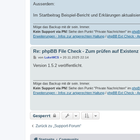
a
Ausserdem:
g
Im Startbeitrag Beispiel-Bericht und Erklärungen aktualisier
Möge das Backup mit dir sein. Immer.
Kein Support via PN!
Siehe den Punkt "Private Nachrichten" im
phpB
Erweiterungen - Infos zur artgerechten Haltung
/
phpBB Ext Check - A
Re: phpBB File Check - Zum prüfen auf Existenz
B
von
LukeWCS
»
20.11.2025 22:14
e
i
Version 1.5.2 veröffentlicht.
t
r
a
g
Möge das Backup mit dir sein. Immer.
Kein Support via PN!
Siehe den Punkt "Private Nachrichten" im
phpB
Erweiterungen - Infos zur artgerechten Haltung
/
phpBB Ext Check - A
Gesperrt
Zurück zu „Support-Forum“
Startseite
Community