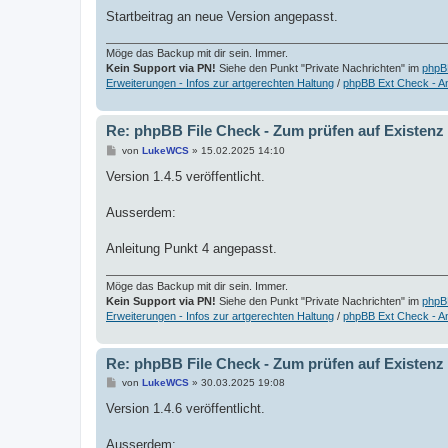
Startbeitrag an neue Version angepasst.
Möge das Backup mit dir sein. Immer.
Kein Support via PN!
Siehe den Punkt "Private Nachrichten" im
phpB
Erweiterungen - Infos zur artgerechten Haltung
/
phpBB Ext Check - A
Re: phpBB File Check - Zum prüfen auf Existenz
B
von
LukeWCS
»
15.02.2025 14:10
e
i
Version 1.4.5 veröffentlicht.
t
r
a
Ausserdem:
g
Anleitung Punkt 4 angepasst.
Möge das Backup mit dir sein. Immer.
Kein Support via PN!
Siehe den Punkt "Private Nachrichten" im
phpB
Erweiterungen - Infos zur artgerechten Haltung
/
phpBB Ext Check - A
Re: phpBB File Check - Zum prüfen auf Existenz
B
von
LukeWCS
»
30.03.2025 19:08
e
i
Version 1.4.6 veröffentlicht.
t
r
a
Ausserdem: