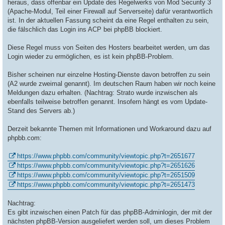
a
heraus, dass offenbar ein Update des Regelwerks von Mod Security 3
g
(Apache-Modul, Teil einer Firewall auf Serverseite) dafür verantwortlich
ist. In der aktuellen Fassung scheint da eine Regel enthalten zu sein,
die fälschlich das Login ins ACP bei phpBB blockiert.
Diese Regel muss von Seiten des Hosters bearbeitet werden, um das
Login wieder zu ermöglichen, es ist kein phpBB-Problem.
Bisher scheinen nur einzelne Hosting-Dienste davon betroffen zu sein
(A2 wurde zweimal genannt). Im deutschen Raum haben wir noch keine
Meldungen dazu erhalten. (Nachtrag: Strato wurde inzwischen als
ebenfalls teilweise betroffen genannt. Insofern hängt es vom Update-
Stand des Servers ab.)
Derzeit bekannte Themen mit Informationen und Workaround dazu auf
phpbb.com:
https://www.phpbb.com/community/viewtopic.php?t=2651677
https://www.phpbb.com/community/viewtopic.php?t=2651626
https://www.phpbb.com/community/viewtopic.php?t=2651509
https://www.phpbb.com/community/viewtopic.php?t=2651473
Nachtrag:
Es gibt inzwischen einen Patch für das phpBB-Adminlogin, der mit der
nächsten phpBB-Version ausgeliefert werden soll, um dieses Problem