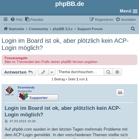
phpBB.de
Menü
FAQ
Pastebin
Registrieren
Anmelden
S
Startseite
Community
phpBB 3.3.x
Support-Forum
u
Login im Board ist ok, aber plötzlich kein ACP-
c
Login möglich?
h
Forumsregeln
e
Bitte im Thementitel den Präfix deiner phpBB-Version angeben
Suche
Erweiter
Antworten
1 Beitrag • Seite
1
von
1
Scanialady
Supporter
Login im Board ist ok, aber plötzlich kein ACP-
Login möglich?
B
07.03.2024 15:26
e
i
Auf phpbb.com wurden in den letzten Tagen mehrmals Probleme mit
t
dem ACP-Login gemeldet. In den verschiedenen Themen stellte sich
r