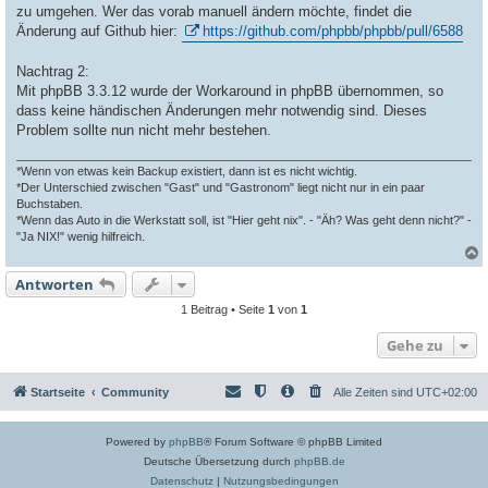
zu umgehen. Wer das vorab manuell ändern möchte, findet die
Änderung auf Github hier:
https://github.com/phpbb/phpbb/pull/6588
Nachtrag 2:
Mit phpBB 3.3.12 wurde der Workaround in phpBB übernommen, so
dass keine händischen Änderungen mehr notwendig sind. Dieses
Problem sollte nun nicht mehr bestehen.
*Wenn von etwas kein Backup existiert, dann ist es nicht wichtig.
*Der Unterschied zwischen "Gast" und "Gastronom" liegt nicht nur in ein paar
Buchstaben.
*Wenn das Auto in die Werkstatt soll, ist "Hier geht nix". - "Äh? Was geht denn nicht?" -
"Ja NIX!" wenig hilfreich.
Antworten
c
1 Beitrag • Seite
1
von
1
Gehe zu
Startseite
Community
Alle Zeiten sind
UTC+02:00
Powered by
phpBB
® Forum Software © phpBB Limited
Deutsche Übersetzung durch
phpBB.de
Datenschutz
|
Nutzungsbedingungen