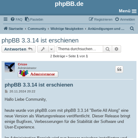
phpBB.de
Menü
FAQ
Pastebin
Registrieren
Anmelden
S
Startseite
Community
Wichtige Neuigkeiten
Ankündigungen und Neuigkeiten
u
phpBB 3.3.14 ist erschienen
c
Suche
Erweiter
Antworten
h
2 Beiträge • Seite
1
von
1
e
Crizzo
Administrator
phpBB 3.3.14 ist erschienen
B
20.11.2024 20:22
e
i
Hallo Liebe Community,
t
r
a
heute wurde von phpBB.com mit phpBB 3.3.14 "Bertie All Along" eine
g
neue Version als Wartungsrelease veröffentlicht. Dieser Release bringt
einige Bugfixes, Verbesserungen für die Stabilität der Software und
User-Experience.