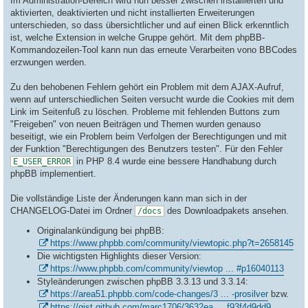
Im Administration-Bereich wird nun besser zwischen installierten und
aktivierten, deaktivierten und nicht installierten Erweiterungen
unterschieden, so dass übersichtlicher und auf einen Blick erkenntlich
ist, welche Extension in welche Gruppe gehört. Mit dem phpBB-
Kommandozeilen-Tool kann nun das erneute Verarbeiten vono BBCodes
erzwungen werden.
Zu den behobenen Fehlern gehört ein Problem mit dem AJAX-Aufruf,
wenn auf unterschiedlichen Seiten versucht wurde die Cookies mit dem
Link im Seitenfuß zu löschen. Probleme mit fehlenden Buttons zum
"Freigeben" von neuen Beiträgen und Themen wurden genauso
beseitigt, wie ein Problem beim Verfolgen der Berechtigungen und mit
der Funktion "Berechtigungen des Benutzers testen". Für den Fehler
in PHP 8.4 wurde eine bessere Handhabung durch
E_USER_ERROR
phpBB implementiert.
Die vollständige Liste der Änderungen kann man sich in der
CHANGELOG-Datei im Ordner
des Downloadpakets ansehen.
/docs
Originalankündigung bei phpBB:
https://www.phpbb.com/community/viewtopic.php?t=2658145
Die wichtigsten Highlights dieser Version:
https://www.phpbb.com/community/viewtop ... #p16040113
Styleänderungen zwischen phpBB 3.3.13 und 3.3.14:
https://area51.phpbb.com/code-changes/3 ... -prosilver
bzw.
https://gist.github.com/marc1706/3632ea ... f93f4d9dd9