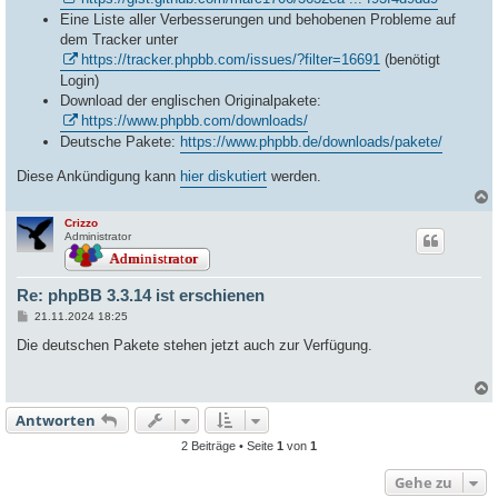
Eine Liste aller Verbesserungen und behobenen Probleme auf
dem Tracker unter
https://tracker.phpbb.com/issues/?filter=16691
(benötigt
Login)
Download der englischen Originalpakete:
https://www.phpbb.com/downloads/
Deutsche Pakete:
https://www.phpbb.de/downloads/pakete/
Diese Ankündigung kann
hier diskutiert
werden.
Crizzo
c
Administrator
Re: phpBB 3.3.14 ist erschienen
B
21.11.2024 18:25
e
i
Die deutschen Pakete stehen jetzt auch zur Verfügung.
t
r
a
g
Antworten
c
2 Beiträge • Seite
1
von
1
Gehe zu