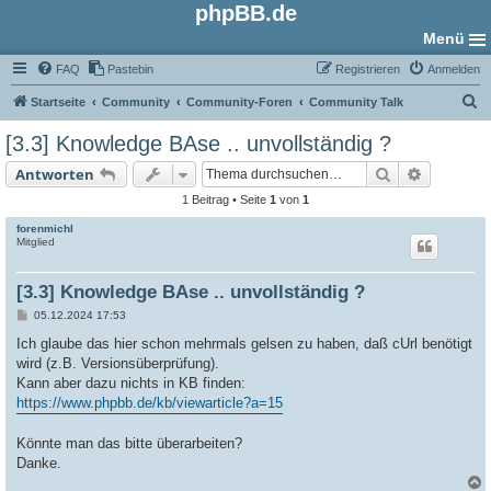
phpBB.de
Menü
FAQ
Pastebin
Registrieren
Anmelden
S
Startseite
Community
Community-Foren
Community Talk
u
[3.3] Knowledge BAse .. unvollständig ?
c
Suche
Erweiter
Antworten
h
1 Beitrag • Seite
1
von
1
e
forenmichl
Mitglied
[3.3] Knowledge BAse .. unvollständig ?
B
05.12.2024 17:53
e
i
Ich glaube das hier schon mehrmals gelsen zu haben, daß cUrl benötigt
t
wird (z.B. Versionsüberprüfung).
r
a
Kann aber dazu nichts in KB finden:
g
https://www.phpbb.de/kb/viewarticle?a=15
Könnte man das bitte überarbeiten?
Danke.