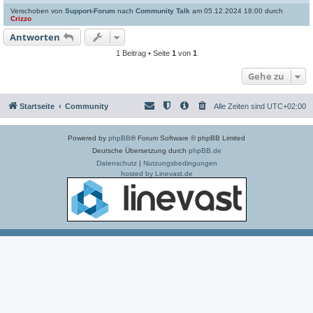
Verschoben von
Support-Forum
nach
Community Talk
am 05.12.2024 18:00 durch
c
Crizzo
Antworten
1 Beitrag • Seite
1
von
1
Gehe zu
Startseite
Community
Alle Zeiten sind
UTC+02:00
Powered by
phpBB
® Forum Software © phpBB Limited
Deutsche Übersetzung durch
phpBB.de
Datenschutz
|
Nutzungsbedingungen
hosted by Linevast.de