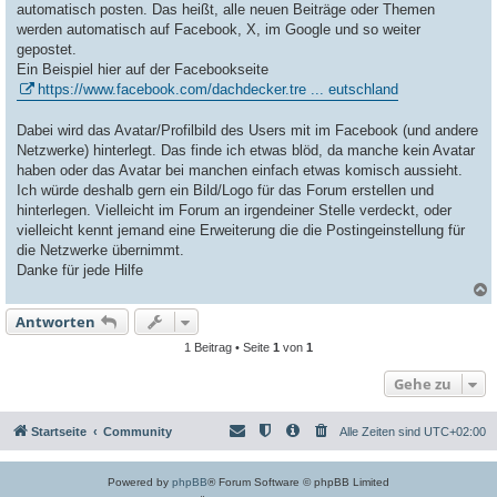
a
automatisch posten. Das heißt, alle neuen Beiträge oder Themen
g
werden automatisch auf Facebook, X, im Google und so weiter
gepostet.
Ein Beispiel hier auf der Facebookseite
https://www.facebook.com/dachdecker.tre ... eutschland
Dabei wird das Avatar/Profilbild des Users mit im Facebook (und andere
Netzwerke) hinterlegt. Das finde ich etwas blöd, da manche kein Avatar
haben oder das Avatar bei manchen einfach etwas komisch aussieht.
Ich würde deshalb gern ein Bild/Logo für das Forum erstellen und
hinterlegen. Vielleicht im Forum an irgendeiner Stelle verdeckt, oder
vielleicht kennt jemand eine Erweiterung die die Postingeinstellung für
die Netzwerke übernimmt.
Danke für jede Hilfe
Antworten
c
1 Beitrag • Seite
1
von
1
Gehe zu
Startseite
Community
Alle Zeiten sind
UTC+02:00
Powered by
phpBB
® Forum Software © phpBB Limited