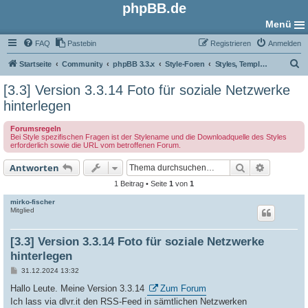
phpBB.de
Menü
FAQ
Pastebin
Registrieren
Anmelden
S
Startseite
Community
phpBB 3.3.x
Style-Foren
Styles, Templates und Grafiken
u
[3.3] Version 3.3.14 Foto für soziale Netzwerke
c
hinterlegen
h
Forumsregeln
e
Bei Style spezifischen Fragen ist der Stylename und die Downloadquelle des Styles
erforderlich sowie die URL vom betroffenen Forum.
Suche
Erweiter
Antworten
1 Beitrag • Seite
1
von
1
mirko-fischer
Mitglied
[3.3] Version 3.3.14 Foto für soziale Netzwerke
hinterlegen
B
31.12.2024 13:32
e
i
Hallo Leute. Meine Version 3.3.14
Zum Forum
t
Ich lass via dlvr.it den RSS-Feed in sämtlichen Netzwerken
r