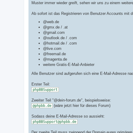
Muster immer wieder greift, sehen wir uns zu einem weiter
Ab sofort ist das Registrieren von Benutzer Accounts mit 
@web.de
@gmx.de / .at
@gmail.com
@outlook.de / .com
@hotmail.de / .com
@live.com
@freemail.de
@magenta.de
weitere Gratis-E-Mail-Anbieter
Alle Benutzer sind aufgerufen sich eine E-Mail-Adresse na
Erster Teil:
phpBBSupport
Zweiter Teil "@dein-forum.de", beispielsweise:
(wäre jetzt hier für dieses Forum)
@phpbb.de
Sodass deine E-Mail-Adresse so aussieht:
phpBBSupport@phpbb.de
Der zweite Teil muss zwingend der Domain eures primären 