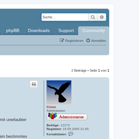
Suche
Erweiterte Such
phpBB
Downloads
Support
Community
Registrieren
Anmelden
2 Beiträge • Seite
1
von
1
Crizzo
Administrator
mit unerlaubter
Beiträge:
12273
Registriert:
19.05.2005 21:45
K
Kontaktdaten:
 ein bestimmtes
o