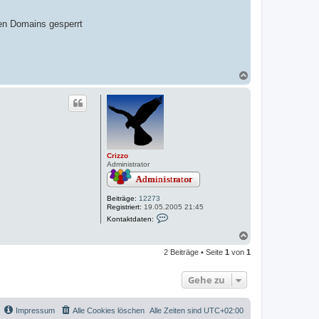
en Domains gesperrt
N
a
c
h
o
b
e
n
Crizzo
Administrator
Beiträge:
12273
Registriert:
19.05.2005 21:45
K
Kontaktdaten:
o
n
N
t
a
a
2 Beiträge • Seite
1
von
1
c
k
h
t
o
d
Gehe zu
a
b
t
e
e
n
n
Impressum
Alle Cookies löschen
Alle Zeiten sind
UTC+02:00
v