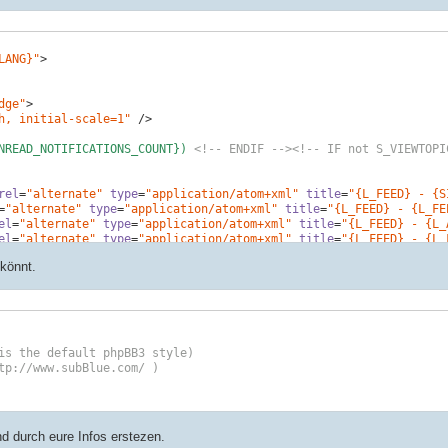
LANG}"
>
dge"
>
h, initial-scale=1"
 />
NREAD_NOTIFICATIONS_COUNT}) 
<!-- ENDIF -->
<!-- IF not S_VIEWTOPI
rel
=
"alternate"
type
=
"application/atom+xml"
title
=
"{L_FEED} - {S
=
"alternate"
type
=
"application/atom+xml"
title
=
"{L_FEED} - {L_FE
el
=
"alternate"
type
=
"application/atom+xml"
title
=
"{L_FEED} - {L_
el
=
"alternate"
type
=
"application/atom+xml"
title
=
"{L_FEED} - {L_
<
link
rel
=
"alternate"
type
=
"application/atom+xml"
title
=
"{L_FEED
 könnt.
_ID -->
<
link
rel
=
"alternate"
type
=
"application/atom+xml"
title
=
"
_ID -->
<
link
rel
=
"alternate"
type
=
"application/atom+xml"
title
=
"
}"
>
d durch eure Infos erstezen.