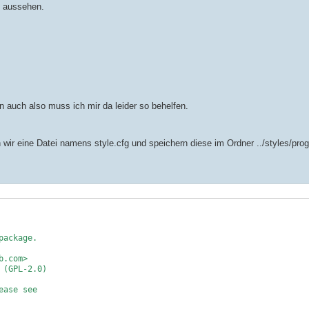
so aussehen.
en auch also muss ich mir da leider so behelfen.
wir eine Datei namens style.cfg und speichern diese im Ordner ../styles/prog
package.
b.com>
 (GPL-2.0)
ease see