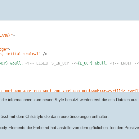
LANG}"
>
0,300i,400,400i,600,600i,700,700i,800,800i&subset=cyrillic,cyril
dge"
>
h, initial-scale=1"
 />
'
), s = d.scripts[
0
];

MCP} &bull; 
<!-- ELSEIF S_IN_UCP -->
{L_UCP} &bull; 
<!-- ENDIF --
et/npm/webfontloader@1.6.28/webfontloader.min.js'
;

0,300i,400,400i,600,600i,700,700i,800,800i&subset=cyrillic,cyril
rmalize.css?assets_version={T_ASSETS_VERSION}"
rel
=
"stylesheet"
>
se.css?assets_version={T_ASSETS_VERSION}"
rel
=
"stylesheet"
>
die informationen zum neuen Style benutzt werden erst die css Dateien aus 
ilities.css?assets_version={T_ASSETS_VERSION}"
rel
=
"stylesheet"
>
mmon.css?assets_version={T_ASSETS_VERSION}"
rel
=
"stylesheet"
>
nks.css?assets_version={T_ASSETS_VERSION}"
rel
=
"stylesheet"
>
'
), s = d.scripts[
0
];

müsst mit dem Childstyle die dann eure änderungen enthalten.
ntent.css?assets_version={T_ASSETS_VERSION}"
rel
=
"stylesheet"
>
et/npm/webfontloader@1.6.28/webfontloader.min.js'
;

ttons.css?assets_version={T_ASSETS_VERSION}"
rel
=
"stylesheet"
>
.css?assets_version={T_ASSETS_VERSION}"
rel
=
"stylesheet"
>
 body Elements die Farbe rot hat anstelle von dem gräulichen Ton den Prosilve
rms.css?assets_version={T_ASSETS_VERSION}"
rel
=
"stylesheet"
>
ons.css?assets_version={T_ASSETS_VERSION}"
rel
=
"stylesheet"
>