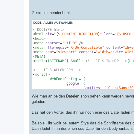
	Original author:  	Tom Beddard ( http://www.subBlue.com/ )

	Modified by:		name des Autors

-->
2. simple_header.html
<!-- IF S_ALLOW_CDN -->
<
script
>
CODE:
ALLES AUSWÄHLEN
	WebFontConfig = {

<!DOCTYPE html>
google
: {

<
html
dir
=
"{S_CONTENT_DIRECTION}"
lang
=
"{S_USER_
families
: [
'Open+Sans:30
<
head
>
		}

<
meta
charset
=
"utf-8"
 />
	};

<
meta
http-equiv
=
"X-UA-Compatible"
content
=
"IE=e
<
meta
name
=
"viewport"
content
=
"width=device-widt
	(
function
(
d
) 
{

var
 wf = d.createElement(
'script
<
title
>
{SITENAME} &bull; 
<!-- IF S_IN_MCP -->
{L_
		wf.src = 
'https://cdn.jsdelivr.n
		wf.async = 
true
;

<!-- IF S_ALLOW_CDN -->
		s.parentNode.insertBefore(wf, s);

<
script
>
	})(
document
	WebFontConfig = {

</
script
>
google
: {

<!-- ENDIF -->
families
: [
'Open+Sans:30
<
link
href
=
"{ROOT_PATH}styles/prosilver/theme/no
		}

<
link
href
=
"{ROOT_PATH}styles/prosilver/theme/ba
Wie man an beiden Dateien shon sehen kann werden bevor 
	};

<
link
href
=
"{ROOT_PATH}styles/prosilver/theme/ut
geladen.
<
link
href
=
"{ROOT_PATH}styles/prosilver/theme/co
	(
function
(
d
) 
{

<
link
href
=
"{ROOT_PATH}styles/prosilver/theme/li
var
 wf = d.createElement(
'script
Das hat den Vorteil das ihr nur noch eine css Datei laden 
<
link
href
=
"{ROOT_PATH}styles/prosilver/theme/co
		wf.src = 
'https://cdn.jsdelivr.n
<
link
href
=
"{ROOT_PATH}styles/prosilver/theme/bu
		wf.async = 
true
;

<
link
href
=
"{ROOT_PATH}styles/prosilver/theme/cp
Beispiel: Ihr wollt bei eurem Stye das die Schriftfarbe des
		s.parentNode.insertBefore(wf, s);

<
link
href
=
"{ROOT_PATH}styles/prosilver/theme/fo
	})(
document
Dann ladet ihr in der einen css Datei für den Body einfach:
<
link
href
=
"{ROOT_PATH}styles/prosilver/theme/ic
</
script
>