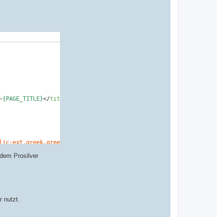
lic-ext,greek,greek-ext,latin-ext,vietnamese'
]

>
{PAGE_TITLE}
</
title
>
lic-ext,greek,greek-ext,latin-ext,vietnamese'
]

dem Prosilver
r nutzt.