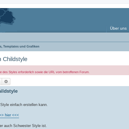
Über uns
es, Templates und Grafiken
 Childstyle
le des Styles erforderlich sowie die URL vom betroffenen Forum.
Suche
Erweiterte Suche
ildstyle
Style einfach erstellen kann.
>> hier <<<
der auch Schwester Style ist.