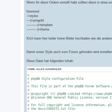
Wenn Ihr diese Ordern erstellt habt sollten diese in etwa 
forenroot
->styles
----|>progold
-----------|>template
-----------|>theme
KIch kann hier leider keine Bilder hochladen wie die ander
Damit unser Style auch vom Forum gefunden wird erstellen 
Diese Datei hat folgenden Inhalt:
CODE:
ALLES AUSWÄHLEN
#
#
 phpBB Style Configuration File
#
#
 This file is part of the phpBB Forum Software 
#
#
 @copyright (c) phpBB Limited <https://www.phpb
#
 @license GNU General Public License, version 2
#
#
 For full copyright and license information, pl
#
 the docs/CREDITS.txt file.