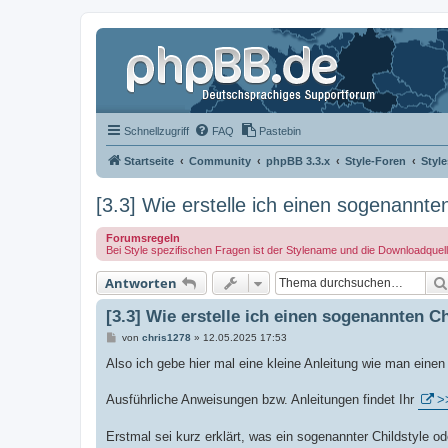
Schnellzugriff
FAQ
Pastebin
Startseite
Community
phpBB 3.3.x
Style-Foren
Styl
[3.3] Wie erstelle ich einen sogenannten
Forumsregeln
Bei Style spezifischen Fragen ist der Stylename und die Downloadquel
Antworten
[3.3] Wie erstelle ich einen sogenannten Ch
B
von
chris1278
»
12.05.2025 17:53
e
i
Also ich gebe hier mal eine kleine Anleitung wie man einen 
t
r
a
Ausführliche Anweisungen bzw. Anleitungen findet Ihr
>
g
Erstmal sei kurz erklärt, was ein sogenannter Childstyle o