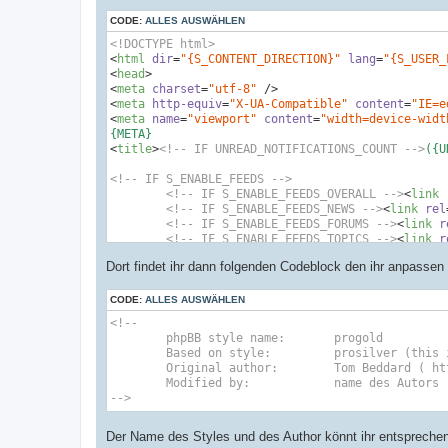
CODE:
ALLES AUSWÄHLEN
<!DOCTYPE html>
<
html
dir
=
"{S_CONTENT_DIRECTION}"
lang
=
"{S_USER_
<
head
>
<
meta
charset
=
"utf-8"
 />
<
meta
http-equiv
=
"X-UA-Compatible"
content
=
"IE=e
<
meta
name
=
"viewport"
content
=
"width=device-widt
<
title
>
<!-- IF UNREAD_NOTIFICATIONS_COUNT -->
({U
<!-- IF S_ENABLE_FEEDS -->
<!-- IF S_ENABLE_FEEDS_OVERALL -->
<
link
<!-- IF S_ENABLE_FEEDS_NEWS -->
<
link
rel
<!-- IF S_ENABLE_FEEDS_FORUMS -->
<
link
r
<!-- IF S_ENABLE_FEEDS_TOPICS -->
<
link
r
<!-- IF S_ENABLE_FEEDS_TOPICS_ACTIVE -->
Dort findet ihr dann folgenden Codeblock den ihr anpassen
<!-- IF S_ENABLE_FEEDS_FORUM and S_FORUM
<!-- IF S_ENABLE_FEEDS_TOPIC and S_TOPIC
<!-- EVENT overall_header_feeds -->
CODE:
ALLES AUSWÄHLEN
<!-- ENDIF -->
<!--

	phpBB style name: 	progold

<!-- IF U_CANONICAL -->
	Based on style:   	prosilver (this is the default phpBB3 style)

<
link
rel
=
"canonical"
href
=
"{U_CANONICAL
	Original author:  	Tom Beddard ( http://www.subBlue.com/ )

<!-- ENDIF -->
	Modified by:		name des Autors

-->
<!--

	phpBB style name: 	progold

	Based on style:   	prosilver (this is the default phpBB3 style)

Der Name des Styles und des Author könnt ihr entsprechen