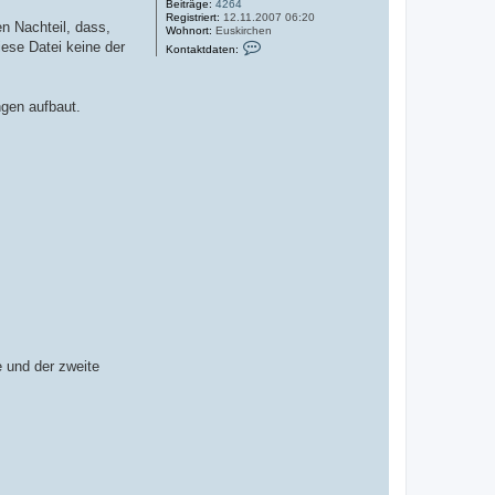
Beiträge:
4264
Registriert:
12.11.2007 06:20
n Nachteil, dass,
Wohnort:
Euskirchen
K
ese Datei keine der
Kontaktdaten:
o
n
t
a
ngen aufbaut.
k
t
d
a
t
e
n
v
o
n
c
h
r
i
s
1
2
7
8
e und der zweite