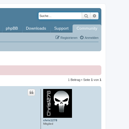
Suche
Erweiterte Such
phpBB
Downloads
Support
Community
Registrieren
Anmelden
1 Beitrag • Seite
1
von
1
chris1278
Mitglied