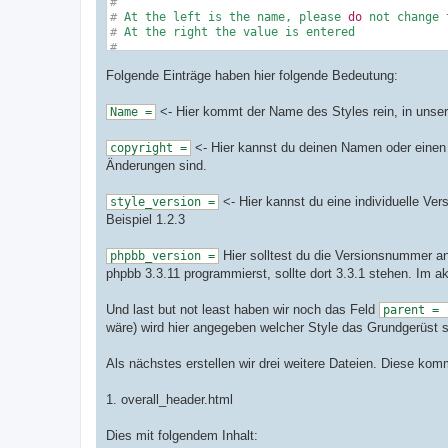
#
#
 At the left is the name, please 
do
 not change 
#
 At the right the value is entered
#
#
 Values get trimmed, 
if
 you want to add a space
Folgende Einträge haben hier folgende Bedeutung:
#
 the value, 
then
 enclose the value with single 
#
 Single and double quotes 
do
 not need to be esc
#
<- Hier kommt der Name des Styles rein, in unser
Name =
#
<- Hier kannst du deinen Namen oder einen P
copyright =
#
 General Information about this style
Änderungen sind.
name = progold

copyright = © phpBB Limited, 2007

style_version = 3.3.15

<- Hier kannst du eine individuelle V
style_version =
Beispiel 1.2.3
#
 Defining a different template bitfield
Hier solltest du die Versionsnummer a
phpbb_version =
#
 template_bitfield = //g=
phpbb 3.3.11 programmierst, sollte dort 3.3.1 stehen. Im akt
#
 Parent style
#
 Set value to empty or to this style
's name if 
Und last but not least haben wir noch das Feld
parent =
parent = prosilver

wäre) wird hier angegeben welcher Style das Grundgerüst ste
Als nächstes erstellen wir drei weitere Dateien. Diese ko
1. overall_header.html
Dies mit folgendem Inhalt: