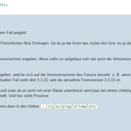
this
 
in
 front or at the end of
or double quotes.
aped.
em Fall progold
ersönlichen Nick Eintragen. Da du ja der Autor des styles bist bzw. es ja da
ersionsnummer angeben, diese sollte so aufgebaut sein wie auch die Version
ngeben, welche sich auf die Versionsnummer des Forums bezieht. z. B. wenn 
uellen Fall steht dort 3.3.15, weil die aktuellste Forenversion 3.3.15 ist.
this style does not have a parent style
und zwar da es nicht mit einer Raute unterdrückt wird (was bei einem childsty
llt. Und hier steht Prosilver.
mmen dann in den Ordner
../styles/progold/template/