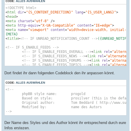
CODE:
ALLES AUSWÄHLEN
<!DOCTYPE html>
<
html
dir
=
"{S_CONTENT_DIRECTION}"
lang
=
"{S_USER_LANG}"
>
<
head
>
<
meta
charset
=
"utf-8"
 />
<
meta
http-equiv
=
"X-UA-Compatible"
content
=
"IE=edge"
>
<
meta
name
=
"viewport"
content
=
"width=device-width, initial-sc
<
title
>
<!-- IF UNREAD_NOTIFICATIONS_COUNT -->
({UNREAD_NOTIFIC
<!-- IF S_ENABLE_FEEDS -->
<!-- IF S_ENABLE_FEEDS_OVERALL -->
<
link
rel
=
"alternat
<!-- IF S_ENABLE_FEEDS_NEWS -->
<
link
rel
=
"alternate"
<!-- IF S_ENABLE_FEEDS_FORUMS -->
<
link
rel
=
"alternate
<!-- IF S_ENABLE_FEEDS_TOPICS -->
<
link
rel
=
"alternate
<!-- IF S_ENABLE_FEEDS_TOPICS_ACTIVE -->
<
link
rel
=
"al
Dort findet ihr dann folgenden Codeblock den ihr anpassen könnt.
<!-- IF S_ENABLE_FEEDS_FORUM and S_FORUM_ID -->
<
link
<!-- IF S_ENABLE_FEEDS_TOPIC and S_TOPIC_ID -->
<
link
<!-- EVENT overall_header_feeds -->
CODE:
ALLES AUSWÄHLEN
<!-- ENDIF -->
<!--

	phpBB style name: 	progold

<!-- IF U_CANONICAL -->
	Based on style:   	prosilver (this is the default phpBB3 style)

<
link
rel
=
"canonical"
href
=
"{U_CANONICAL}"
>
	Original author:  	Tom Beddard ( http://www.subBlue.com/ )

<!-- ENDIF -->
	Modified by:		name des Autors

-->
<!--

	phpBB style name: 	progold

	Based on style:   	prosilver (this is the default phpBB3 style)

Der Name des Styles und des Author könnt ihr entsprechend durch eure
	Original author:  	Tom Beddard ( http://www.subBlue.com/ )

Infos erstezen.
	Modified by:		name des Autors
