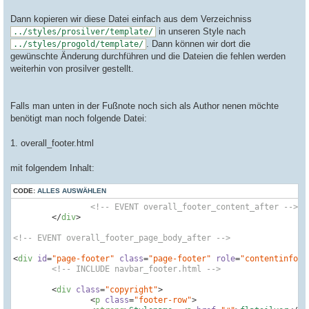
Dann kopieren wir diese Datei einfach aus dem Verzeichniss
in unseren Style nach
../styles/prosilver/template/
. Dann können wir dort die
../styles/progold/template/
gewünschte Änderung durchführen und die Dateien die fehlen werden
weiterhin von prosilver gestellt.
Falls man unten in der Fußnote noch sich als Author nenen möchte
benötigt man noch folgende Datei:
1. overall_footer.html
mit folgendem Inhalt:
CODE:
ALLES AUSWÄHLEN
<!-- EVENT overall_footer_content_after -->
</
div
>
<!-- EVENT overall_footer_page_body_after -->
<
div
id
=
"page-footer"
class
=
"page-footer"
role
=
"contentinfo"
>
<!-- INCLUDE navbar_footer.html -->
<
div
class
=
"copyright"
>
<
p
class
=
"footer-row"
>