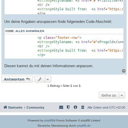
<
strong
>
Stylename: 
<
a
href
=
"#"
>
flatsilver
</
a
>
<
br
 />
<
strong
>
Style built from:  
<
a
href
=
"https://c
</
p
>
<!-- EVENT overall_footer_copyright_prepend -
Um deine Angaben anzupassen finde folgeneden Code Abschnitt:
<
p
class
=
"footer-row"
>
<
span
class
=
"footer-copyright"
>
{{ CRE
</
p
>
CODE:
ALLES AUSWÄHLEN
<!-- IF TRANSLATION_INFO -->
		<p 
class
=
"footer-row"
>

<
p
class
=
"footer-row"
>
<
strong
>
Stylename: 
<
a
href
=
"#"
>
Progold
</
a
>
</
s
<
span
class
=
"footer-copyright"
>
{{ TRA
		<br />

</
p
>
<
strong
>
Style built from:  
<
a
href
=
"https://d
<!-- ENDIF -->
		<
/p>
<!-- EVENT overall_footer_copyright_append --
<
p
class
=
"footer-row"
role
=
"menu"
>
<
a
class
=
"footer-link"
href
=
"{{ U_PRI
Diesen kannst du mit deinen Informationen anpassen.
<
span
class
=
"footer-link-text
</
a
>
			|

Antworten
c
<
a
class
=
"footer-link"
href
=
"{{ U_TER
1 Beitrag • Seite
1
von
1
<
span
class
=
"footer-link-text
</
a
>
Gehe zu
</
p
>
<!-- IF DEBUG_OUTPUT -->
<
p
class
=
"footer-row"
>
Startseite
Community
Alle Zeiten sind
UTC+02:00
<
span
class
=
"footer-info"
>
{{ DEBUG_OU
</
p
>
<!-- ENDIF -->
<!-- IF U_ACP -->
Powered by
phpBB
® Forum Software © phpBB Limited
<
p
class
=
"footer-row"
>
Deutsche Übersetzung durch
phpBB.de