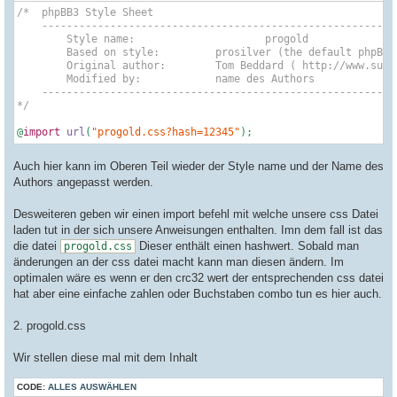
<
i
class
=
"icon fa-times-circle fa-fw"
					{S_SEARCH_HIDDEN_FIELDS}

/*  phpBB3 Style Sheet

</
a
>
</
fieldset
>
    ----------------------------------------------------------
<
h3
class
=
"alert_title"
>
&nbsp;
</
h3
>
<
p
class
=
"
</
form
>
	Style name:			progold

</
div
>
</
div
>
	Based on style:		prosilver (the default phpBB 3.3.x style)

<
div
id
=
"phpbb_confirm"
class
=
"phpbb_confirm phpbb_al
<!-- ENDIF -->
	Original author:	Tom Beddard ( http://www.subblue.com/ )

<
a
href
=
"#"
class
=
"alert_close"
>
<!-- EVENT overall_header_searchbox_a
	Modified by:		name des Authors

<
i
class
=
"icon fa-times-circle fa-fw"
    ----------------------------------------------------------
</
a
>
</
div
>
*/
<
div
class
=
"alert_text"
>
</
div
>
<!-- EVENT overall_header_headerbar_a
</
div
>
</
div
>
@
import
url
(
"progold.css?hash=12345"
)
</
div
>
<!-- EVENT overall_header_navbar_before -->
<!-- INCLUDE navbar_header.html -->
<
script
src
=
"{T_JQUERY_LINK}"
>
</
script
>
</
div
>
Auch hier kann im Oberen Teil wieder der Style name und der Name des
<!-- IF S_ALLOW_CDN -->
<
script
>
window
.jQuery || 
document
.writ
Authors angepasst werden.
<
script
src
=
"{T_ASSETS_PATH}/javascript/core.js?assets_versio
<!-- EVENT overall_header_page_body_before -->
<!-- INCLUDEJS forum_fn.js -->
Desweiteren geben wir einen import befehl mit welche unsere css Datei
<!-- INCLUDEJS ajax.js -->
<
a
id
=
"start_here"
class
=
"anchor"
>
</
a
>
laden tut in der sich unsere Anweisungen enthalten. Imn dem fall ist das
<
div
id
=
"page-body"
class
=
"page-body"
role
=
"main"
>
<!-- EVENT simple_footer_after -->
<!-- IF S_BOARD_DISABLED and S_USER_LOGGED_IN
die datei
Dieser enthält einen hashwert. Sobald man
progold.css
<
div
id
=
"information"
class
=
"rules"
>
änderungen an der css datei macht kann man diesen ändern. Im
{$SCRIPTS}

<
div
class
=
"inner"
>
optimalen wäre es wenn er den crc32 wert der entsprechenden css datei
<
strong
>
{L_INFORMATION}{L_COL
hat aber eine einfache zahlen oder Buchstaben combo tun es hier auch.
{% EVENT simple_footer_body_after %}

</
div
>
</
div
>
</
body
>
<!-- ENDIF -->
2. progold.css
</
html
>
<!-- EVENT overall_header_content_before -->
Wir stellen diese mal mit dem Inhalt
CODE:
ALLES AUSWÄHLEN