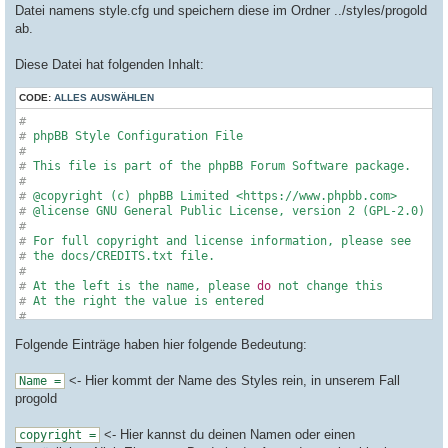
Datei namens style.cfg und speichern diese im Ordner ../styles/progold
ab.
Diese Datei hat folgenden Inhalt:
CODE:
ALLES AUSWÄHLEN
#
#
 phpBB Style Configuration File
#
#
 This file is part of the phpBB Forum Software package.
#
#
 @copyright (c) phpBB Limited <https://www.phpbb.com>
#
 @license GNU General Public License, version 2 (GPL-2.0)
#
#
 For full copyright and license information, please see
#
 the docs/CREDITS.txt file.
#
#
 At the left is the name, please 
do
 not change this
#
 At the right the value is entered
#
#
 Values get trimmed, 
if
 you want to add a space 
in
 front or 
Folgende Einträge haben hier folgende Bedeutung:
#
 the value, 
then
 enclose the value with single or double quo
#
 Single and double quotes 
do
 not need to be escaped.
#
<- Hier kommt der Name des Styles rein, in unserem Fall
Name =
#
progold
#
 General Information about this style
<- Hier kannst du deinen Namen oder einen
copyright =
name = progold
