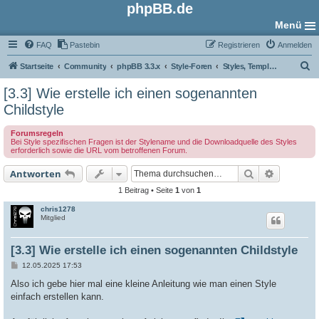
phpBB.de
Menü
FAQ
Pastebin
Registrieren
Anmelden
S
Startseite
Community
phpBB 3.3.x
Style-Foren
Styles, Templates und Grafiken
u
[3.3] Wie erstelle ich einen sogenannten
c
Childstyle
h
Forumsregeln
e
Bei Style spezifischen Fragen ist der Stylename und die Downloadquelle des Styles
erforderlich sowie die URL vom betroffenen Forum.
Suche
Erweiter
Antworten
1 Beitrag • Seite
1
von
1
chris1278
Mitglied
[3.3] Wie erstelle ich einen sogenannten Childstyle
B
12.05.2025 17:53
e
i
Also ich gebe hier mal eine kleine Anleitung wie man einen Style
t
einfach erstellen kann.
r
a
g