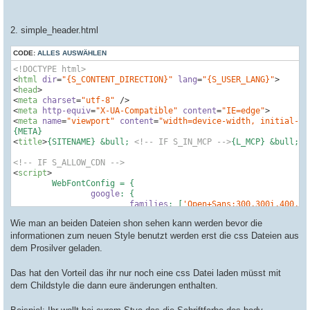
-->
2. simple_header.html
<!-- IF S_ALLOW_CDN -->
<
script
>
	WebFontConfig = {

CODE:
ALLES AUSWÄHLEN
google
: {

<!DOCTYPE html>
families
: [
'Open+Sans:300,300i,400,40
<
html
dir
=
"{S_CONTENT_DIRECTION}"
lang
=
"{S_USER_LANG}"
>
		}

<
head
>
	};

<
meta
charset
=
"utf-8"
 />
<
meta
http-equiv
=
"X-UA-Compatible"
content
=
"IE=edge"
>
	(
function
(
d
) 
{

<
meta
name
=
"viewport"
content
=
"width=device-width, initial-sc
var
 wf = d.createElement(
'script'
), s = d.scr
		wf.src = 
'https://cdn.jsdelivr.net/npm/webfon
<
title
>
{SITENAME} &bull; 
<!-- IF S_IN_MCP -->
{L_MCP} &bull; 
<
		wf.async = 
true
;

		s.parentNode.insertBefore(wf, s);

<!-- IF S_ALLOW_CDN -->
	})(
document
<
script
>
</
script
>
	WebFontConfig = {

<!-- ENDIF -->
google
: {

<
link
href
=
"{ROOT_PATH}styles/prosilver/theme/normalize.css?a
families
: [
'Open+Sans:300,300i,400,40
<
link
href
=
"{ROOT_PATH}styles/prosilver/theme/base.css?assets
		}

<
link
href
=
"{ROOT_PATH}styles/prosilver/theme/utilities.css?a
Wie man an beiden Dateien shon sehen kann werden bevor die
	};

<
link
href
=
"{ROOT_PATH}styles/prosilver/theme/common.css?asse
informationen zum neuen Style benutzt werden erst die css Dateien aus
<
link
href
=
"{ROOT_PATH}styles/prosilver/theme/links.css?asset
	(
function
(
d
) 
{

dem Prosilver geladen.
<
link
href
=
"{ROOT_PATH}styles/prosilver/theme/content.css?ass
var
 wf = d.createElement(
'script'
), s = d.scr
<
link
href
=
"{ROOT_PATH}styles/prosilver/theme/buttons.css?ass
		wf.src = 
'https://cdn.jsdelivr.net/npm/webfon
<
link
href
=
"{ROOT_PATH}styles/prosilver/theme/cp.css?assets_v
Das hat den Vorteil das ihr nur noch eine css Datei laden müsst mit
		wf.async = 
true
;

<
link
href
=
"{ROOT_PATH}styles/prosilver/theme/forms.css?asset
dem Childstyle die dann eure änderungen enthalten.
		s.parentNode.insertBefore(wf, s);

<
link
href
=
"{ROOT_PATH}styles/prosilver/theme/icons.css?asset
	})(
document
<
link
href
=
"{ROOT_PATH}styles/prosilver/theme/colours.css?ass
</
script
>