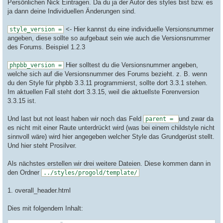
copyright = © phpBB Limited, 2007

Persönlichen Nick Eintragen. Da du ja der Autor des styles bist bzw. es
style_version = 3.3.15

ja dann deine Individuellen Änderungen sind.
<- Hier kannst du eine individuelle Versionsnummer
style_version =
#
 Defining a different template bitfield
angeben, diese sollte so aufgebaut sein wie auch die Versionsnummer
#
 template_bitfield = //g=
des Forums. Beispiel 1.2.3
#
 Parent style
#
 Set value to empty or to this style
's name if this style do
Hier solltest du die Versionsnummer angeben,
phpbb_version =
parent = prosilver

welche sich auf die Versionsnummer des Forums bezieht. z. B. wenn
du den Style für phpbb 3.3.11 programmierst, sollte dort 3.3.1 stehen.
Im aktuellen Fall steht dort 3.3.15, weil die aktuellste Forenversion
3.3.15 ist.
Und last but not least haben wir noch das Feld
und zwar da
parent =
es nicht mit einer Raute unterdrückt wird (was bei einem childstyle nicht
sinnvoll wäre) wird hier angegeben welcher Style das Grundgerüst stellt.
Und hier steht Prosilver.
Als nächstes erstellen wir drei weitere Dateien. Diese kommen dann in
den Ordner
../styles/progold/template/
1. overall_header.html
Dies mit folgendem Inhalt: