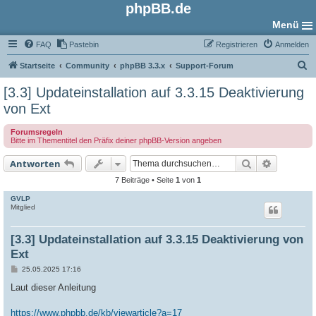
phpBB.de
Menü
FAQ
Pastebin
Registrieren
Anmelden
S
Startseite
Community
phpBB 3.3.x
Support-Forum
u
[3.3] Updateinstallation auf 3.3.15 Deaktivierung
c
von Ext
h
Forumsregeln
e
Bitte im Thementitel den Präfix deiner phpBB-Version angeben
Suche
Erweiter
Antworten
7 Beiträge • Seite
1
von
1
GVLP
Mitglied
[3.3] Updateinstallation auf 3.3.15 Deaktivierung von
Ext
B
25.05.2025 17:16
e
i
Laut dieser Anleitung
t
r
a
https://www.phpbb.de/kb/viewarticle?a=17