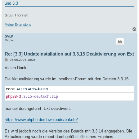
g
und 3.3
Gruß, Thorsten
Meine Extensions
GVLP
c
Mitglied
Re: [3.3] Updateinstallation auf 3.3.15 Deaktivierung von Ext
B
25.05.2025 18:35
e
i
Vielen Dank.
t
r
a
Die Aktuealisierung wurde im localhost-Forum mit den Dateien 3.3.15
g
CODE:
ALLES AUSWÄHLEN
phpBB-3
.3
.15-deutsch
.zip
manuel durchgeführt. Ext deaktiviert.
https://www.phpbb.de/downloads/pakete/
Es wird jedoch noch die Version des Boards mit 3.3.14 angegeben. Die
Aktualisierung wurde erneut durchgeführt. Gleiches Ergebnis.