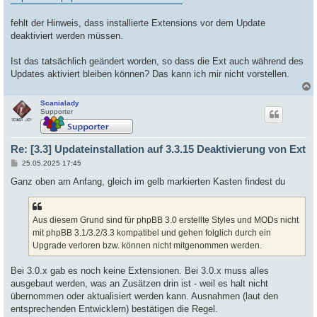
g
fehlt der Hinweis, dass installierte Extensions vor dem Update
deaktiviert werden müssen.
Ist das tatsächlich geändert worden, so dass die Ext auch während des
Updates aktiviert bleiben können? Das kann ich mir nicht vorstellen.
Scanialady
c
Supporter
Re: [3.3] Updateinstallation auf 3.3.15 Deaktivierung von Ext
B
25.05.2025 17:45
e
i
Ganz oben am Anfang, gleich im gelb markierten Kasten findest du
t
r
a
g
Aus diesem Grund sind für phpBB 3.0 erstellte Styles und MODs nicht
mit phpBB 3.1/3.2/3.3 kompatibel und gehen folglich durch ein
Upgrade verloren bzw. können nicht mitgenommen werden.
Bei 3.0.x gab es noch keine Extensionen. Bei 3.0.x muss alles
ausgebaut werden, was an Zusätzen drin ist - weil es halt nicht
übernommen oder aktualisiert werden kann. Ausnahmen (laut den
entsprechenden Entwicklern) bestätigen die Regel.