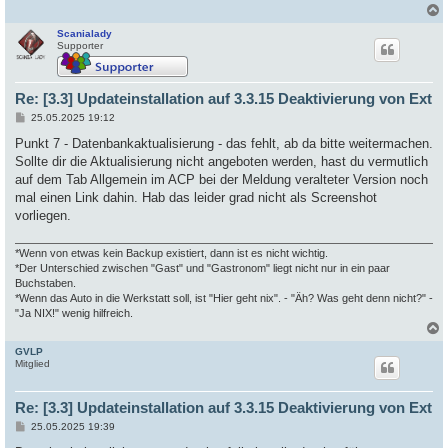
Scanialady
c
Supporter
Re: [3.3] Updateinstallation auf 3.3.15 Deaktivierung von Ext
B
25.05.2025 19:12
e
i
Punkt 7 - Datenbankaktualisierung - das fehlt, ab da bitte weitermachen.
t
Sollte dir die Aktualisierung nicht angeboten werden, hast du vermutlich
r
a
auf dem Tab Allgemein im ACP bei der Meldung veralteter Version noch
g
mal einen Link dahin. Hab das leider grad nicht als Screenshot
vorliegen.
*Wenn von etwas kein Backup existiert, dann ist es nicht wichtig.
*Der Unterschied zwischen "Gast" und "Gastronom" liegt nicht nur in ein paar
Buchstaben.
*Wenn das Auto in die Werkstatt soll, ist "Hier geht nix". - "Äh? Was geht denn nicht?" -
"Ja NIX!" wenig hilfreich.
GVLP
c
Mitglied
Re: [3.3] Updateinstallation auf 3.3.15 Deaktivierung von Ext
B
25.05.2025 19:39
e