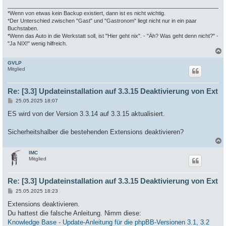
*Wenn von etwas kein Backup existiert, dann ist es nicht wichtig.
*Der Unterschied zwischen "Gast" und "Gastronom" liegt nicht nur in ein paar
Buchstaben.
*Wenn das Auto in die Werkstatt soll, ist "Hier geht nix". - "Äh? Was geht denn nicht?" -
"Ja NIX!" wenig hilfreich.
GVLP
c
Mitglied
Re: [3.3] Updateinstallation auf 3.3.15 Deaktivierung von Ext
B
25.05.2025 18:07
e
i
ES wird von der Version 3.3.14 auf 3.3.15 aktualisiert.
t
r
a
Sicherheitshalber die bestehenden Extensions deaktivieren?
g
IMC
c
Mitglied
Re: [3.3] Updateinstallation auf 3.3.15 Deaktivierung von Ext
B
25.05.2025 18:23
e
i
Extensions deaktivieren.
t
Du hattest die falsche Anleitung. Nimm diese:
r
a
Knowledge Base - Update-Anleitung für die phpBB-Versionen 3.1, 3.2