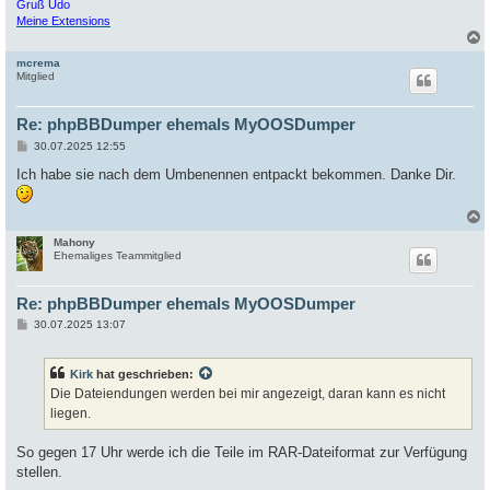
Gruß Udo
Meine Extensions
mcrema
c
Mitglied
Re: phpBBDumper ehemals MyOOSDumper
B
30.07.2025 12:55
e
i
Ich habe sie nach dem Umbenennen entpackt bekommen. Danke Dir.
t
r
a
g
Mahony
c
Ehemaliges Teammitglied
Re: phpBBDumper ehemals MyOOSDumper
B
30.07.2025 13:07
e
i
t
Kirk
hat geschrieben:
r
a
Die Dateiendungen werden bei mir angezeigt, daran kann es nicht
g
liegen.
So gegen 17 Uhr werde ich die Teile im RAR-Dateiformat zur Verfügung
stellen.