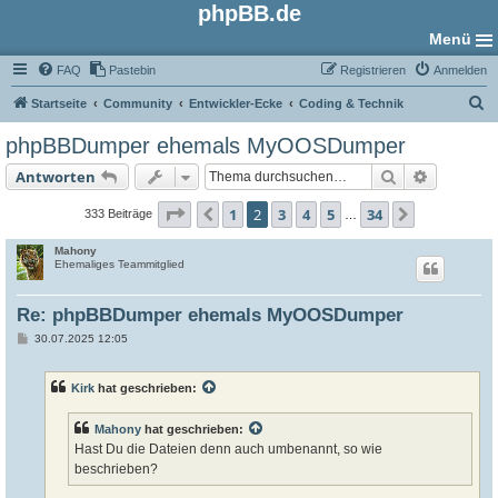
phpBB.de
Menü
FAQ
Pastebin
Registrieren
Anmelden
S
Startseite
Community
Entwickler-Ecke
Coding & Technik
u
phpBBDumper ehemals MyOOSDumper
c
Suche
Erweiter
Antworten
h
e
Seite
2
von
34
1
2
3
4
5
34
Vorherige
Nächste
333 Beiträge
…
Mahony
Ehemaliges Teammitglied
Re: phpBBDumper ehemals MyOOSDumper
B
30.07.2025 12:05
e
i
t
Kirk
hat geschrieben:
r
a
g
Mahony
hat geschrieben:
Hast Du die Dateien denn auch umbenannt, so wie
beschrieben?