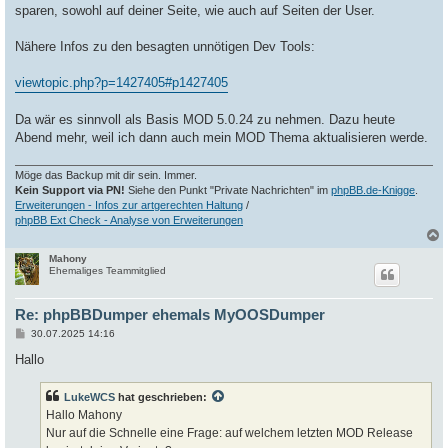
sparen, sowohl auf deiner Seite, wie auch auf Seiten der User.
Nähere Infos zu den besagten unnötigen Dev Tools:
viewtopic.php?p=1427405#p1427405
Da wär es sinnvoll als Basis MOD 5.0.24 zu nehmen. Dazu heute
Abend mehr, weil ich dann auch mein MOD Thema aktualisieren werde.
Möge das Backup mit dir sein. Immer.
Kein Support via PN!
Siehe den Punkt "Private Nachrichten" im
phpBB.de-Knigge
.
Erweiterungen - Infos zur artgerechten Haltung
/
phpBB Ext Check - Analyse von Erweiterungen
Mahony
c
Ehemaliges Teammitglied
Re: phpBBDumper ehemals MyOOSDumper
B
30.07.2025 14:16
e
i
Hallo
t
r
a
LukeWCS
hat geschrieben:
g
Hallo Mahony
Nur auf die Schnelle eine Frage: auf welchem letzten MOD Release