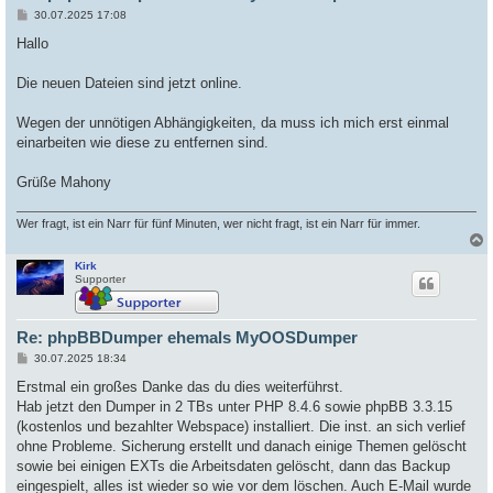
B
30.07.2025 17:08
e
i
Hallo
t
r
a
Die neuen Dateien sind jetzt online.
g
Wegen der unnötigen Abhängigkeiten, da muss ich mich erst einmal
einarbeiten wie diese zu entfernen sind.
Grüße Mahony
Wer fragt, ist ein Narr für fünf Minuten, wer nicht fragt, ist ein Narr für immer.
Kirk
c
Supporter
Re: phpBBDumper ehemals MyOOSDumper
B
30.07.2025 18:34
e
i
Erstmal ein großes Danke das du dies weiterführst.
t
Hab jetzt den Dumper in 2 TBs unter PHP 8.4.6 sowie phpBB 3.3.15
r
a
(kostenlos und bezahlter Webspace) installiert. Die inst. an sich verlief
g
ohne Probleme. Sicherung erstellt und danach einige Themen gelöscht
sowie bei einigen EXTs die Arbeitsdaten gelöscht, dann das Backup
eingespielt, alles ist wieder so wie vor dem löschen. Auch E-Mail wurde