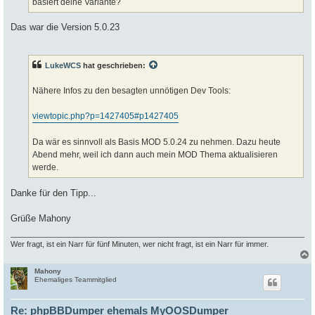
basiert deine Variante?
Das war die Version 5.0.23
LukeWCS
hat geschrieben:
Nähere Infos zu den besagten unnötigen Dev Tools:
viewtopic.php?p=1427405#p1427405
Da wär es sinnvoll als Basis MOD 5.0.24 zu nehmen. Dazu heute
Abend mehr, weil ich dann auch mein MOD Thema aktualisieren
werde.
Danke für den Tipp...
Grüße Mahony
Wer fragt, ist ein Narr für fünf Minuten, wer nicht fragt, ist ein Narr für immer.
Mahony
c
Ehemaliges Teammitglied
Re: phpBBDumper ehemals MyOOSDumper