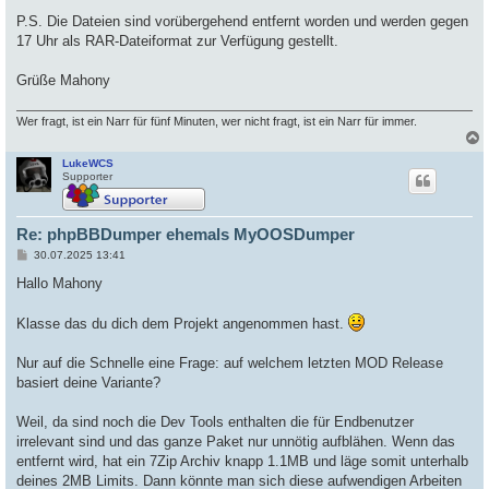
P.S. Die Dateien sind vorübergehend entfernt worden und werden gegen
17 Uhr als RAR-Dateiformat zur Verfügung gestellt.
Grüße Mahony
Wer fragt, ist ein Narr für fünf Minuten, wer nicht fragt, ist ein Narr für immer.
LukeWCS
c
Supporter
Re: phpBBDumper ehemals MyOOSDumper
B
30.07.2025 13:41
e
i
Hallo Mahony
t
r
a
Klasse das du dich dem Projekt angenommen hast.
g
Nur auf die Schnelle eine Frage: auf welchem letzten MOD Release
basiert deine Variante?
Weil, da sind noch die Dev Tools enthalten die für Endbenutzer
irrelevant sind und das ganze Paket nur unnötig aufblähen. Wenn das
entfernt wird, hat ein 7Zip Archiv knapp 1.1MB und läge somit unterhalb
deines 2MB Limits. Dann könnte man sich diese aufwendigen Arbeiten