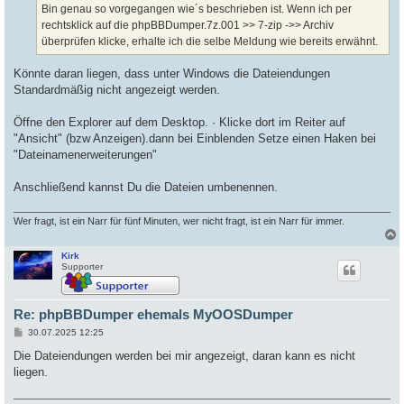
Bin genau so vorgegangen wie´s beschrieben ist. Wenn ich per
rechtsklick auf die phpBBDumper.7z.001 >> 7-zip ->> Archiv
überprüfen klicke, erhalte ich die selbe Meldung wie bereits erwähnt.
Könnte daran liegen, dass unter Windows die Dateiendungen
Standardmäßig nicht angezeigt werden.
Öffne den Explorer auf dem Desktop. · Klicke dort im Reiter auf
"Ansicht" (bzw Anzeigen).dann bei Einblenden Setze einen Haken bei
"Dateinamenerweiterungen"
Anschließend kannst Du die Dateien umbenennen.
Wer fragt, ist ein Narr für fünf Minuten, wer nicht fragt, ist ein Narr für immer.
Kirk
c
Supporter
Re: phpBBDumper ehemals MyOOSDumper
B
30.07.2025 12:25
e
i
Die Dateiendungen werden bei mir angezeigt, daran kann es nicht
t
liegen.
r
a
g