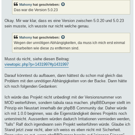
t
Mahony
hat geschrieben:
r
a
Das war die Version 5.0.23
g
Okay. Mir war klar, dass es eine Version zwischen 5.0.20 und 5.0.23
sein musste, ich wusste nur nicht welche genau.
Mahony
hat geschrieben:
Wegen der unnötigen Abhängigkeiten, da muss ich mich erst einmal
einarbeiten wie diese zu entfernen sind.
Musst du nicht, siehe diesen Beitrag:
viewtopic.php?p=1431997#p1431997
Darauf könntest du aufbauen, dann hättest du schon mal gleich das
Problem mit den unnötigen Abhängigkeiten von der Backe. Dann hätte
ich noch folgenden Gedanken:
Ich würde das Projekt nicht unbedingt mit der Versionsnummer von
MOD weiterführen, sondern tabula rasa machen. phpBBDumper stellt im
Prinzip ein Neustart innerhalb der phpBB Community dar. Daher würde
ich mit 1.0.0 beginnen, was die Eigenständigkeit deines Projekts noch
unterstreicht. Ausserdem würden dadurch Irritationen vermieden werden,
"falls" Ralf doch irgendwann sein Projekt weiterführen würde. Glaube ich
Stand jetzt zwar nicht, aber ich weiss es eben nicht mit Sicherheit.