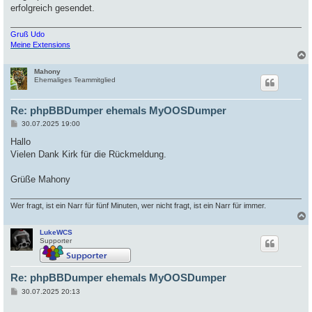
erfolgreich gesendet.
Gruß Udo
Meine Extensions
Mahony
c
Ehemaliges Teammitglied
Re: phpBBDumper ehemals MyOOSDumper
B
30.07.2025 19:00
e
i
Hallo
t
Vielen Dank Kirk für die Rückmeldung.
r
a
g
Grüße Mahony
Wer fragt, ist ein Narr für fünf Minuten, wer nicht fragt, ist ein Narr für immer.
LukeWCS
c
Supporter
Re: phpBBDumper ehemals MyOOSDumper
B
30.07.2025 20:13
e
i