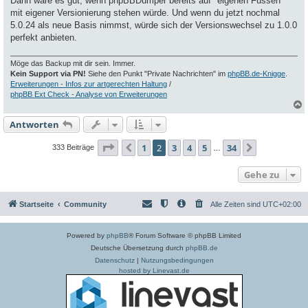
Dann wäre es gut, wenn phpBBDumper bereits auf "eigenen Füssen"
mit eigener Versionierung stehen würde. Und wenn du jetzt nochmal
5.0.24 als neue Basis nimmst, würde sich der Versionswechsel zu 1.0.0
perfekt anbieten.
Möge das Backup mit dir sein. Immer.
Kein Support via PN!
Siehe den Punkt "Private Nachrichten" im
phpBB.de-Knigge
.
Erweiterungen - Infos zur artgerechten Haltung
/
phpBB Ext Check - Analyse von Erweiterungen
Antworten
c
Seite
2
von
34
1
2
3
4
5
34
Vorherige
Nächste
333 Beiträge
…
Gehe zu
Startseite
Community
Alle Zeiten sind
UTC+02:00
Powered by
phpBB
® Forum Software © phpBB Limited
Deutsche Übersetzung durch
phpBB.de
Datenschutz
|
Nutzungsbedingungen
hosted by Linevast.de