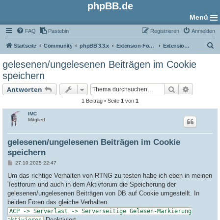
phpBB.de
Menü
FAQ
Pastebin
Registrieren
Anmelden
S
Startseite
Community
phpBB 3.3.x
Extension-Foren
Extension Bastelstube
u
gelesenen/ungelesenen Beiträgen im Cookie
c
speichern
h
Suche
Erweiter
Antworten
e
1 Beitrag • Seite
1
von
1
IMC
Mitglied
gelesenen/ungelesenen Beiträgen im Cookie
speichern
B
27.10.2025 22:47
e
i
Um das richtige Verhalten von RTNG zu testen habe ich eben in meinen
t
Testforum und auch in dem Aktivforum die Speicherung der
r
a
gelesenen/ungelesenen Beiträgen von DB auf Cookie umgestellt. In
g
beiden Foren das gleiche Verhalten.
ACP -> Serverlast -> Serverseitige Gelesen-Markierung
Deaktiviert