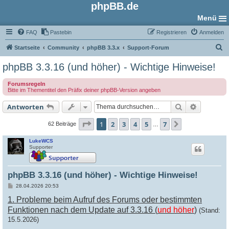
phpBB.de
Menü
FAQ
Pastebin
Registrieren
Anmelden
S
Startseite
Community
phpBB 3.3.x
Support-Forum
u
phpBB 3.3.16 (und höher) - Wichtige Hinweise!
c
Forumsregeln
h
Bitte im Thementitel den Präfix deiner phpBB-Version angeben
e
Suche
Erweiter
Antworten
Seite
1
von
7
1
2
3
4
5
7
Nächste
62 Beiträge
…
LukeWCS
Supporter
phpBB 3.3.16 (und höher) - Wichtige Hinweise!
B
28.04.2026 20:53
e
1. Probleme beim Aufruf des Forums oder bestimmten
i
t
Funktionen nach dem Update auf 3.3.16 (
und höher
)
(Stand:
r
a
15.5.2026)
g