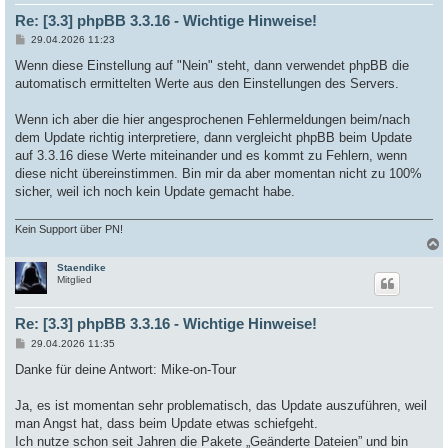
Re: [3.3] phpBB 3.3.16 - Wichtige Hinweise!
B
29.04.2026 11:23
e
i
Wenn diese Einstellung auf "Nein" steht, dann verwendet phpBB die
t
automatisch ermittelten Werte aus den Einstellungen des Servers.
r
a
g
Wenn ich aber die hier angesprochenen Fehlermeldungen beim/nach
dem Update richtig interpretiere, dann vergleicht phpBB beim Update
auf 3.3.16 diese Werte miteinander und es kommt zu Fehlern, wenn
diese nicht übereinstimmen. Bin mir da aber momentan nicht zu 100%
sicher, weil ich noch kein Update gemacht habe.
Kein Support über PN!
Staendike
c
Mitglied
Re: [3.3] phpBB 3.3.16 - Wichtige Hinweise!
B
29.04.2026 11:35
e
i
Danke für deine Antwort: Mike-on-Tour
t
r
a
Ja, es ist momentan sehr problematisch, das Update auszuführen, weil
g
man Angst hat, dass beim Update etwas schiefgeht.
Ich nutze schon seit Jahren die Pakete „Geänderte Dateien” und bin