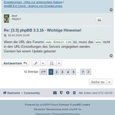
Erweiterungen - Infos zur artgerechten Haltung
/
phpBB Ext Check - Analyse von Erweiterungen
Dref
c
Mitglied
Re: [3.3] phpBB 3.3.16 - Wichtige Hinweise!
B
30.04.2026 10:06
e
i
Wenn die URL des Forums
ist, muss das
nicht
www.domain.com
www
t
in den URL-Einstellungen des Servers eingegeben werden.
r
a
Gestern bei einem Update getestet
g
Antworten
c
Seite
1
von
7
1
2
3
4
5
7
Nächste
62 Beiträge
…
Gehe zu
Startseite
Community
Alle Zeiten sind
UTC+02:00
Powered by
phpBB
® Forum Software © phpBB Limited
Deutsche Übersetzung durch
phpBB.de
Datenschutz
|
Nutzungsbedingungen