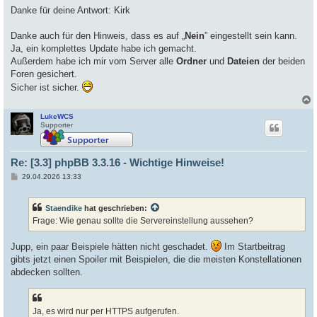
i
Danke für deine Antwort: Kirk
t
r
a
Danke auch für den Hinweis, dass es auf „
Nein
” eingestellt sein kann.
g
Ja, ein komplettes Update habe ich gemacht.
Außerdem habe ich mir vom Server alle
Ordner
und
Dateien
der beiden
Foren gesichert.
Sicher ist sicher.
LukeWCS
c
Supporter
Re: [3.3] phpBB 3.3.16 - Wichtige Hinweise!
B
29.04.2026 13:33
e
i
t
Staendike
hat geschrieben:
r
a
Frage: Wie genau sollte die Servereinstellung aussehen?
g
Jupp, ein paar Beispiele hätten nicht geschadet.
Im Startbeitrag
gibts jetzt einen Spoiler mit Beispielen, die die meisten Konstellationen
abdecken sollten.
Ja, es wird nur per HTTPS aufgerufen.