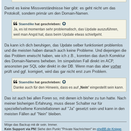
Damit es keine Missverständnisse hier gibt: es geht nicht um das
Protokoll, sondern primär um den Domain-Namen.
Staendike
hat geschrieben:
Ja, es ist momentan sehr problematisch, das Update auszuführen,
weil man Angst hat, dass beim Update etwas schiefgeht.
Da kann ich dich beruhigen, das Update selber funktioniert problemlos
und die meisten haben danach auch keine Probleme. Und diejenigen die
das Problem erwischt haben, wie ich z.B., konnten das durch Korrektur
des Domain-Namens beheben. Im simpelsten Fall direkt im ACP,
ansonsten per SQL oder direkt in der DB. Wenn man das aber
vorher
prüft und ggf. korrigiert, wird das gar nicht erst zum Problem.
Staendike
hat geschrieben:
Danke auch für den Hinweis, dass es auf „
Nein
” eingestellt sein kann.
Das ist auch bei allen Foren so, mit denen ich bisher zu tun hatte. Nach
meiner bisherigen Erfahrung, muss dieser Schalter nur für
spezielle/seltene Konstellationen auf "Ja" gesetzt sein und kann in den
meisten Fällen auf "Nein" bleiben.
Möge das Backup mit dir sein. Immer.
Kein Support via PN!
Siehe den Punkt "Private Nachrichten" im
phpBB.de-Knigge
.