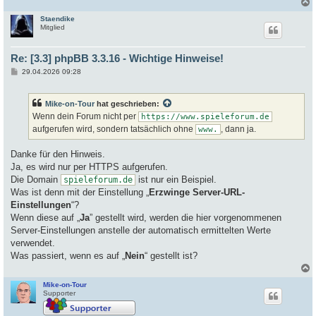
Staendike
c
Mitglied
Re: [3.3] phpBB 3.3.16 - Wichtige Hinweise!
B
29.04.2026 09:28
e
i
t
Mike-on-Tour
hat geschrieben:
r
a
Wenn dein Forum nicht per
https://www.spieleforum.de
g
aufgerufen wird, sondern tatsächlich ohne
, dann ja.
www.
Danke für den Hinweis.
Ja, es wird nur per HTTPS aufgerufen.
Die Domain
ist nur ein Beispiel.
spieleforum.de
Was ist denn mit der Einstellung „
Erzwinge Server-URL-
Einstellungen
“?
Wenn diese auf „
Ja
” gestellt wird, werden die hier vorgenommenen
Server-Einstellungen anstelle der automatisch ermittelten Werte
verwendet.
Was passiert, wenn es auf „
Nein
“ gestellt ist?
Mike-on-Tour
c
Supporter