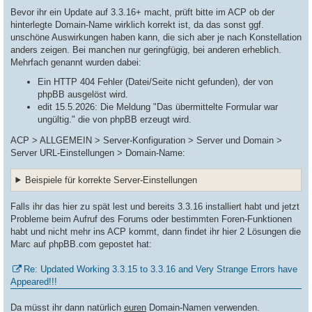
Bevor ihr ein Update auf 3.3.16+ macht, prüft bitte im ACP ob der
hinterlegte Domain-Name wirklich korrekt ist, da das sonst ggf.
unschöne Auswirkungen haben kann, die sich aber je nach Konstellation
anders zeigen. Bei manchen nur geringfügig, bei anderen erheblich.
Mehrfach genannt wurden dabei:
Ein HTTP 404 Fehler (Datei/Seite nicht gefunden), der von
phpBB ausgelöst wird.
edit 15.5.2026: Die Meldung "Das übermittelte Formular war
ungültig." die von phpBB erzeugt wird.
ACP > ALLGEMEIN > Server-Konfiguration > Server und Domain >
Server URL-Einstellungen > Domain-Name:
Beispiele für korrekte Server-Einstellungen
Falls ihr das hier zu spät lest und bereits 3.3.16 installiert habt und jetzt
Probleme beim Aufruf des Forums oder bestimmten Foren-Funktionen
habt und nicht mehr ins ACP kommt, dann findet ihr hier 2 Lösungen die
Marc auf phpBB.com gepostet hat:
Re: Updated Working 3.3.15 to 3.3.16 and Very Strange Errors have
Appeared!!!
Da müsst ihr dann natürlich
euren
Domain-Namen verwenden.