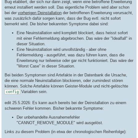
Bug etabliert, der sich nur dann zeigt, wenn eine betroffene Erweiterung
erneut installiert werden soll. Das eigentliche Problem wird aber schon
bei der
vorherigen Deinstallation
der betroffenen Erweiterung verursacht,
was zusätzlich dafür sorgen kann, dass der Bug evtl. nicht sofort
bemerkt wird. Die bisher bekannten Symptome dabei sind:
Eine Neuinstallation wird komplett blockiert, dass heisst sofort
mit einer Fehlermeldung abgebrochen. Das wäre der "Idealfall" in
dieser Situation.
Eine Neuinstallation wird unvollständig - aber ohne
Fehlermeldung - ausgeführt, was dazu führen kann, dass die
Erweiterung nur teilweise oder gar nicht funktioniert. Das wäre der
"Worst Case" in dieser Situation.
Bei beiden Symptomen sind Artefakte in der Datenbank die Ursache,
die eine normale Neuinstallation blockieren, oder zumindest stören
können. Solche Artefakte können Geister-Module und nicht-gelöschte
Variablen sein.
config
edit 25.5.2026: Es kann auch bereits bei der Deinstallation zu einem
schweren Fehler kommen. Bisher bekannte Symptome:
Der unbehandelte Ausnahemefehler
"CANNOT_REMOVE_MODULE" wird ausgelöst.
Links zu diesem Problem (in etwa der chronologischen Reihenfolge):