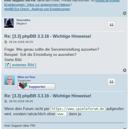
Kein Support via PN!
Siehe den Punkt "Private Nachrichten" im
phpBB.de-Knigge
.
Erweiterungen - Infos zur artgerechten Haltung
/
phpBB Ext Check - Analyse von Erweiterungen
Staendike
c
Mitglied
Re: [3.3] phpBB 3.3.16 - Wichtige Hinweise!
B
29.04.2026 06:55
e
i
Frage: Wie genau sollte die Servereinstellung aussehen?
t
Beispiel: Soll die Einstellung so aussehen?
r
a
Siehe Bild.
g
[ externes Bild ]
Mike-on-Tour
c
Supporter
Re: [3.3] phpBB 3.3.16 - Wichtige Hinweise!
B
29.04.2026 09:05
e
i
Wenn dein Forum nicht per
aufgerufen
https://www.spieleforum.de
t
wird, sondern tatsächlich ohne
, dann ja.
www.
r
a
g
Kein Support über PN!