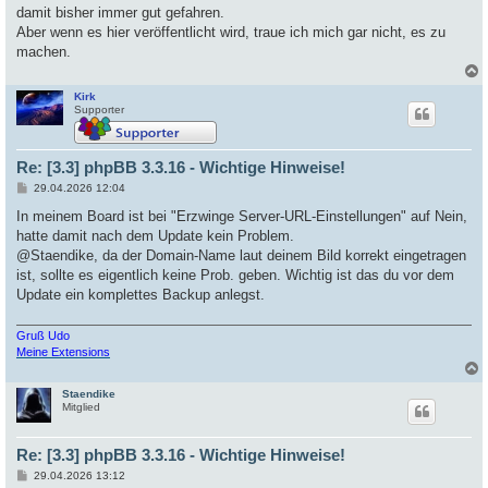
damit bisher immer gut gefahren.
Aber wenn es hier veröffentlicht wird, traue ich mich gar nicht, es zu
machen.
Kirk
c
Supporter
Re: [3.3] phpBB 3.3.16 - Wichtige Hinweise!
B
29.04.2026 12:04
e
i
In meinem Board ist bei "Erzwinge Server-URL-Einstellungen" auf Nein,
t
hatte damit nach dem Update kein Problem.
r
a
@Staendike, da der Domain-Name laut deinem Bild korrekt eingetragen
g
ist, sollte es eigentlich keine Prob. geben. Wichtig ist das du vor dem
Update ein komplettes Backup anlegst.
Gruß Udo
Meine Extensions
Staendike
c
Mitglied
Re: [3.3] phpBB 3.3.16 - Wichtige Hinweise!
B
29.04.2026 13:12
e