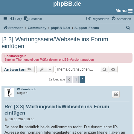
phpBB.de
Menü
FAQ
Pastebin
Registrieren
Anmelden
S
Startseite
Community
phpBB 3.3.x
Support-Forum
u
[3.3] Wartungsseite/Webseite ins Forum
c
einfügen
h
Forumsregeln
e
Bitte im Thementitel den Präfix deiner phpBB-Version angeben
Suche
Erweiter
Antworten
1
2
Vorherige
12 Beiträge
Wolkenbruch
Mitglied
Re: [3.3] Wartungsseite/Webseite ins Forum
einfügen
B
19.05.2026 10:06
e
i
Da habt ihr natürlich beide vollkommen recht. Die dynamische IP-
t
Adresse der normalen Internetanbieter ist der einzige kleine Haken an
r