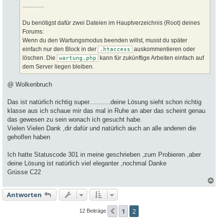
...............
Du benötigst dafür zwei Dateien im Hauptverzeichnis (Root) deines
Forums:
Wenn du den Wartungsmodus beenden willst, musst du später
einfach nur den Block in der
auskommentieren oder
.htaccess
löschen. Die
kann für zukünftige Arbeiten einfach auf
wartung.php
dem Server liegen bleiben.
@ Wolkenbruch
Das ist natürlich richtig super...........deine Lösung sieht schon richtig
klasse aus ich schaue mir das mal in Ruhe an aber das scheint genau
das gewesen zu sein wonach ich gesucht habe.
Vielen Vielen Dank ,dir dafür und natürlich auch an alle anderen die
geholfen haben
Ich hatte Statuscode 301 in meine geschrieben ,zum Probieren ,aber
deine Lösung ist natürlich viel eleganter ,nochmal Danke
Grüsse C22
Antworten
c
1
2
Vorherige
12 Beiträge