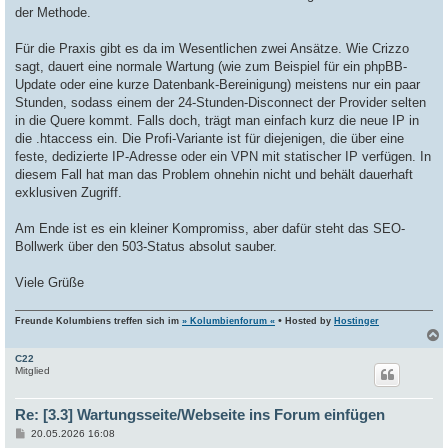
a
der Methode.
g
Für die Praxis gibt es da im Wesentlichen zwei Ansätze. Wie Crizzo
sagt, dauert eine normale Wartung (wie zum Beispiel für ein phpBB-
Update oder eine kurze Datenbank-Bereinigung) meistens nur ein paar
Stunden, sodass einem der 24-Stunden-Disconnect der Provider selten
in die Quere kommt. Falls doch, trägt man einfach kurz die neue IP in
die .htaccess ein. Die Profi-Variante ist für diejenigen, die über eine
feste, dedizierte IP-Adresse oder ein VPN mit statischer IP verfügen. In
diesem Fall hat man das Problem ohnehin nicht und behält dauerhaft
exklusiven Zugriff.
Am Ende ist es ein kleiner Kompromiss, aber dafür steht das SEO-
Bollwerk über den 503-Status absolut sauber.
Viele Grüße
•
Freunde Kolumbiens treffen sich im
» Kolumbienforum «
Hosted by
Hostinger
C22
c
Mitglied
Re: [3.3] Wartungsseite/Webseite ins Forum einfügen
B
20.05.2026 16:08
e