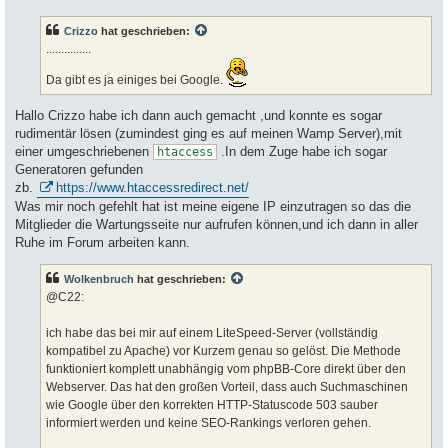
i
t
Crizzo
hat geschrieben:
r
a
...............
g
Da gibt es ja einiges bei Google.
Hallo Crizzo habe ich dann auch gemacht ,und konnte es sogar
rudimentär lösen (zumindest ging es auf meinen Wamp Server),mit
einer umgeschriebenen
.In dem Zuge habe ich sogar
htaccess
Generatoren gefunden
zb.
https://www.htaccessredirect.net/
Was mir noch gefehlt hat ist meine eigene IP einzutragen so das die
Mitglieder die Wartungsseite nur aufrufen können,und ich dann in aller
Ruhe im Forum arbeiten kann.
Wolkenbruch
hat geschrieben:
@C22:
ich habe das bei mir auf einem LiteSpeed-Server (vollständig
kompatibel zu Apache) vor Kurzem genau so gelöst. Die Methode
funktioniert komplett unabhängig vom phpBB-Core direkt über den
Webserver. Das hat den großen Vorteil, dass auch Suchmaschinen
wie Google über den korrekten HTTP-Statuscode 503 sauber
informiert werden und keine SEO-Rankings verloren gehen.