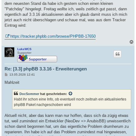
dem neuesten Stand da habe ich gestern schon einen kleinen
"Patchday" hingelegt. Freitag wollte ich, weils zeitlich gut passt, dann
eigentlich auf 3.3.16 aktualisieren aber ich glaub damit muss ich mich
jetzt auch nicht überschlagen und schaue mal, was aus dem Tracker
Eintrag wird:
https://tracker.phpbb.com/browse/PHPBB-17650
LukeWCS
c
Supporter
Re: [3.3] phpBB 3.3.16 - Erweiterungen
B
13.05.2026 12:41
e
i
Mahlzeit
t
r
a
DocSommer
hat geschrieben:
g
Habt ihr schon eine Info, ob eventuell noch zeitnah ein aktualisiertes
phpBB Paket nachgeschoben wird
Aktuell nicht, aber das kann man nur hoffen, dass sich da zügig etwas
tut, weil zumindest ein Entwickler (NeoDev => AnubisBB) unwissentlich
schon damit begonnen hat, um das eigentliche Problem drumherum zu
reparieren. Ihn habe ich auf das Problem zumindest mal hingewiesen,