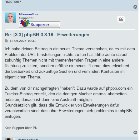
machen?
Mike-on-Tour
c
Supporter
Re: [3.3] phpBB 3.3.16 - Erweiterungen
B
13.05.2026 10:31
e
i
Ich habe deinen Beitrag in ein neues Thema verschoben, da es mit dem
t
Problem der URL-Einstellungen nichts zu tun hat. Bitte achte darauf,
r
a
zukünftig Themen nicht mit themenfremden Fragen in eine andere
g
Richtung zu leiten, sondern eröffne ein neues Thema, dies erleichtert
die Lesbarkeit und zukünftige Suchen und verhindert Konfusion im
eigentlichen Thema.
Zu dem von dir nachgefragten "haken": Dazu wurde auf phpbb.com ein
Tracker-Eintrag erstellt, den die dortigen Macher erstmal abarbeiten
müssen, danach ist dann eine Auskunft möglich.
Grundsätzlich gilt, dass die Entwickler von Erweiterungen dafür
verantwortlich sind, dass ihre Erweiterungen sich problemlos in phpBB
einfügen.
Kein Support über PN!
Retro-Schulzi