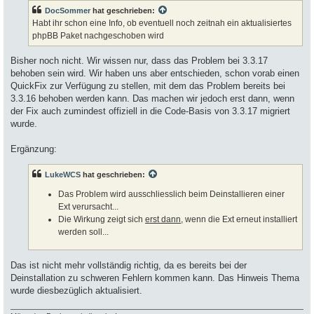
a
DocSommer
hat geschrieben:
g
Habt ihr schon eine Info, ob eventuell noch zeitnah ein aktualisiertes
phpBB Paket nachgeschoben wird
Bisher noch nicht. Wir wissen nur, dass das Problem bei 3.3.17
behoben sein wird. Wir haben uns aber entschieden, schon vorab einen
QuickFix zur Verfügung zu stellen, mit dem das Problem bereits bei
3.3.16 behoben werden kann. Das machen wir jedoch erst dann, wenn
der Fix auch zumindest offiziell in die Code-Basis von 3.3.17 migriert
wurde.
Ergänzung:
LukeWCS
hat geschrieben:
Das Problem wird ausschliesslich beim Deinstallieren einer
Ext verursacht...
Die Wirkung zeigt sich
erst dann
, wenn die Ext erneut installiert
werden soll...
Das ist nicht mehr vollständig richtig, da es bereits bei der
Deinstallation zu schweren Fehlern kommen kann. Das Hinweis Thema
wurde diesbezüglich aktualisiert.