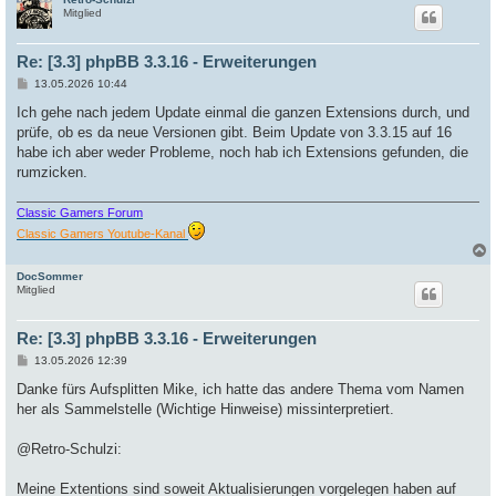
c
Mitglied
Re: [3.3] phpBB 3.3.16 - Erweiterungen
B
13.05.2026 10:44
e
i
Ich gehe nach jedem Update einmal die ganzen Extensions durch, und
t
prüfe, ob es da neue Versionen gibt. Beim Update von 3.3.15 auf 16
r
a
habe ich aber weder Probleme, noch hab ich Extensions gefunden, die
g
rumzicken.
Classic Gamers Forum
Classic Gamers Youtube-Kanal
DocSommer
c
Mitglied
Re: [3.3] phpBB 3.3.16 - Erweiterungen
B
13.05.2026 12:39
e
i
Danke fürs Aufsplitten Mike, ich hatte das andere Thema vom Namen
t
her als Sammelstelle (Wichtige Hinweise) missinterpretiert.
r
a
g
@Retro-Schulzi:
Meine Extentions sind soweit Aktualisierungen vorgelegen haben auf