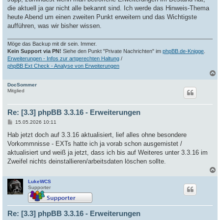
die aktuell ja gar nicht alle bekannt sind. Ich werde das Hinweis-Thema
heute Abend um einen zweiten Punkt erweitern und das Wichtigste
aufführen, was wir bisher wissen.
Möge das Backup mit dir sein. Immer.
Kein Support via PN!
Siehe den Punkt "Private Nachrichten" im
phpBB.de-Knigge
.
Erweiterungen - Infos zur artgerechten Haltung
/
phpBB Ext Check - Analyse von Erweiterungen
DocSommer
c
Mitglied
Re: [3.3] phpBB 3.3.16 - Erweiterungen
B
15.05.2026 10:11
e
i
Hab jetzt doch auf 3.3.16 aktualisiert, lief alles ohne besondere
t
Vorkommnisse - EXTs hatte ich ja vorab schon ausgemistet /
r
a
aktualisiert und weiß ja jetzt, dass ich bis auf Weiteres unter 3.3.16 im
g
Zweifel nichts deinstallieren/arbeitsdaten löschen sollte.
LukeWCS
c
Supporter
Re: [3.3] phpBB 3.3.16 - Erweiterungen