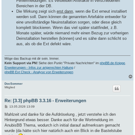
Fehlermeldungen: Es verbleiben Artefakte in verschiedenen
Bereichen in der DB.
Die Wirkung zeigt sich
erst dann
, wenn die Ext erneut installiert
werden soll. Dann können die genannten Artefakte entweder für
eine unvollständige Neuinstallation sorgen, oder diese gleich
komplett blockieren. Wenn das viel später stattfindet, z.B.
Monate später, würde niemand mehr einen Bezug zur vorherigen
Deinstallation herstellen (können) und es sähe dann schlicht so
aus, als ob die Ext defekt wäre.
Möge das Backup mit dir sein. Immer.
Kein Support via PN!
Siehe den Punkt "Private Nachrichten" im
phpBB.de-Knigge
.
Erweiterungen - Infos zur artgerechten Haltung
/
phpBB Ext Check - Analyse von Erweiterungen
DocSommer
c
Mitglied
Re: [3.3] phpBB 3.3.16 - Erweiterungen
B
13.05.2026 13:09
e
i
Mahlzeit und danke für die Aufdröselung , jetzt verstehe ich den
t
Hintergrund etwas besser. Danke auch für die Wortmeldung im
r
a
AnubisBB Thema, wodurch ich initial darauf aufmerksam gemacht
g
wurde (da hätte sich hier natürlich auch ein Blick in die Bastelstube