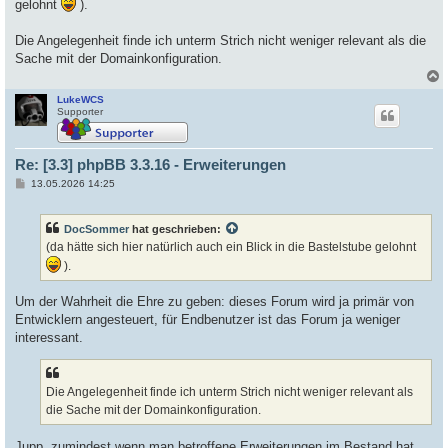
gelohnt
).
Die Angelegenheit finde ich unterm Strich nicht weniger relevant als die
Sache mit der Domainkonfiguration.
LukeWCS
c
Supporter
Re: [3.3] phpBB 3.3.16 - Erweiterungen
B
13.05.2026 14:25
e
i
t
DocSommer
hat geschrieben:
r
a
(da hätte sich hier natürlich auch ein Blick in die Bastelstube gelohnt
g
).
Um der Wahrheit die Ehre zu geben: dieses Forum wird ja primär von
Entwicklern angesteuert, für Endbenutzer ist das Forum ja weniger
interessant.
Die Angelegenheit finde ich unterm Strich nicht weniger relevant als
die Sache mit der Domainkonfiguration.
Jupp, zumindest wenn man betroffene Erweiterungen im Bestand hat,