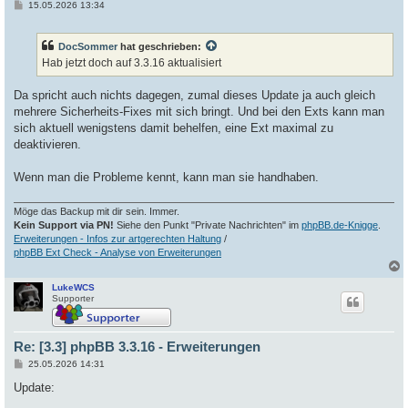
B
15.05.2026 13:34
e
i
t
DocSommer
hat geschrieben:
r
a
Hab jetzt doch auf 3.3.16 aktualisiert
g
Da spricht auch nichts dagegen, zumal dieses Update ja auch gleich
mehrere Sicherheits-Fixes mit sich bringt. Und bei den Exts kann man
sich aktuell wenigstens damit behelfen, eine Ext maximal zu
deaktivieren.
Wenn man die Probleme kennt, kann man sie handhaben.
Möge das Backup mit dir sein. Immer.
Kein Support via PN!
Siehe den Punkt "Private Nachrichten" im
phpBB.de-Knigge
.
Erweiterungen - Infos zur artgerechten Haltung
/
phpBB Ext Check - Analyse von Erweiterungen
LukeWCS
c
Supporter
Re: [3.3] phpBB 3.3.16 - Erweiterungen
B
25.05.2026 14:31
e
i
Update:
t
r