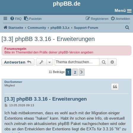
phpBB.de
Menü
FAQ
Pastebin
Registrieren
Anmelden
S
Startseite
Community
phpBB 3.3.x
Support-Forum
u
[3.3] phpBB 3.3.16 - Erweiterungen
c
Forumsregeln
h
Bitte im Thementitel den Präfix deiner phpBB-Version angeben
e
Suche
Erweiter
Antworten
1
2
Nächste
11 Beiträge
DocSommer
Mitglied
[3.3] phpBB 3.3.16 - Erweiterungen
B
13.05.2026 09:13
e
i
Ich hab mitbekommen, dass es wohl auch mit der Migration einiger
t
Extentions etwas "haken" kann. Habt ihr schon eine Info, ob eventuell
r
a
noch zeitnah ein aktualisiertes phpBB Paket nachgeschoben wird oder
g
obs an den Entwicklern der Extentions liegt die EXTs für 3.3.16 "fit" zu