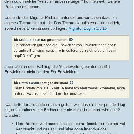
denn durch solche "Verschlimmbesserungen" könnten evtl. weitere
Probleme entstehen.
Udo hatte das Migrator Problem entdeckt und wir haben dazu ein
eigenes Thema hier auf .de. Das Thema aktualisieren Udo und ich,
sobald neue Erkenntnisse vorliegen:
Migrator Bug in 3.3.16
Mike-on-Tour
hat geschrieben:
Grundsätzlich gilt, dass die Entwickler von Erweiterungen dafür
verantwortlich sind, dass ihre Erweiterungen sich problemlos in
phpBB einfügen.
Jupp, aber in dem Fall liegt die Verantwortung bei den phpBB
Entwicklern, nicht bei den Ext Entwicklern.
Retro-Schulzi
hat geschrieben:
Beim Update von 3.3.15 auf 16 habe ich aber weder Probleme, noch
hab ich Extensions gefunden, die rumzicken.
Das dürfte für alle anderen auch gelten, weil das ein sehr perfider Bug
ist, den zumindest ein Endbenutzer nie direkt bemerken wird aus 2
Gründen:
Das Problem wird ausschliesslich beim Deinstallieren einer Ext
verursacht und das still und leise ohne irgendwelche