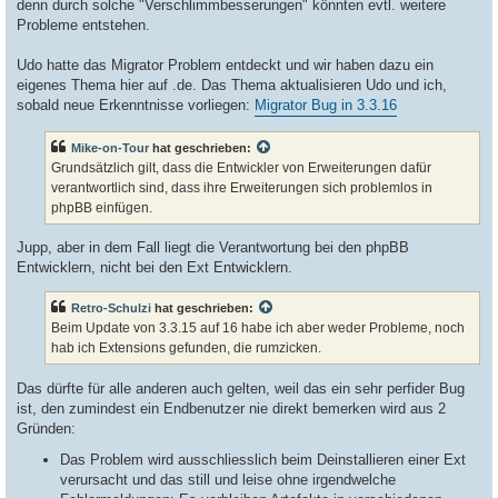
denn durch solche "Verschlimmbesserungen" könnten evtl. weitere
Probleme entstehen.
Udo hatte das Migrator Problem entdeckt und wir haben dazu ein
eigenes Thema hier auf .de. Das Thema aktualisieren Udo und ich,
sobald neue Erkenntnisse vorliegen:
Migrator Bug in 3.3.16
Mike-on-Tour
hat geschrieben:
Grundsätzlich gilt, dass die Entwickler von Erweiterungen dafür
verantwortlich sind, dass ihre Erweiterungen sich problemlos in
phpBB einfügen.
Jupp, aber in dem Fall liegt die Verantwortung bei den phpBB
Entwicklern, nicht bei den Ext Entwicklern.
Retro-Schulzi
hat geschrieben:
Beim Update von 3.3.15 auf 16 habe ich aber weder Probleme, noch
hab ich Extensions gefunden, die rumzicken.
Das dürfte für alle anderen auch gelten, weil das ein sehr perfider Bug
ist, den zumindest ein Endbenutzer nie direkt bemerken wird aus 2
Gründen:
Das Problem wird ausschliesslich beim Deinstallieren einer Ext
verursacht und das still und leise ohne irgendwelche