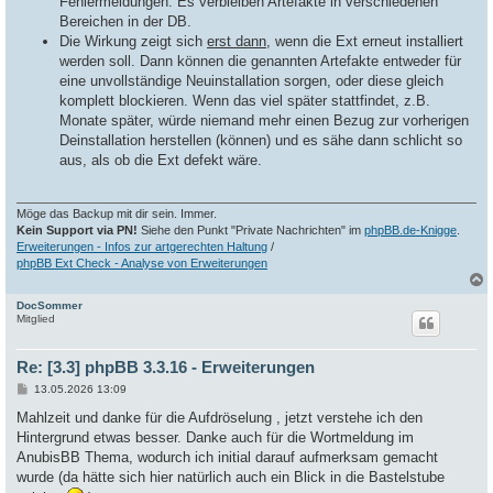
Fehlermeldungen: Es verbleiben Artefakte in verschiedenen
Bereichen in der DB.
Die Wirkung zeigt sich
erst dann
, wenn die Ext erneut installiert
werden soll. Dann können die genannten Artefakte entweder für
eine unvollständige Neuinstallation sorgen, oder diese gleich
komplett blockieren. Wenn das viel später stattfindet, z.B.
Monate später, würde niemand mehr einen Bezug zur vorherigen
Deinstallation herstellen (können) und es sähe dann schlicht so
aus, als ob die Ext defekt wäre.
Möge das Backup mit dir sein. Immer.
Kein Support via PN!
Siehe den Punkt "Private Nachrichten" im
phpBB.de-Knigge
.
Erweiterungen - Infos zur artgerechten Haltung
/
phpBB Ext Check - Analyse von Erweiterungen
DocSommer
c
Mitglied
Re: [3.3] phpBB 3.3.16 - Erweiterungen
B
13.05.2026 13:09
e
i
Mahlzeit und danke für die Aufdröselung , jetzt verstehe ich den
t
Hintergrund etwas besser. Danke auch für die Wortmeldung im
r
a
AnubisBB Thema, wodurch ich initial darauf aufmerksam gemacht
g
wurde (da hätte sich hier natürlich auch ein Blick in die Bastelstube