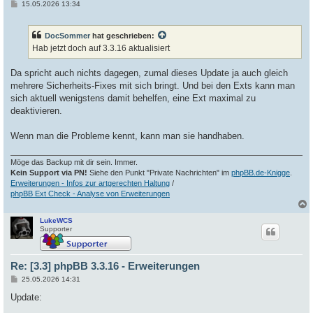
B
15.05.2026 13:34
e
i
t
DocSommer
hat geschrieben:
r
a
Hab jetzt doch auf 3.3.16 aktualisiert
g
Da spricht auch nichts dagegen, zumal dieses Update ja auch gleich
mehrere Sicherheits-Fixes mit sich bringt. Und bei den Exts kann man
sich aktuell wenigstens damit behelfen, eine Ext maximal zu
deaktivieren.
Wenn man die Probleme kennt, kann man sie handhaben.
Möge das Backup mit dir sein. Immer.
Kein Support via PN!
Siehe den Punkt "Private Nachrichten" im
phpBB.de-Knigge
.
Erweiterungen - Infos zur artgerechten Haltung
/
phpBB Ext Check - Analyse von Erweiterungen
LukeWCS
c
Supporter
Re: [3.3] phpBB 3.3.16 - Erweiterungen
B
25.05.2026 14:31
e
i
Update:
t
r