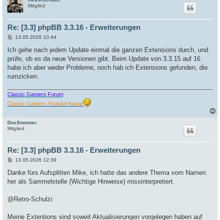
c
Mitglied
Re: [3.3] phpBB 3.3.16 - Erweiterungen
B
13.05.2026 10:44
e
i
Ich gehe nach jedem Update einmal die ganzen Extensions durch, und
t
prüfe, ob es da neue Versionen gibt. Beim Update von 3.3.15 auf 16
r
a
habe ich aber weder Probleme, noch hab ich Extensions gefunden, die
g
rumzicken.
Classic Gamers Forum
Classic Gamers Youtube-Kanal
DocSommer
c
Mitglied
Re: [3.3] phpBB 3.3.16 - Erweiterungen
B
13.05.2026 12:39
e
i
Danke fürs Aufsplitten Mike, ich hatte das andere Thema vom Namen
t
her als Sammelstelle (Wichtige Hinweise) missinterpretiert.
r
a
g
@Retro-Schulzi:
Meine Extentions sind soweit Aktualisierungen vorgelegen haben auf