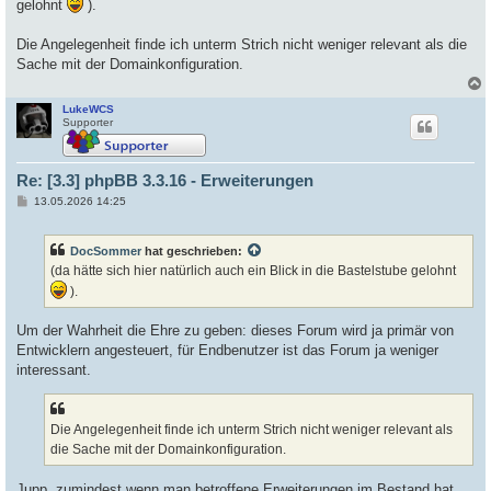
gelohnt
).
Die Angelegenheit finde ich unterm Strich nicht weniger relevant als die
Sache mit der Domainkonfiguration.
LukeWCS
c
Supporter
Re: [3.3] phpBB 3.3.16 - Erweiterungen
B
13.05.2026 14:25
e
i
t
DocSommer
hat geschrieben:
r
a
(da hätte sich hier natürlich auch ein Blick in die Bastelstube gelohnt
g
).
Um der Wahrheit die Ehre zu geben: dieses Forum wird ja primär von
Entwicklern angesteuert, für Endbenutzer ist das Forum ja weniger
interessant.
Die Angelegenheit finde ich unterm Strich nicht weniger relevant als
die Sache mit der Domainkonfiguration.
Jupp, zumindest wenn man betroffene Erweiterungen im Bestand hat,