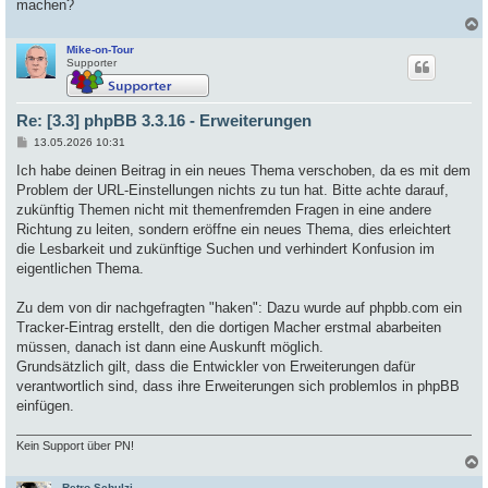
machen?
Mike-on-Tour
c
Supporter
Re: [3.3] phpBB 3.3.16 - Erweiterungen
B
13.05.2026 10:31
e
i
Ich habe deinen Beitrag in ein neues Thema verschoben, da es mit dem
t
Problem der URL-Einstellungen nichts zu tun hat. Bitte achte darauf,
r
a
zukünftig Themen nicht mit themenfremden Fragen in eine andere
g
Richtung zu leiten, sondern eröffne ein neues Thema, dies erleichtert
die Lesbarkeit und zukünftige Suchen und verhindert Konfusion im
eigentlichen Thema.
Zu dem von dir nachgefragten "haken": Dazu wurde auf phpbb.com ein
Tracker-Eintrag erstellt, den die dortigen Macher erstmal abarbeiten
müssen, danach ist dann eine Auskunft möglich.
Grundsätzlich gilt, dass die Entwickler von Erweiterungen dafür
verantwortlich sind, dass ihre Erweiterungen sich problemlos in phpBB
einfügen.
Kein Support über PN!
Retro-Schulzi