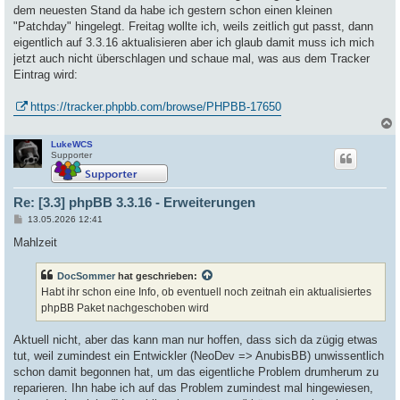
dem neuesten Stand da habe ich gestern schon einen kleinen
"Patchday" hingelegt. Freitag wollte ich, weils zeitlich gut passt, dann
eigentlich auf 3.3.16 aktualisieren aber ich glaub damit muss ich mich
jetzt auch nicht überschlagen und schaue mal, was aus dem Tracker
Eintrag wird:
https://tracker.phpbb.com/browse/PHPBB-17650
LukeWCS
c
Supporter
Re: [3.3] phpBB 3.3.16 - Erweiterungen
B
13.05.2026 12:41
e
i
Mahlzeit
t
r
a
DocSommer
hat geschrieben:
g
Habt ihr schon eine Info, ob eventuell noch zeitnah ein aktualisiertes
phpBB Paket nachgeschoben wird
Aktuell nicht, aber das kann man nur hoffen, dass sich da zügig etwas
tut, weil zumindest ein Entwickler (NeoDev => AnubisBB) unwissentlich
schon damit begonnen hat, um das eigentliche Problem drumherum zu
reparieren. Ihn habe ich auf das Problem zumindest mal hingewiesen,