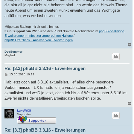
die aktuell ja gar nicht alle bekannt sind. Ich werde das Hinweis-Thema
heute Abend um einen zweiten Punkt erweitern und das Wichtigste
aufführen, was wir bisher wissen.
Möge das Backup mit dir sein. Immer.
Kein Support via PN!
Siehe den Punkt "Private Nachrichten" im
phpBB.de-Knigge
.
Erweiterungen - Infos zur artgerechten Haltung
/
phpBB Ext Check - Analyse von Erweiterungen
DocSommer
c
Mitglied
Re: [3.3] phpBB 3.3.16 - Erweiterungen
B
15.05.2026 10:11
e
i
Hab jetzt doch auf 3.3.16 aktualisiert, lief alles ohne besondere
t
Vorkommnisse - EXTs hatte ich ja vorab schon ausgemistet /
r
a
aktualisiert und weiß ja jetzt, dass ich bis auf Weiteres unter 3.3.16 im
g
Zweifel nichts deinstallieren/arbeitsdaten löschen sollte.
LukeWCS
c
Supporter
Re: [3.3] phpBB 3.3.16 - Erweiterungen