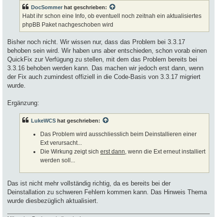
a
DocSommer
hat geschrieben:
g
Habt ihr schon eine Info, ob eventuell noch zeitnah ein aktualisiertes
phpBB Paket nachgeschoben wird
Bisher noch nicht. Wir wissen nur, dass das Problem bei 3.3.17
behoben sein wird. Wir haben uns aber entschieden, schon vorab einen
QuickFix zur Verfügung zu stellen, mit dem das Problem bereits bei
3.3.16 behoben werden kann. Das machen wir jedoch erst dann, wenn
der Fix auch zumindest offiziell in die Code-Basis von 3.3.17 migriert
wurde.
Ergänzung:
LukeWCS
hat geschrieben:
Das Problem wird ausschliesslich beim Deinstallieren einer
Ext verursacht...
Die Wirkung zeigt sich
erst dann
, wenn die Ext erneut installiert
werden soll...
Das ist nicht mehr vollständig richtig, da es bereits bei der
Deinstallation zu schweren Fehlern kommen kann. Das Hinweis Thema
wurde diesbezüglich aktualisiert.