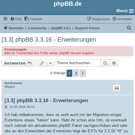
phpBB.de
Menü
FAQ
Pastebin
Registrieren
Anmelden
S
Startseite
Community
phpBB 3.3.x
Support-Forum
u
[3.3] phpBB 3.3.16 - Erweiterungen
c
Forumsregeln
h
Bitte im Thementitel den Präfix deiner phpBB-Version angeben
e
Suche
Erweiter
Antworten
1
2
Nächste
11 Beiträge
DocSommer
Mitglied
[3.3] phpBB 3.3.16 - Erweiterungen
B
13.05.2026 09:13
e
i
Ich hab mitbekommen, dass es wohl auch mit der Migration einiger
t
Extentions etwas "haken" kann. Habt ihr schon eine Info, ob eventuell
r
a
noch zeitnah ein aktualisiertes phpBB Paket nachgeschoben wird oder
g
obs an den Entwicklern der Extentions liegt die EXTs für 3.3.16 "fit" zu