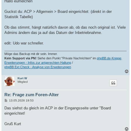
i
Hallo eumelchen
t
r
a
Guckst du: ACP > Allgemein > Board eingerichtet: (direkt in der
g
Statistik Tabelle)
Ob das stimmt, hängt natürlich davon ab, ob das noch original ist. Viele
Admins ändern das ja auf das Datum der Inbetriebnahme.
edit: Udo war schneller.
Möge das Backup mit dir sein. Immer.
Kein Support via PN!
Siehe den Punkt "Private Nachrichten" im
phpBB.de-Knigge
.
Erweiterungen - Infos zur artgerechten Haltung
/
phpBB Ext Check - Analyse von Erweiterungen
Kurt W
c
Mitglied
Re: Frage zum Foren-Alter
B
13.05.2026 19:53
e
i
Das siehst du gleich im ACP in der Eingangsseite unter "Board
t
eingerichtet!
r
a
g
Gruß Kurt