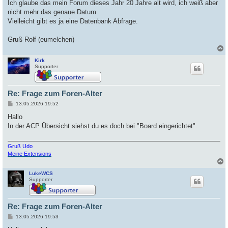
Ich glaube das mein Forum dieses Jahr 20 Jahre alt wird, ich weiß aber
nicht mehr das genaue Datum.
Vielleicht gibt es ja eine Datenbank Abfrage.
Gruß Rolf (eumelchen)
Kirk
c
Supporter
Re: Frage zum Foren-Alter
B
13.05.2026 19:52
e
i
Hallo
t
In der ACP Übersicht siehst du es doch bei "Board eingerichtet".
r
a
g
Gruß Udo
Meine Extensions
LukeWCS
c
Supporter
Re: Frage zum Foren-Alter
B
13.05.2026 19:53
e