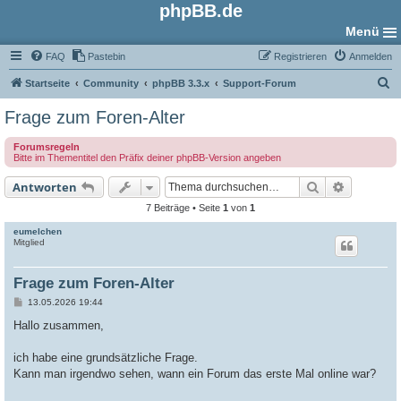
phpBB.de
Menü
FAQ
Pastebin
Registrieren
Anmelden
S
Startseite
Community
phpBB 3.3.x
Support-Forum
u
Frage zum Foren-Alter
c
Forumsregeln
h
Bitte im Thementitel den Präfix deiner phpBB-Version angeben
e
Suche
Erweiter
Antworten
7 Beiträge • Seite
1
von
1
eumelchen
Mitglied
Frage zum Foren-Alter
B
13.05.2026 19:44
e
i
Hallo zusammen,
t
r
a
ich habe eine grundsätzliche Frage.
g
Kann man irgendwo sehen, wann ein Forum das erste Mal online war?