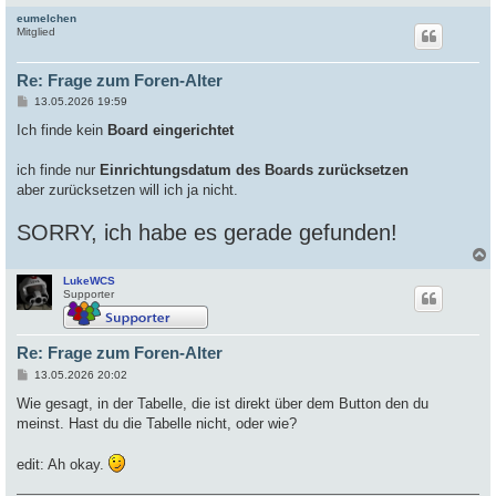
eumelchen
c
Mitglied
Re: Frage zum Foren-Alter
B
13.05.2026 19:59
e
i
Ich finde kein
Board eingerichtet
t
r
a
ich finde nur
Einrichtungsdatum des Boards zurücksetzen
g
aber zurücksetzen will ich ja nicht.
SORRY, ich habe es gerade gefunden!
LukeWCS
c
Supporter
Re: Frage zum Foren-Alter
B
13.05.2026 20:02
e
i
Wie gesagt, in der Tabelle, die ist direkt über dem Button den du
t
meinst. Hast du die Tabelle nicht, oder wie?
r
a
g
edit: Ah okay.