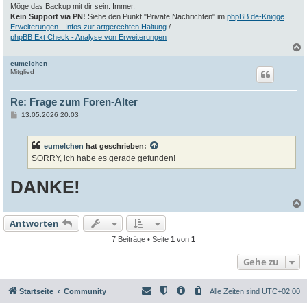
Möge das Backup mit dir sein. Immer.
Kein Support via PN!
Siehe den Punkt "Private Nachrichten" im
phpBB.de-Knigge
.
Erweiterungen - Infos zur artgerechten Haltung
/
phpBB Ext Check - Analyse von Erweiterungen
eumelchen
c
Mitglied
Re: Frage zum Foren-Alter
B
13.05.2026 20:03
e
i
t
eumelchen
hat geschrieben:
r
a
SORRY, ich habe es gerade gefunden!
g
DANKE!
Antworten
c
7 Beiträge • Seite
1
von
1
Gehe zu
Startseite
Community
Alle Zeiten sind
UTC+02:00