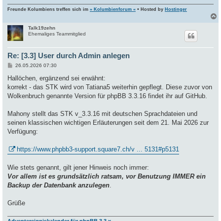
•
Freunde Kolumbiens treffen sich im
» Kolumbienforum «
Hosted by
Hostinger
Talk19zehn
c
Ehemaliges Teammitglied
Re: [3.3] User durch Admin anlegen
B
26.05.2026 07:30
e
i
Hallöchen, ergänzend sei erwähnt:
t
korrekt - das STK wird von Tatiana5 weiterhin gepflegt. Diese zuvor von
r
a
Wolkenbruch genannte Version für phpBB 3.3.16 findet ihr auf GitHub.
g
Mahony stellt das STK v_3.3.16 mit deutschen Sprachdateien und
seinen klassischen wichtigen Erläuterungen seit dem 21. Mai 2026 zur
Verfügung:
https://www.phpbb3-support.square7.ch/v ... 5131#p5131
Wie stets genannt, gilt jener Hinweis noch immer:
Vor allem ist es grundsätzlich ratsam, vor Benutzung IMMER ein
Backup der Datenbank anzulegen
.
Grüße