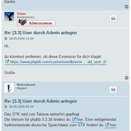
Danke
Crizzo
c
Administrator
Re: [3.3] User durch Admin anlegen
B
18.05.2026 11:54
e
i
Hi,
t
r
a
du könntest probieren, ob diese Extension für dich klappt:
g
https://www.phpbb.com/customise/db/exte ... dd_user_2/
Grüße
Wolkenbruch
c
Mitglied
Re: [3.3] User durch Admin anlegen
B
26.05.2026 02:10
e
i
Das STK wird von Tatiana weiterhin gepflegt.
t
Die Version für phpbb 3.3.16 findest du
hier
. Eine weitgehendst
r
a
funktionierende deutsche Sprachdatei zum STK findest du
hier
.
g