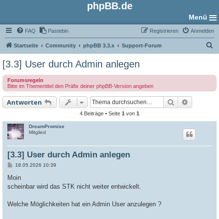
phpBB.de
Menü
FAQ
Pastebin
Registrieren
Anmelden
S
Startseite
Community
phpBB 3.3.x
Support-Forum
u
[3.3] User durch Admin anlegen
c
Forumsregeln
h
Bitte im Thementitel den Präfix deiner phpBB-Version angeben
e
Suche
Erweiter
Antworten
4 Beiträge • Seite
1
von
1
DreamPromise
Mitglied
[3.3] User durch Admin anlegen
B
18.05.2026 10:39
e
i
Moin
t
scheinbar wird das STK nicht weiter entwickelt.
r
a
g
Welche Möglichkeiten hat ein Admin User anzulegen ?