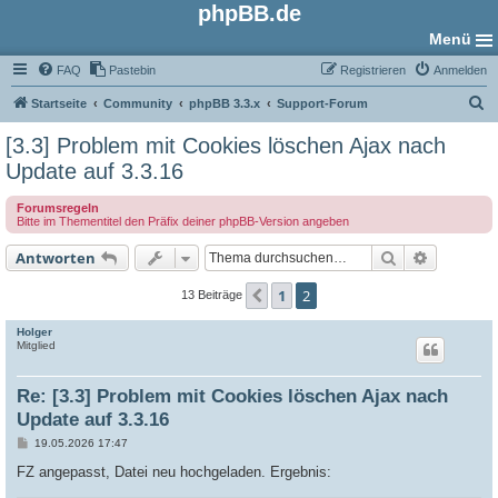
phpBB.de
Menü
FAQ
Pastebin
Registrieren
Anmelden
S
Startseite
Community
phpBB 3.3.x
Support-Forum
u
[3.3] Problem mit Cookies löschen Ajax nach
c
Update auf 3.3.16
h
Forumsregeln
e
Bitte im Thementitel den Präfix deiner phpBB-Version angeben
Suche
Erweiter
Antworten
1
2
Vorherige
13 Beiträge
Holger
Mitglied
Re: [3.3] Problem mit Cookies löschen Ajax nach
Update auf 3.3.16
B
19.05.2026 17:47
e
i
FZ angepasst, Datei neu hochgeladen. Ergebnis:
t
r