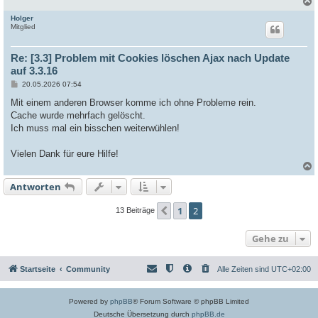
Holger
c
Mitglied
Re: [3.3] Problem mit Cookies löschen Ajax nach Update
auf 3.3.16
B
20.05.2026 07:54
e
i
Mit einem anderen Browser komme ich ohne Probleme rein.
t
Cache wurde mehrfach gelöscht.
r
a
Ich muss mal ein bisschen weiterwühlen!
g
Vielen Dank für eure Hilfe!
Antworten
c
1
2
Vorherige
13 Beiträge
Gehe zu
Startseite
Community
Alle Zeiten sind
UTC+02:00
Powered by
phpBB
® Forum Software © phpBB Limited
Deutsche Übersetzung durch
phpBB.de