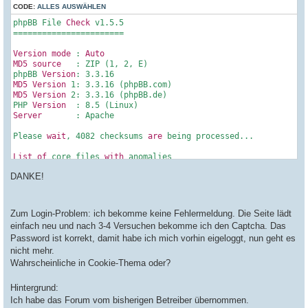
CODE:
a
ALLES AUSWÄHLEN
g
phpBB File 
Check
 v1
.5
.5
=======================

Version
mode
 : 
Auto
MD5
source
   : ZIP (
1
, 
2
, E)

phpBB 
Version
: 
3.3
.16
MD5
Version
1
: 
3.3
.16
MD5
Version
2
: 
3.3
.16
 (phpBB.de)

PHP 
Version
  : 
8.5
Server
       : Apache

Please 
wait
, 
4082
 checksums 
are
 being processed...

List
of
 core files 
with
---------------------------------
DANKE!
no
 issues 
found
---------------------------------
List
of
Zum Login-Problem: ich bekomme keine Fehlermeldung. Die Seite lädt
-------------------------------------------------------
einfach neu und nach 3-4 Versuchen bekomme ich den Captcha. Das
{
0
:
0
} ! 
TEMPORARY
: [
store
/io_lock.lock] (
size
: 
2
bytes
Password ist korrekt, damit habe ich mich vorhin eigeloggt, nun geht es
-------------------------------------------------------
nicht mehr.
Finished!

Wahrscheinliche in Cookie-Thema oder?
Hintergrund:
----------------------
Ich habe das Forum vom bisherigen Betreiber übernommen.
Checked files   : 
3821