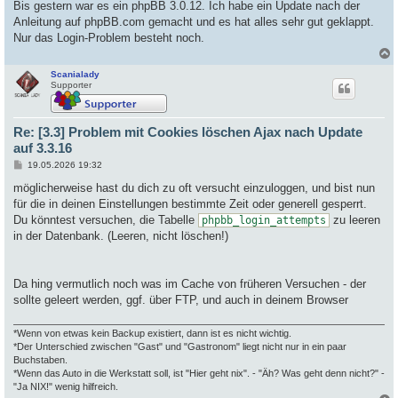
Missing
 files   :    
0
Bis gestern war es ein phpBB 3.0.12. Ich habe ein Update nach der
Different files :    
0
Anleitung auf phpBB.com gemacht und es hat alles sehr gut geklappt.
Unexpected files:    
1
Nur das Login-Problem besteht noch.
-------------------------------------------------------------
Scanialady
c
Run 
time
          : 
1.888
 seconds (Core-
check
: 
1.803
, Unexpec
Supporter
Max
 execution 
time
: 
300
Memory
 peak 
usage
 : 
4
,
955
,
888
bytes
Memory
limit
      : 
8589934592
Re: [3.3] Problem mit Cookies löschen Ajax nach Update
Services          : ZipArchive:
1
, cURL:
1
, Sockets:
1
, allow_ur
auf 3.3.16
Timestamp
         : 
1779205406
B
19.05.2026 19:32
e
i
möglicherweise hast du dich zu oft versucht einzuloggen, und bist nun
t
für die in deinen Einstellungen bestimmte Zeit oder generell gesperrt.
r
a
Du könntest versuchen, die Tabelle
zu leeren
phpbb_login_attempts
g
in der Datenbank. (Leeren, nicht löschen!)
Da hing vermutlich noch was im Cache von früheren Versuchen - der
sollte geleert werden, ggf. über FTP, und auch in deinem Browser
*Wenn von etwas kein Backup existiert, dann ist es nicht wichtig.
*Der Unterschied zwischen "Gast" und "Gastronom" liegt nicht nur in ein paar
Buchstaben.
*Wenn das Auto in die Werkstatt soll, ist "Hier geht nix". - "Äh? Was geht denn nicht?" -
"Ja NIX!" wenig hilfreich.