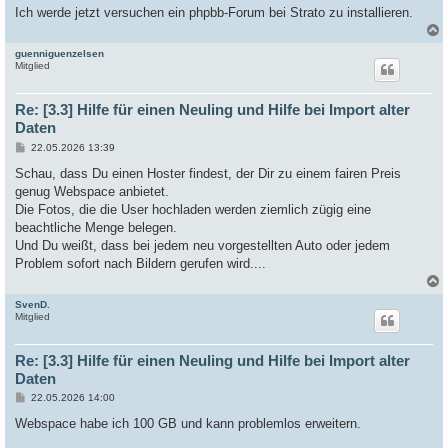
a
Ich werde jetzt versuchen ein phpbb-Forum bei Strato zu installieren.
g
guenniguenzelsen
c
Mitglied
Re: [3.3] Hilfe für einen Neuling und Hilfe bei Import alter
Daten
B
22.05.2026 13:39
e
i
Schau, dass Du einen Hoster findest, der Dir zu einem fairen Preis
t
genug Webspace anbietet.
r
a
Die Fotos, die die User hochladen werden ziemlich zügig eine
g
beachtliche Menge belegen.
Und Du weißt, dass bei jedem neu vorgestellten Auto oder jedem
Problem sofort nach Bildern gerufen wird....
SvenD.
c
Mitglied
Re: [3.3] Hilfe für einen Neuling und Hilfe bei Import alter
Daten
B
22.05.2026 14:00
e
i
Webspace habe ich 100 GB und kann problemlos erweitern.
t
r