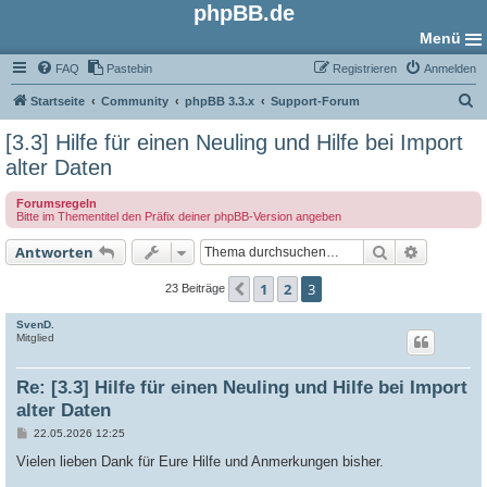
phpBB.de
Menü
FAQ
Pastebin
Registrieren
Anmelden
S
Startseite
Community
phpBB 3.3.x
Support-Forum
u
[3.3] Hilfe für einen Neuling und Hilfe bei Import
c
alter Daten
h
Forumsregeln
e
Bitte im Thementitel den Präfix deiner phpBB-Version angeben
Suche
Erweiter
Antworten
1
2
3
Vorherige
23 Beiträge
SvenD.
Mitglied
Re: [3.3] Hilfe für einen Neuling und Hilfe bei Import
alter Daten
B
22.05.2026 12:25
e
i
Vielen lieben Dank für Eure Hilfe und Anmerkungen bisher.
t
r