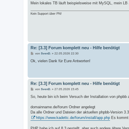
g
Mein lokales TB läuft beispielsweise mit MySQL, mein LB 
Kein Support über PN!
Re: [3.3] Forum komplett neu - Hilfe benötigt
B
von
SvenD.
»
22.05.2026 22:30
e
i
Ok, vielen Dank für Eure Antworten!
t
r
a
g
Re: [3.3] Forum komplett neu - Hilfe benötigt
B
von
SvenD.
»
27.05.2026 15:45
e
i
So, heute bin ich beim Versuch der Installation von phpbb
t
r
a
domainname.de/forum Ordner angelegt
g
Da alle Ordner und Dateien der aktuellen phpbb-Version 3
https://www.kadettc.de/forum/install/app.php
Es kommt da
PHP habe ich auf 8.3 gestellt, aber auch andere ältere Ve