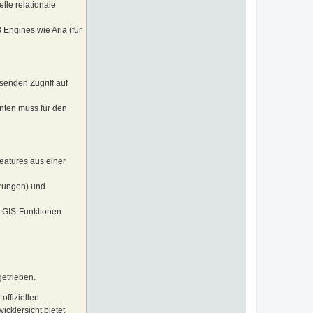
n
lle relationale
c
h
r
Engines wie Aria (für
i
s
1
2
7
8
senden Zugriff auf
ten muss für den
Features aus einer
erungen) und
. GIS-Funktionen
etrieben.
offiziellen
icklersicht bietet