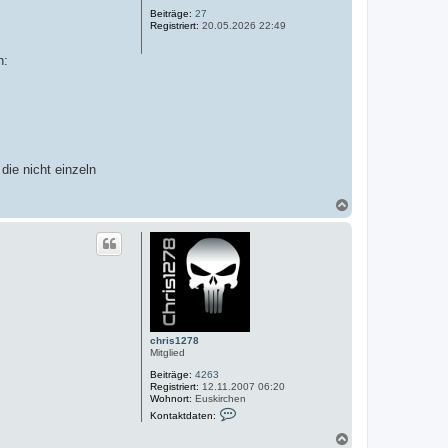
o
Beiträge:
27
b
Registriert:
20.05.2026 22:49
e
n
n:
die nicht einzeln
N
a
c
h
o
b
e
n
chris1278
Mitglied
Beiträge:
4263
Registriert:
12.11.2007 06:20
Wohnort:
Euskirchen
K
Kontaktdaten:
o
n
N
t