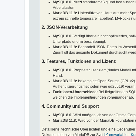
MySQL 8.0:
Nutzt standardmäßig und fast ausschlie
Arbeitslasten.
MariaDB 11.8:
Unterstützt von Haus aus mehr Spe
extrem schnelle temporäre Tabellen), MyRocks (f
2. JSON-Verarbeitung
MySQL 8.0:
Verfügt über ein hochoptimiertes, nat
Unterpfade enorm beschleunigt.
MariaDB 11.8:
Behandelt JSON-Daten im Wesentl
Zugriff oft das gesamte Dokument durchsucht wer
3. Features, Funktionen und Lizenz
MySQL 8.0:
Proprietär lizenziert (duales Modell 
Hand.
MariaDB 11.8:
Ist komplett Open-Source (GPL v2).
Authentifizierungsmethoden (wie ed25519) voran.
Funktionen-Unterschiede:
Bei tiefgreifenden SQ
weichen die Implementierungen voneinander ab.
4. Community und Support
MySQL 8.0:
Wird maßgeblich von der Oracle Corpora
MariaDB 11.8:
Wird von der MariaDB Foundation 
Detaillierte, technische Übersichten und eine Gegenüberst
Dokumentation von MariaDB zur Syst
emvariablen-Kom