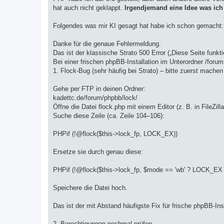
hat auch nicht geklappt.
Irgendjemand eine Idee was ich
Folgendes was mir KI gesagt hat habe ich schon gemacht:
Danke für die genaue Fehlermeldung.
Das ist der klassische Strato 500 Error („Diese Seite funkt
Bei einer frischen phpBB-Installation im Unterordner /foru
1. Flock-Bug (sehr häufig bei Strato) – bitte zuerst machen
Gehe per FTP in deinen Ordner:
kadettc.de/forum/phpbb/lock/
Öffne die Datei flock.php mit einem Editor (z. B. in FileZil
Suche diese Zeile (ca. Zeile 104–106):
PHPif (!@flock($this->lock_fp, LOCK_EX))
Ersetze sie durch genau diese:
PHPif (!@flock($this->lock_fp, $mode == 'wb' ? LOCK_E
Speichere die Datei hoch.
Das ist der mit Abstand häufigste Fix für frische phpBB-Inst
2. Berechtigungen nochmal prüfen