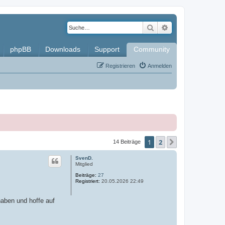
Suche
Erweiterte Such
phpBB
Downloads
Support
Community
Registrieren
Anmelden
1
2
Nächste
14 Beiträge
SvenD.
Mitglied
Beiträge:
27
Registriert:
20.05.2026 22:49
haben und hoffe auf