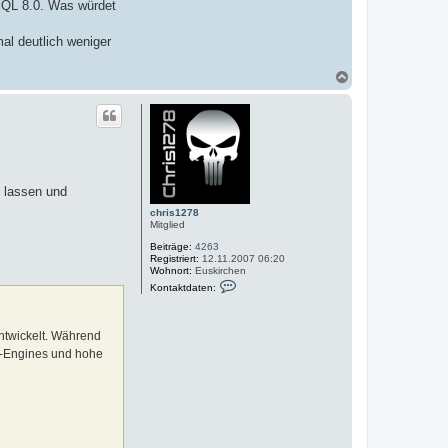
ySQL 8.0. Was würdet
al deutlich weniger
N
a
c
h
o
b
e
n
n lassen und
chris1278
Mitglied
Beiträge:
4263
Registriert:
12.11.2007 06:20
Wohnort:
Euskirchen
K
Kontaktdaten:
o
n
t
a
ntwickelt. Während
k
er-Engines und hohe
t
d
a
t
e
n
v
o