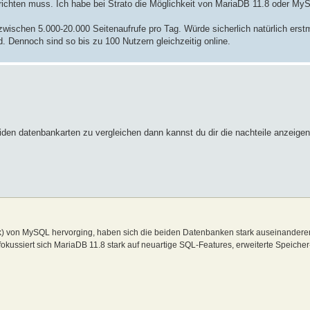
inrichten muss. Ich habe bei Strato die Möglichkeit von MariaDB 11.8 oder M
zwischen 5.000-20.000 Seitenaufrufe pro Tag. Würde sicherlich natürlich erstm
rd. Dennoch sind so bis zu 100 Nutzern gleichzeitig online.
eiden datenbankarten zu vergleichen dann kannst du dir die nachteile anzeige
k) von MySQL hervorging, haben sich die beiden Datenbanken stark auseinandere
fokussiert sich MariaDB 11.8 stark auf neuartige SQL-Features, erweiterte Speich