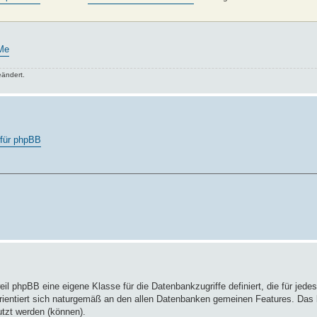
jMe
ändert.
für phpBB
eil phpBB eine eigene Klasse für die Datenbankzugriffe definiert, die für je
le orientiert sich naturgemäß an den allen Datenbanken gemeinen Features. Das
tzt werden (können).