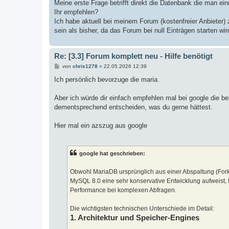
Meine erste Frage betrifft direkt die Datenbank die man e
Ihr empfehlen?
Ich habe aktuell bei meinem Forum (kostenfreier Anbieter) 
sein als bisher, da das Forum bei null Einträgen starten wi
Re: [3.3] Forum komplett neu - Hilfe benötigt
B
von
chris1278
»
22.05.2026 12:39
e
i
Ich persönlich bevorzuge die maria.
t
r
a
Aber ich würde dir einfach empfehlen mal bei google die b
g
dementsprechend entscheiden, was du gerne hättest.
Hier mal ein azszug aus google
google hat geschrieben:
Obwohl MariaDB ursprünglich aus einer Abspaltung (For
MySQL 8.0 eine sehr konservative Entwicklung aufweist, 
Performance bei komplexen Abfragen.
Die wichtigsten technischen Unterschiede im Detail:
1. Architektur und Speicher-Engines