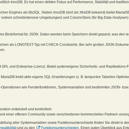
ßlich InnoDB. Es hat einen strikten Fokus auf Performance, Stabilität und traditione
icher-Engines als MySQL. Neben InnoDB (dort als XtraDB bekannt) bietet MariaDB 
ür extrem schreibintensive Umgebungen) und ColumnStore (für Big-Data-Analysen)
ives Binärformat für JSON. Daten werden beim Speichern direkt geparst, was den le
ichen als LONGTEXT-Typ mit CHECK-Constraints. Bei sehr großen JSON-Dokumen
den.
mit GPL und Enterprise-Lizenz). Bietet systemeigene Sicherheits- und Replikations-
 MariaDB treibt aktiv eigene SQL-Erweiterungen (z. B. temporäre Tabellen-Optimi
L-Operationen wie Fensterfunktionen, Systemvariablen und bestimmten JSON- bzw
tion entwickelt und kontrolliert.
und einer offenen Community sowie verschiedenen kommerziellen Partnern vorang
ellung aller Systemvariablen sowie Funktionsunterschiede finden Sie direkt in der 
patibilität
und zu den
Funktionsunterschieden
. Einen guten Überblick aus Entw