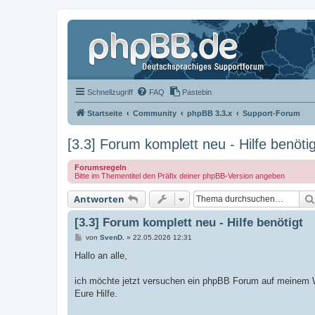
Schnellzugriff
FAQ
Pastebin
Startseite
Community
phpBB 3.3.x
Support-Forum
[3.3] Forum komplett neu - Hilfe benötig
Forumsregeln
Bitte im Thementitel den Präfix deiner phpBB-Version angeben
Antworten
[3.3] Forum komplett neu - Hilfe benötigt
B
von
SvenD.
»
22.05.2026 12:31
e
i
Hallo an alle,
t
r
a
ich möchte jetzt versuchen ein phpBB Forum auf meinem We
g
Eure Hilfe.