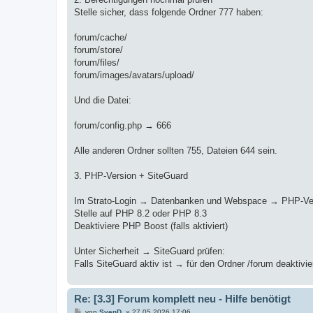
Stelle sicher, dass folgende Ordner 777 haben:
forum/cache/
forum/store/
forum/files/
forum/images/avatars/upload/
Und die Datei:
forum/config.php → 666
Alle anderen Ordner sollten 755, Dateien 644 sein.
3. PHP-Version + SiteGuard
Im Strato-Login → Datenbanken und Webspace → PHP-Vers
Stelle auf PHP 8.2 oder PHP 8.3
Deaktiviere PHP Boost (falls aktiviert)
Unter Sicherheit → SiteGuard prüfen:
Falls SiteGuard aktiv ist → für den Ordner /forum deaktiv
Re: [3.3] Forum komplett neu - Hilfe benötigt
B
von
SvenD.
»
27.05.2026 17:06