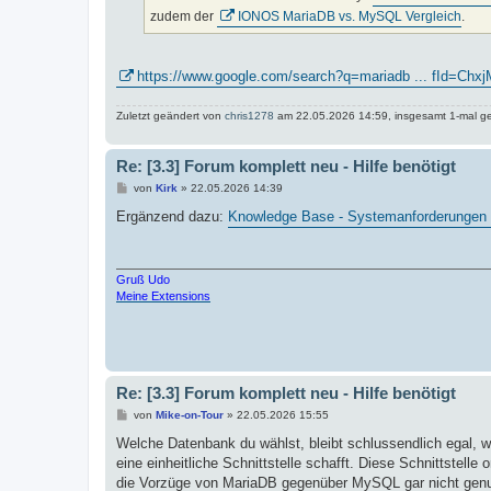
zudem der
IONOS MariaDB vs. MySQL Vergleich
.
https://www.google.com/search?q=mariadb ... fId=Chx
Zuletzt geändert von
chris1278
am 22.05.2026 14:59, insgesamt 1-mal ge
Re: [3.3] Forum komplett neu - Hilfe benötigt
B
von
Kirk
»
22.05.2026 14:39
e
i
Ergänzend dazu:
Knowledge Base - Systemanforderungen 
t
r
a
g
Gruß Udo
Meine Extensions
Re: [3.3] Forum komplett neu - Hilfe benötigt
B
von
Mike-on-Tour
»
22.05.2026 15:55
e
i
Welche Datenbank du wählst, bleibt schlussendlich egal, w
t
eine einheitliche Schnittstelle schafft. Diese Schnittstel
r
a
die Vorzüge von MariaDB gegenüber MySQL gar nicht genu