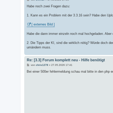
e
i
Habe noch zwei Fragen dazu:
t
r
a
1. Kann es ein Problem mit der 3.3.16 sein? Habe den Upl
g
[ externes Bild ]
Habe die dann immer einzeln noch mal hochgeladen. Aber 
2. Die Tipps der KI, sind die wirklich nötig? Würde doch de
umändern muss.
Re: [3.3] Forum komplett neu - Hilfe benötigt
B
von
chris1278
»
27.05.2026 17:41
e
i
Bei einer 500er fehlermeldung schau mal bitte in den php e
t
r
a
g