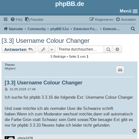
phpBB.de
Menü
FAQ
Pastebin
Registrieren
Anmelden
S
Startseite
Community
phpBB 3.3.x
Extension-Foren
Extension Suche/Anfrage
u
[3.3] Username Colour Changer
c
Suche
Erweiter
Antworten
h
5 Beiträge • Seite
1
von
1
e
Titanic
Mitglied
[3.3] Username Colour Changer
B
22.05.2026 17:48
e
i
Ich suche für phpbb 3.3.16 die folgende Ext: Username Colour Changer
t
r
a
Und zwar möchte ich als normaler User die Schwarze schrift
g
haben.Wenn ich zum Moderator wechsel möchte,dann soll automatisch
die Farbe Grün statt Schwarz sein.Geht sowas?Die besagte Ext gibt es
nur für phpbb 3.3.10.Neures habe ich leider nicht gefunden.
chris1278