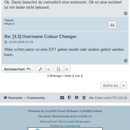
i
Ok. Davür brauchst du vermutlich eine extension. Ob so eine existiert
t
ist mir leider nicht bekannt.
r
a
g
Titanic
c
Mitglied
Re: [3.3] Username Colour Changer
B
24.05.2026 21:22
e
i
Wäre schön,wenn so eine EXT geben würde oder anders gelöst werden
t
kann.
r
a
g
Antworten
c
5 Beiträge • Seite
1
von
1
Gehe zu
Startseite
Community
Alle Zeiten sind
UTC+02:00
Powered by
phpBB
® Forum Software © phpBB Limited
Deutsche Übersetzung durch
phpBB.de
Datenschutz
|
Nutzungsbedingungen
hosted by Linevast.de