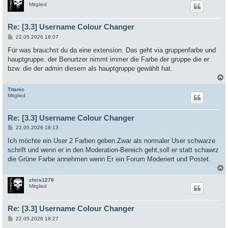
c
Mitglied
Re: [3.3] Username Colour Changer
B
22.05.2026 18:07
e
i
Für was brauchst du da eine extension. Das geht via gruppenfarbe und
t
hauptgruppe. der Benurtzer nimmt immer die Farbe der gruppe die er
r
a
bzw. die der admin diesem als hauptgruppe gewählt hat.
g
Titanic
c
Mitglied
Re: [3.3] Username Colour Changer
B
22.05.2026 18:13
e
i
Ich möchte ein User 2 Farben geben.Zwar als normaler User schwarze
t
schrift und wenn er in den Moderation-Bereich geht,soll er statt schawrz
r
a
die Grüne Farbe annehmen wenn Er ein Forum Moderiert und Postet.
g
chris1278
c
Mitglied
Re: [3.3] Username Colour Changer
B
22.05.2026 18:27
e