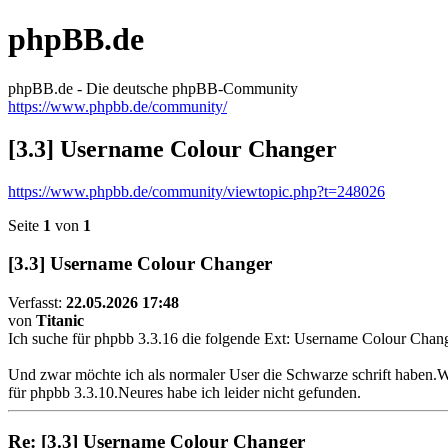
phpBB.de
phpBB.de - Die deutsche phpBB-Community
https://www.phpbb.de/community/
[3.3] Username Colour Changer
https://www.phpbb.de/community/viewtopic.php?t=248026
Seite
1
von
1
[3.3] Username Colour Changer
Verfasst:
22.05.2026 17:48
von
Titanic
Ich suche für phpbb 3.3.16 die folgende Ext: Username Colour Chan
Und zwar möchte ich als normaler User die Schwarze schrift haben.W
für phpbb 3.3.10.Neures habe ich leider nicht gefunden.
Re: [3.3] Username Colour Changer