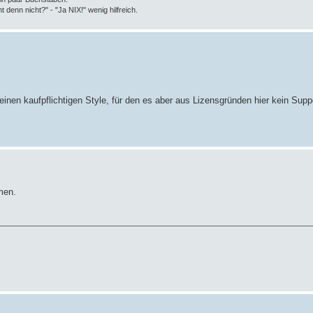
t denn nicht?" - "Ja NIX!" wenig hilfreich.
 einen kaufpflichtigen Style, für den es aber aus Lizensgründen hier kein Suppo
men.