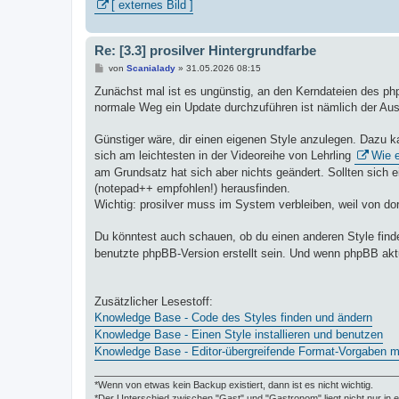
[ externes Bild ]
Re: [3.3] prosilver Hintergrundfarbe
B
von
Scanialady
»
31.05.2026 08:15
e
i
Zunächst mal ist es ungünstig, an den Kerndateien des p
t
normale Weg ein Update durchzuführen ist nämlich der Aus
r
a
g
Günstiger wäre, dir einen eigenen Style anzulegen. Dazu k
sich am leichtesten in der Videoreihe von Lehrling
Wie e
am Grundsatz hat sich aber nichts geändert. Sollten sich 
(notepad++ empfohlen!) herausfinden.
Wichtig: prosilver muss im System verbleiben, weil von dor
Du könntest auch schauen, ob du einen anderen Style findest
benutzte phpBB-Version erstellt sein. Und wenn phpBB aktua
Zusätzlicher Lesestoff:
Knowledge Base - Code des Styles finden und ändern
Knowledge Base - Einen Style installieren und benutzen
Knowledge Base - Editor-übergreifende Format-Vorgaben mi
*Wenn von etwas kein Backup existiert, dann ist es nicht wichtig.
*Der Unterschied zwischen "Gast" und "Gastronom" liegt nicht nur in 