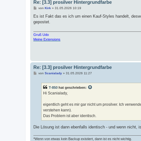
Re: [3.3] prosilver Hintergrundfarbe
B
von
Kirk
»
31.05.2026 10:19
e
i
Es ist Fakt das es ich um einen Kauf-Styles handelt, desw
t
gepostet.
r
a
g
Gruß Udo
Meine Extensions
Re: [3.3] prosilver Hintergrundfarbe
B
von
Scanialady
»
31.05.2026 11:27
e
i
t
T-850
hat geschrieben:
r
a
Hi Scanialady,
g
eigentlich geht es mir gar nicht um prosilver. Ich verwend
verstehen kann).
Das Problem ist aber identisch.
Die Lösung ist dann ebenfalls identisch - und wenn nicht, 
*Wenn von etwas kein Backup existiert, dann ist es nicht wichtig.