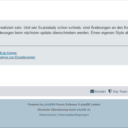
 realisiert sein. Und wie Scanialady schon schrieb, sind Änderungen an den K
nderungen beim nächsten update überschrieben werden. Einen eigenen Style ab
B.de-Knigge
.
nalyse von Erweiterungen
Kontakt
Das Team
Powered by
phpBB
® Forum Software © phpBB Limited
Deutsche Übersetzung durch
phpBB.de
Datenschutz
|
Nutzungsbedingungen