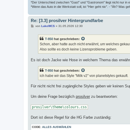
*Der Unterschied zwischen "Gast" und "Gastronom" liegt nicht nur in 
*Wenn das Auto in die Werkstatt soll, ist "Hier geht nix". - "Äh? Was geh
Re: [3.3] prosilver Hintergrundfarbe
B
von
LukeWCS
»
31.05.2026 12:30
e
i
t
T-850
hat geschrieben:
r
a
Schon, aber hatte auch nicht erwähnt, um welches gekaufte
g
Also sollte es doch keine Lizensprobleme geben.
Es ist doch Jacke wie Hose in welchem Thema das erwäh
T-850
hat geschrieben:
ich habe wir das Style "Milk v2" von planetstyles gekauft.
Für nicht nicht frei zugängliche Styles geben wir keinen S
Um deine Frage bezüglich
prosilver
zu beantworten:
prosilver\theme\colours.css
Dort ist diese Regel für die HG Farbe zuständig:
CODE:
ALLES AUSWÄHLEN