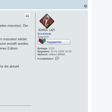
N
a
c
h
o
b
holen müsstest. Der
e
n
Scanialady
Supporter
rn müsstest erklärt
sion erstellt worden,
ines Editors
Beiträge:
2102
Registriert:
23.02.2009 16:29
Wohnort:
Velbert (NRW)
K
Kontaktdaten:
o
n
ür die aktuell
t
a
k
t
d
a
t
e
n
v
o
n
S
c
a
n