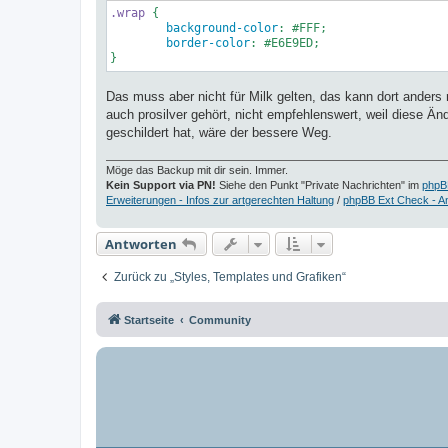
.wrap
 {

background-color
: 
#FFF
;

border-color
: 
#E6E9ED
;

Das muss aber nicht für Milk gelten, das kann dort anders
auch prosilver gehört, nicht empfehlenswert, weil diese Ä
geschildert hat, wäre der bessere Weg.
Möge das Backup mit dir sein. Immer.
Kein Support via PN!
Siehe den Punkt "Private Nachrichten" im
phpB
Erweiterungen - Infos zur artgerechten Haltung
/
phpBB Ext Check - A
Antworten
Zurück zu „Styles, Templates und Grafiken“
Startseite
Community