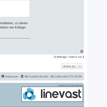
erndateien, zu denen
leiten wie Kollegin
N
a
10 Beiträge • Seite
1
von
1
c
h
o
Gehe zu
b
e
n
Impressum
Alle Cookies löschen
Alle Zeiten sind
UTC+02:00
hosted by Linevast.de