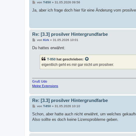
B
von
T-850
»
31.05.2026 09:56
e
i
Ja, aber ich frage doch hier für eine Änderung vom prosilv
t
r
a
g
Re: [3.3] prosilver Hintergrundfarbe
B
von
Kirk
»
31.05.2026 10:01
e
i
Du hattes erwähnt:
t
r
a
T-850
hat geschrieben:
g
eigentlich geht es mir gar nicht um prosilver.
Gruß Udo
Meine Extensions
Re: [3.3] prosilver Hintergrundfarbe
B
von
T-850
»
31.05.2026 10:10
e
i
Schon, aber hatte auch nicht erwähnt, um welches gekaufte 
t
Also sollte es doch keine Lizensprobleme geben.
r
a
g