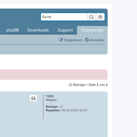
Suche
Erweiterte Such
phpBB
Downloads
Support
Community
Registrieren
Anmelden
10 Beiträge • Seite
1
von
1
T-850
Mitglied
Beiträge:
17
Registriert:
09.05.2026 15:37