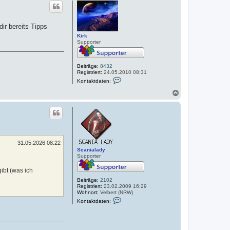
c
i
h
r
k
o
b
ir bereits Tipps
e
Kirk
n
Supporter
Beiträge:
8432
Registriert:
24.05.2010 08:31
K
Kontaktdaten:
o
n
N
t
a
a
c
k
h
t
o
d
a
b
t
e
e
n
31.05.2026 08:22
n
Scanialady
v
Supporter
o
n
ibt (was ich
K
i
Beiträge:
2102
r
Registriert:
23.02.2009 16:29
k
Wohnort:
Velbert (NRW)
K
Kontaktdaten:
o
n
t
a
k