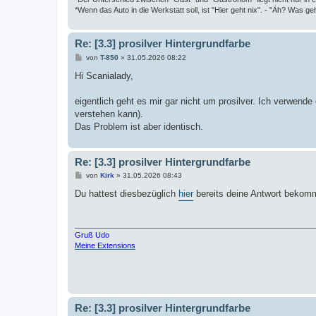
*Wenn das Auto in die Werkstatt soll, ist "Hier geht nix". - "Äh? Was geh
Re: [3.3] prosilver Hintergrundfarbe
B
von
T-850
»
31.05.2026 08:22
e
i
Hi Scanialady,
t
r
a
eigentlich geht es mir gar nicht um prosilver. Ich verwende
g
verstehen kann).
Das Problem ist aber identisch.
Re: [3.3] prosilver Hintergrundfarbe
B
von
Kirk
»
31.05.2026 08:43
e
i
Du hattest diesbezüglich
hier
bereits deine Antwort bekom
t
r
a
g
Gruß Udo
Meine Extensions
Re: [3.3] prosilver Hintergrundfarbe