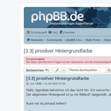
Schnellzugriff
FAQ
Pastebin
Startseite
Community
phpBB 3.3.x
Style-Foren
Styl
[3.3] prosilver Hintergrundfarbe
Forumsregeln
Bei Style spezifischen Fragen ist der Stylename und die Downloadquel
Antworten
[3.3] prosilver Hintergrundfarbe
B
von
T-850
»
31.05.2026 07:59
e
i
Hallo, irgendwie bekomme ich das nicht hin. Ich versuche di
t
Der allgemeine Hintergrund ist ja mit #dfdcd7 dargestellt, a
r
a
g
Kann mir da jemand helfen?