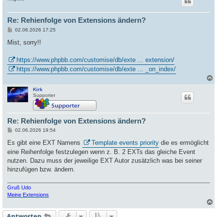
Re: Rehienfolge von Extensions ändern?
B
02.06.2026 17:25
e
i
Mist, sorry!!
t
r
a
https://www.phpbb.com/customise/db/exte ... extension/
g
https://www.phpbb.com/customise/db/exte ... _on_index/
Kirk
c
Supporter
Re: Rehienfolge von Extensions ändern?
B
02.06.2026 19:54
e
i
Es gibt eine EXT Namens
Template events priority
die es ermöglicht
t
eine Reihenfolge festzulegen wenn z. B. 2 EXTs das gleiche Event
r
a
nutzen. Dazu muss der jeweilige EXT Autor zusätzlich was bei seiner
g
hinzufügen bzw. ändern.
Gruß Udo
Meine Extensions
Antworten
c