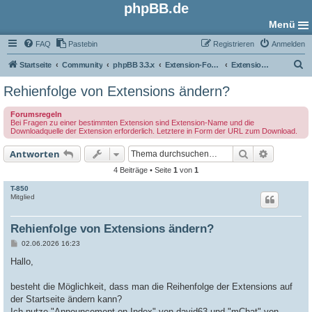
phpBB.de
Menü
FAQ
Pastebin
Registrieren
Anmelden
S
Startseite
Community
phpBB 3.3.x
Extension-Foren
Extension Support
u
Rehienfolge von Extensions ändern?
c
Forumsregeln
h
Bei Fragen zu einer bestimmten Extension sind Extension-Name und die
Downloadquelle der Extension erforderlich. Letztere in Form der URL zum Download.
e
Suche
Erweiter
Antworten
4 Beiträge • Seite
1
von
1
T-850
Mitglied
Rehienfolge von Extensions ändern?
B
02.06.2026 16:23
e
i
Hallo,
t
r
a
besteht die Möglichkeit, dass man die Reihenfolge der Extensions auf
g
der Startseite ändern kann?
Ich nutze "Announcement on Index" von david63 und "mChat" von