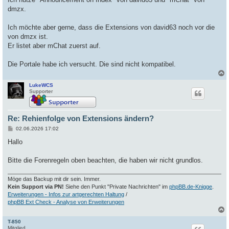
dmzx.
Ich möchte aber gerne, dass die Extensions von david63 noch vor die
von dmzx ist.
Er listet aber mChat zuerst auf.
Die Portale habe ich versucht. Die sind nicht kompatibel.
LukeWCS
c
Supporter
Re: Rehienfolge von Extensions ändern?
B
02.06.2026 17:02
e
i
Hallo
t
r
a
Bitte die Forenregeln oben beachten, die haben wir nicht grundlos.
g
Möge das Backup mit dir sein. Immer.
Kein Support via PN!
Siehe den Punkt "Private Nachrichten" im
phpBB.de-Knigge
.
Erweiterungen - Infos zur artgerechten Haltung
/
phpBB Ext Check - Analyse von Erweiterungen
T-850
c
Mitglied