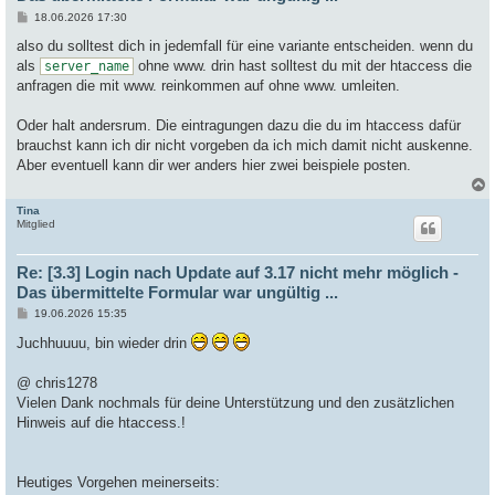
B
18.06.2026 17:30
e
i
also du solltest dich in jedemfall für eine variante entscheiden. wenn du
t
als
ohne www. drin hast solltest du mit der htaccess die
server_name
r
a
anfragen die mit www. reinkommen auf ohne www. umleiten.
g
Oder halt andersrum. Die eintragungen dazu die du im htaccess dafür
brauchst kann ich dir nicht vorgeben da ich mich damit nicht auskenne.
Aber eventuell kann dir wer anders hier zwei beispiele posten.
Tina
c
Mitglied
Re: [3.3] Login nach Update auf 3.17 nicht mehr möglich -
Das übermittelte Formular war ungültig ...
B
19.06.2026 15:35
e
i
Juchhuuuu, bin wieder drin
t
r
a
@ chris1278
g
Vielen Dank nochmals für deine Unterstützung und den zusätzlichen
Hinweis auf die htaccess.!
Heutiges Vorgehen meinerseits: