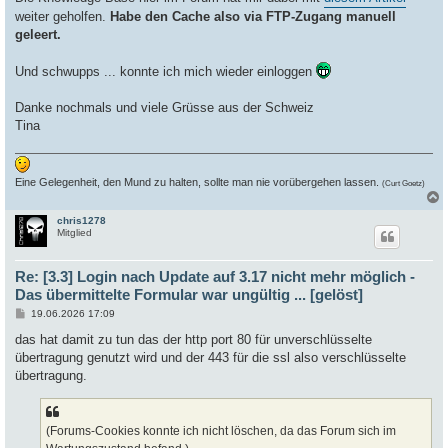
weiter geholfen.
Habe den Cache also via FTP-Zugang manuell
geleert.
Und schwupps ... konnte ich mich wieder einloggen
Danke nochmals und viele Grüsse aus der Schweiz
Tina
Eine Gelegenheit, den Mund zu halten, sollte man nie vorübergehen lassen.
(Curt Goetz)
chris1278
c
Mitglied
Re: [3.3] Login nach Update auf 3.17 nicht mehr möglich -
Das übermittelte Formular war ungültig ... [gelöst]
B
19.06.2026 17:09
e
i
das hat damit zu tun das der http port 80 für unverschlüsselte
t
übertragung genutzt wird und der 443 für die ssl also verschlüsselte
r
a
übertragung.
g
(Forums-Cookies konnte ich nicht löschen, da das Forum sich im