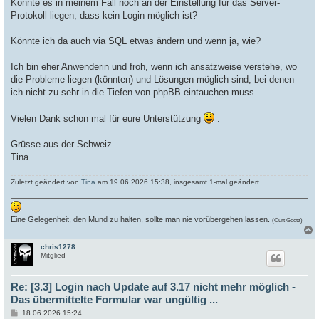
Könnte es in meinem Fall noch an der Einstellung für das Server-
Protokoll liegen, dass kein Login möglich ist?
Könnte ich da auch via SQL etwas ändern und wenn ja, wie?
Ich bin eher Anwenderin und froh, wenn ich ansatzweise verstehe, wo
die Probleme liegen (könnten) und Lösungen möglich sind, bei denen
ich nicht zu sehr in die Tiefen von phpBB eintauchen muss.
Vielen Dank schon mal für eure Unterstützung
.
Grüsse aus der Schweiz
Tina
Zuletzt geändert von
Tina
am 19.06.2026 15:38, insgesamt 1-mal geändert.
Eine Gelegenheit, den Mund zu halten, sollte man nie vorübergehen lassen.
(Curt Goetz)
chris1278
c
Mitglied
Re: [3.3] Login nach Update auf 3.17 nicht mehr möglich -
Das übermittelte Formular war ungültig ...
B
18.06.2026 15:24