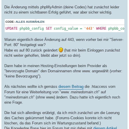
Die Änderung mittels phpMyAdmin (deine Codes) hat zunächst leider
nicht zu einem sichtbaren Erfolg geführt, war aber sicher wichtig.
CODE:
ALLES AUSWÄHLEN
UPDATE
 phpbb_config 
SET
 config_value = 
'443'
WHERE
 phpbb_conf
Warum eigentlich diese Änderung auf 443, wenn vorher bei mir "Server-
Port: 80" festgelegt war?
Habe es auf 80 zurück geändert
(hat mir beim Einloggen zunächst
nicht weiter geholfen, bleibt aber jetzt so drin).
Dann habe in meinen Hosting-Einstellungen beim Provider als
"bevorzugte Domain" den Domainnamen ohne www. angewählt (vorher:
"keine Bevorzugung").
Als nächstes wollte ich gemäss
diesem Beitrag
die .htaccess vom
Forum für eine Weiterleitung von "
www. meinedomain.ch
" auf
"
meinedomain.ch
" (ohne www) ändern. Dazu hatte ich eigentlich noch
eine Frage.
Die hat sich allerdings erübrigt, da ich mich zunächst um die Leerung
des Caches gekümmert habe. (Forums-Cookies konnte ich nicht
löschen, da das Forum sich im Wartungszustand befand.)
Die Knowledge Base hier im Forum hat mir dabei mit
diesem Artikel