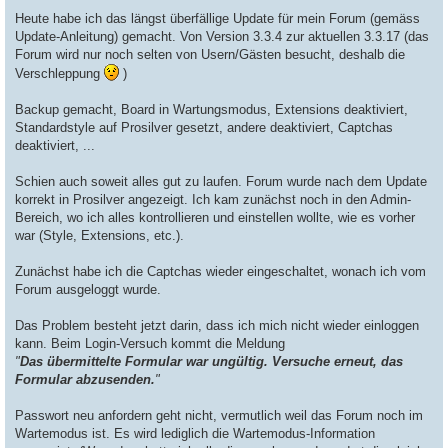
r
a
Heute habe ich das längst überfällige Update für mein Forum (gemäss
g
Update-Anleitung) gemacht. Von Version 3.3.4 zur aktuellen 3.3.17 (das
Forum wird nur noch selten von Usern/Gästen besucht, deshalb die
Verschleppung
)
Backup gemacht, Board in Wartungsmodus, Extensions deaktiviert,
Standardstyle auf Prosilver gesetzt, andere deaktiviert, Captchas
deaktiviert, ...
Schien auch soweit alles gut zu laufen. Forum wurde nach dem Update
korrekt in Prosilver angezeigt. Ich kam zunächst noch in den Admin-
Bereich, wo ich alles kontrollieren und einstellen wollte, wie es vorher
war (Style, Extensions, etc.).
Zunächst habe ich die Captchas wieder eingeschaltet, wonach ich vom
Forum ausgeloggt wurde.
Das Problem besteht jetzt darin, dass ich mich nicht wieder einloggen
kann. Beim Login-Versuch kommt die Meldung
"
Das übermittelte Formular war ungültig. Versuche erneut, das
Formular abzusenden.
"
Passwort neu anfordern geht nicht, vermutlich weil das Forum noch im
Wartemodus ist. Es wird lediglich die Wartemodus-Information