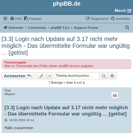
phpBB.de
Menü
FAQ
Pastebin
Registrieren
Anmelden
S
Startseite
Community
phpBB 3.3.x
Support-Forum
u
[3.3] Login nach Update auf 3.17 nicht mehr
c
möglich - Das übermittelte Formular war ungültig
h
... [gelöst]
e
Forumsregeln
Bitte im Thementitel den Präfix deiner phpBB-Version angeben
Suche
Erweiter
Antworten
7 Beiträge • Seite
1
von
1
Tina
Mitglied
[3.3] Login nach Update auf 3.17 nicht mehr möglich
- Das übermittelte Formular war ungültig ... [gelöst]
B
18.06.2026 15:14
e
i
Hallo zusammen
t