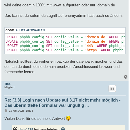
e
i
wird deine doamin 100% mit www. aufgerufen oder nur .domain.de
t
r
a
Das kannst du sofern du zugriff auf phpmyadmin hast auch so ändern:
g
CODE:
ALLES AUSWÄHLEN
UPDATE
 phpbb_config 
SET
 config_value = 
'domain.de'
WHERE
 phpb
UPDATE
 phpbb_config 
SET
 config_value = 
'domain.de'
WHERE
 phpb
UPDATE
 phpbb_config 
SET
 config_value = 
'443'
WHERE
 phpbb_conf
UPDATE
 phpbb_config 
SET
 config_value = 
'https'
WHERE
 phpbb_co
Natürlich solltest du vorher ein backup der datenbank machen und das
domian.de durch deine domain ersetzen. Anschliessend browser und
forencache leeren.
Tina
c
Mitglied
Re: [3.3] Login nach Update auf 3.17 nicht mehr möglich -
Das übermittelte Formular war ungültig ...
B
18.06.2026 15:36
e
i
Vielen Dank für die schnelle Antwort
t
r
a
chris1278
hat geschrieben: