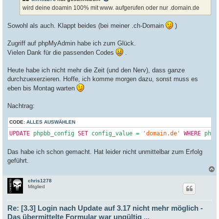
g
wird deine doamin 100% mit www. aufgerufen oder nur .domain.de
Sowohl als auch. Klappt beides (bei meiner .ch-Domain
)
Zugriff auf phpMyAdmin habe ich zum Glück.
Vielen Dank für die passenden Codes
.
Heute habe ich nicht mehr die Zeit (und den Nerv), dass ganze
durchzuexerzieren. Hoffe, ich komme morgen dazu, sonst muss es
eben bis Montag warten
Nachtrag:
CODE:
ALLES AUSWÄHLEN
UPDATE
 phpbb_config 
SET
 config_value = 
'domain.de'
WHERE
 phpb
Das habe ich schon gemacht. Hat leider nicht unmittelbar zum Erfolg
geführt.
chris1278
c
Mitglied
Re: [3.3] Login nach Update auf 3.17 nicht mehr möglich -
Das übermittelte Formular war ungültig ...