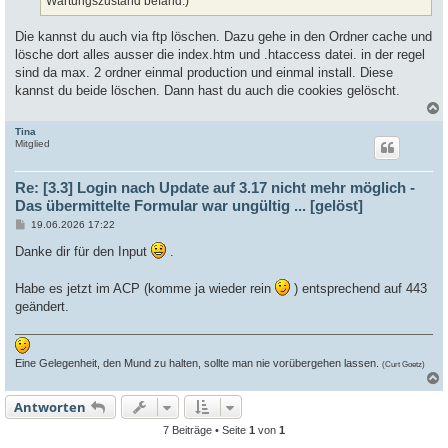
Wartungszustand befand.)
Die kannst du auch via ftp löschen. Dazu gehe in den Ordner cache und
lösche dort alles ausser die index.htm und .htaccess datei. in der regel
sind da max. 2 ordner einmal production und einmal install. Diese
kannst du beide löschen. Dann hast du auch die cookies gelöscht.
Tina
c
Mitglied
Re: [3.3] Login nach Update auf 3.17 nicht mehr möglich -
Das übermittelte Formular war ungültig ... [gelöst]
B
19.06.2026 17:22
e
i
Danke dir für den Input
.
t
r
a
Habe es jetzt im ACP (komme ja wieder rein
) entsprechend auf 443
g
geändert.
Eine Gelegenheit, den Mund zu halten, sollte man nie vorübergehen lassen.
(Curt Goetz)
Antworten
c
7 Beiträge • Seite
1
von
1