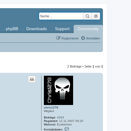
Suche
Erweiterte Such
phpBB
Downloads
Support
Community
Registrieren
Anmelden
2 Beiträge • Seite
1
von
1
chris1278
Mitglied
Beiträge:
4263
Registriert:
12.11.2007 06:20
Wohnort:
Euskirchen
K
Kontaktdaten: