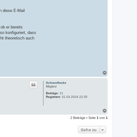
n diese E-Mail
ob er bereits
so konfiguriert, dass
cht theoretisch auch
N
a
c
Schneeflocke
h
Mitglied
o
Beiträge:
21
b
Registriert:
31.03.2024 22:35
e
n
N
a
2 Beiträge • Seite
1
von
1
c
h
o
Gehe zu
b
e