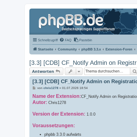
Schnellzugriff
FAQ
Pastebin
Startseite
Community
phpBB 3.3.x
Extension-Foren
[3.3] [CDB] CF_Notify Admin on Registra
Antworten
[3.3] [CDB] CF_Notify Admin on Registratio
B
von
chris1278
»
01.07.2026 18:54
e
Name der Extension:
i
CF_Notify Admin on Registration
t
Autor:
Chris1278
r
a
g
Version der Extension:
1.0.0
Voraussetzungen:
phpbb 3.3.0 aufwärts