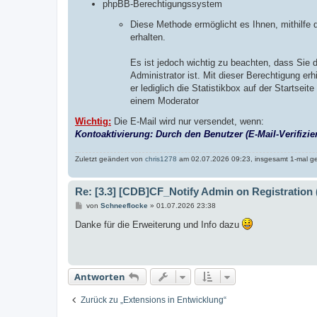
phpBB-Berechtigungssystem
Diese Methode ermöglicht es Ihnen, mithilf
erhalten.
Es ist jedoch wichtig zu beachten, dass Sie 
Administrator ist. Mit dieser Berechtigung erh
er lediglich die Statistikbox auf der Startse
einem Moderator
Wichtig:
Die E-Mail wird nur versendet, wenn:
Kontoaktivierung: Durch den Benutzer (E-Mail-Verifizier
Zuletzt geändert von
chris1278
am 02.07.2026 09:23, insgesamt 1-mal ge
Re: [3.3] [CDB]CF_Notify Admin on Registration 
B
von
Schneeflocke
»
01.07.2026 23:38
e
i
Danke für die Erweiterung und Info dazu
t
r
a
g
Antworten
Zurück zu „Extensions in Entwicklung“