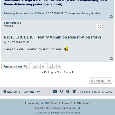
Keine Aktivierung (sofortiger Zugriff).
Zuletzt geändert von
chris1278
am 02.07.2026 09:23, insgesamt 1-mal geändert.
Schneeflocke
c
Mitglied
Re: [3.3] [CDB]CF_Notify Admin on Registration (fork)
B
01.07.2026 23:38
e
i
Danke für die Erweiterung und Info dazu
t
r
a
g
Antworten
c
2 Beiträge • Seite
1
von
1
Gehe zu
Startseite
Community
Alle Zeiten sind
UTC+02:00
Powered by
phpBB
® Forum Software © phpBB Limited
Deutsche Übersetzung durch
phpBB.de
Datenschutz
|
Nutzungsbedingungen