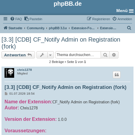
phpBB.de
Menü
FAQ
Pastebin
Registrieren
Anmelden
S
Startseite
Community
phpBB 3.3.x
Extension-Foren
Extensions in Entwicklung
u
[3.3] [CDB] CF_Notify Admin on Registration
c
(fork)
h
Suche
Erweiter
Antworten
e
2 Beiträge • Seite
1
von
1
chris1278
Mitglied
[3.3] [CDB] CF_Notify Admin on Registration (fork)
B
01.07.2026 18:54
e
Name der Extension:
i
CF_Notify Admin on Registration (fork)
t
Autor:
Chris1278
r
a
g
Version der Extension:
1.0.0
Voraussetzungen: