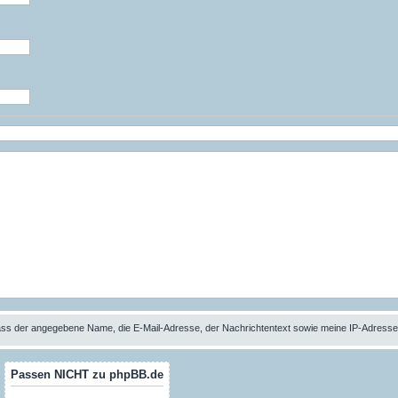
 dass der angegebene Name, die E-Mail-Adresse, der Nachrichtentext sowie meine IP-Adres
Passen NICHT zu phpBB.de