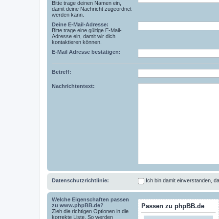
Bitte trage deinen Namen ein,
damit deine Nachricht zugeordnet
werden kann.
Deine E-Mail-Adresse:
Bitte trage eine gültige E-Mail-
Adresse ein, damit wir dich
kontaktieren können.
E-Mail Adresse bestätigen:
Betreff:
Nachrichtentext:
Datenschutzrichtlinie:
Ich bin damit einverstanden,
Welche Eigenschaften passen
zu www.phpBB.de?
Passen zu phpBB.de
Zieh die richtigen Optionen in die
korrekte Liste. So werden