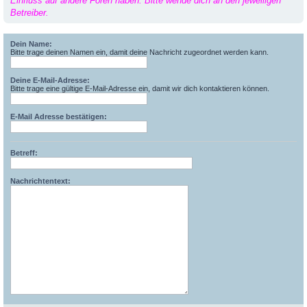
Einfluss auf andere Foren haben. Bitte wende dich an den jeweiligen
Betreiber.
Dein Name:
Bitte trage deinen Namen ein, damit deine Nachricht zugeordnet werden kann.
Deine E-Mail-Adresse:
Bitte trage eine gültige E-Mail-Adresse ein, damit wir dich kontaktieren können.
E-Mail Adresse bestätigen:
Betreff:
Nachrichtentext: