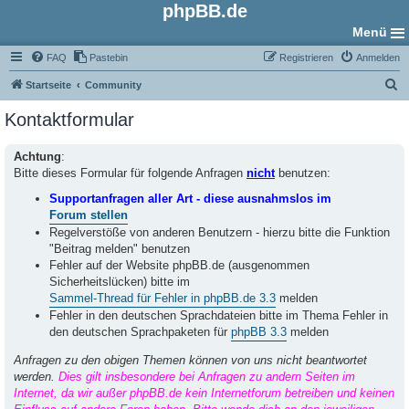
phpBB.de
Menü
FAQ
Pastebin
Registrieren
Anmelden
S
Startseite
Community
u
Kontaktformular
c
h
Achtung
:
Bitte dieses Formular für folgende Anfragen
nicht
benutzen:
e
Supportanfragen aller Art - diese ausnahmslos im
Forum stellen
Regelverstöße von anderen Benutzern - hierzu bitte die Funktion
"Beitrag melden" benutzen
Fehler auf der Website phpBB.de (ausgenommen
Sicherheitslücken) bitte im
Sammel-Thread für Fehler in phpBB.de 3.3
melden
Fehler in den deutschen Sprachdateien bitte im Thema Fehler in
den deutschen Sprachpaketen für
phpBB 3.3
melden
Anfragen zu den obigen Themen können von uns nicht beantwortet
werden.
Dies gilt insbesondere bei Anfragen zu andern Seiten im
Internet, da wir außer phpBB.de kein Internetforum betreiben und keinen