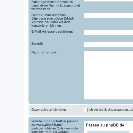
Bitte trage deinen Namen ein,
damit deine Nachricht zugeordnet
werden kann.
Deine E-Mail-Adresse:
Bitte trage eine gültige E-Mail-
Adresse ein, damit wir dich
kontaktieren können.
E-Mail Adresse bestätigen:
Betreff:
Nachrichtentext:
Datenschutzrichtlinie:
Ich bin damit einverstanden,
Welche Eigenschaften passen
zu www.phpBB.de?
Passen zu phpBB.de
Zieh die richtigen Optionen in die
korrekte Liste. So werden