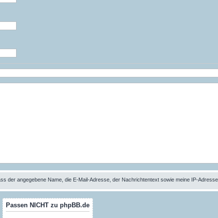
 dass der angegebene Name, die E-Mail-Adresse, der Nachrichtentext sowie meine IP-Adres
Passen NICHT zu phpBB.de