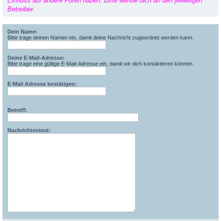
Einfluss auf andere Foren haben. Bitte wende dich an den jeweiligen
Betreiber.
Dein Name:
Bitte trage deinen Namen ein, damit deine Nachricht zugeordnet werden kann.
Deine E-Mail-Adresse:
Bitte trage eine gültige E-Mail-Adresse ein, damit wir dich kontaktieren können.
E-Mail Adresse bestätigen:
Betreff:
Nachrichtentext: