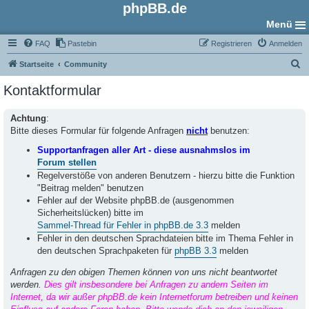
phpBB.de
Menü
FAQ
Pastebin
Registrieren
Anmelden
S
Startseite
Community
u
Kontaktformular
c
h
Achtung
:
Bitte dieses Formular für folgende Anfragen
nicht
benutzen:
e
Supportanfragen aller Art - diese ausnahmslos im
Forum stellen
Regelverstöße von anderen Benutzern - hierzu bitte die Funktion
"Beitrag melden" benutzen
Fehler auf der Website phpBB.de (ausgenommen
Sicherheitslücken) bitte im
Sammel-Thread für Fehler in phpBB.de 3.3
melden
Fehler in den deutschen Sprachdateien bitte im Thema Fehler in
den deutschen Sprachpaketen für
phpBB 3.3
melden
Anfragen zu den obigen Themen können von uns nicht beantwortet
werden.
Dies gilt insbesondere bei Anfragen zu andern Seiten im
Internet, da wir außer phpBB.de kein Internetforum betreiben und keinen