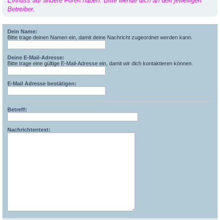
Einfluss auf andere Foren haben. Bitte wende dich an den jeweiligen
Betreiber.
Dein Name:
Bitte trage deinen Namen ein, damit deine Nachricht zugeordnet werden kann.
Deine E-Mail-Adresse:
Bitte trage eine gültige E-Mail-Adresse ein, damit wir dich kontaktieren können.
E-Mail Adresse bestätigen:
Betreff:
Nachrichtentext: