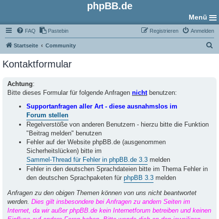
phpBB.de
Menü
FAQ
Pastebin
Registrieren
Anmelden
S
Startseite
Community
u
Kontaktformular
c
h
Achtung
:
Bitte dieses Formular für folgende Anfragen
nicht
benutzen:
e
Supportanfragen aller Art - diese ausnahmslos im
Forum stellen
Regelverstöße von anderen Benutzern - hierzu bitte die Funktion
"Beitrag melden" benutzen
Fehler auf der Website phpBB.de (ausgenommen
Sicherheitslücken) bitte im
Sammel-Thread für Fehler in phpBB.de 3.3
melden
Fehler in den deutschen Sprachdateien bitte im Thema Fehler in
den deutschen Sprachpaketen für
phpBB 3.3
melden
Anfragen zu den obigen Themen können von uns nicht beantwortet
werden.
Dies gilt insbesondere bei Anfragen zu andern Seiten im
Internet, da wir außer phpBB.de kein Internetforum betreiben und keinen