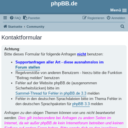
phpBB.de
Menü
FAQ
Pastebin
Registrieren
Anmelden
S
Startseite
Community
u
Kontaktformular
c
h
Achtung
:
Bitte dieses Formular für folgende Anfragen
nicht
benutzen:
e
Supportanfragen aller Art - diese ausnahmslos im
Forum stellen
Regelverstöße von anderen Benutzern - hierzu bitte die Funktion
"Beitrag melden" benutzen
Fehler auf der Website phpBB.de (ausgenommen
Sicherheitslücken) bitte im
Sammel-Thread für Fehler in phpBB.de 3.3
melden
Fehler in den deutschen Sprachdateien bitte im Thema Fehler in
den deutschen Sprachpaketen für
phpBB 3.3
melden
Anfragen zu den obigen Themen können von uns nicht beantwortet
werden.
Dies gilt insbesondere bei Anfragen zu andern Seiten im
Internet, da wir außer phpBB.de kein Internetforum betreiben und keinen