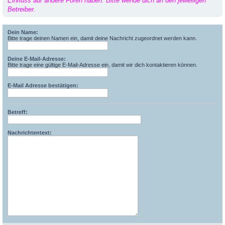
Einfluss auf andere Foren haben. Bitte wende dich an den jeweiligen
Betreiber.
Dein Name:
Bitte trage deinen Namen ein, damit deine Nachricht zugeordnet werden kann.
Deine E-Mail-Adresse:
Bitte trage eine gültige E-Mail-Adresse ein, damit wir dich kontaktieren können.
E-Mail Adresse bestätigen:
Betreff:
Nachrichtentext: