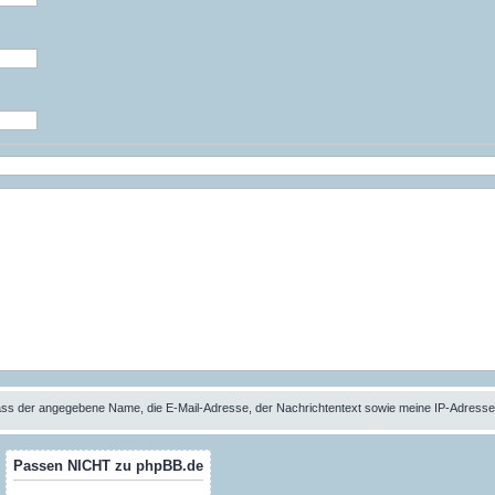
 dass der angegebene Name, die E-Mail-Adresse, der Nachrichtentext sowie meine IP-Adres
Passen NICHT zu phpBB.de