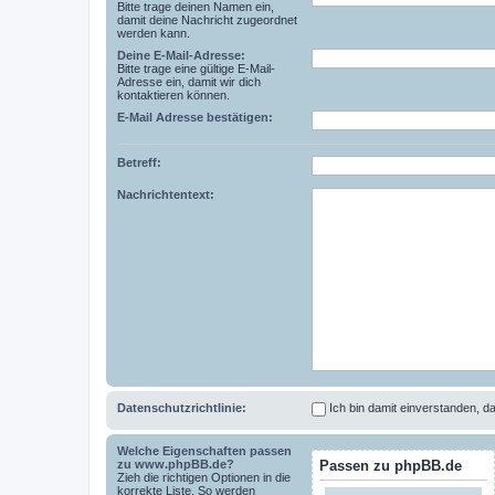
Bitte trage deinen Namen ein,
damit deine Nachricht zugeordnet
werden kann.
Deine E-Mail-Adresse:
Bitte trage eine gültige E-Mail-
Adresse ein, damit wir dich
kontaktieren können.
E-Mail Adresse bestätigen:
Betreff:
Nachrichtentext:
Datenschutzrichtlinie:
Ich bin damit einverstanden,
Welche Eigenschaften passen
zu www.phpBB.de?
Passen zu phpBB.de
Zieh die richtigen Optionen in die
korrekte Liste. So werden