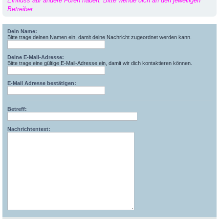
Einfluss auf andere Foren haben. Bitte wende dich an den jeweiligen
Betreiber.
Dein Name:
Bitte trage deinen Namen ein, damit deine Nachricht zugeordnet werden kann.
Deine E-Mail-Adresse:
Bitte trage eine gültige E-Mail-Adresse ein, damit wir dich kontaktieren können.
E-Mail Adresse bestätigen:
Betreff:
Nachrichtentext: