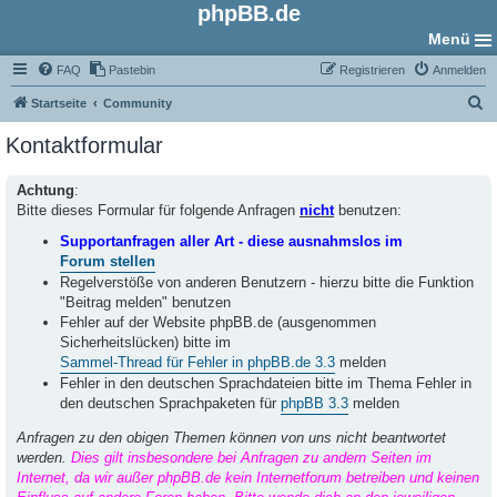
phpBB.de
Menü
FAQ
Pastebin
Registrieren
Anmelden
S
Startseite
Community
u
Kontaktformular
c
h
Achtung
:
Bitte dieses Formular für folgende Anfragen
nicht
benutzen:
e
Supportanfragen aller Art - diese ausnahmslos im
Forum stellen
Regelverstöße von anderen Benutzern - hierzu bitte die Funktion
"Beitrag melden" benutzen
Fehler auf der Website phpBB.de (ausgenommen
Sicherheitslücken) bitte im
Sammel-Thread für Fehler in phpBB.de 3.3
melden
Fehler in den deutschen Sprachdateien bitte im Thema Fehler in
den deutschen Sprachpaketen für
phpBB 3.3
melden
Anfragen zu den obigen Themen können von uns nicht beantwortet
werden.
Dies gilt insbesondere bei Anfragen zu andern Seiten im
Internet, da wir außer phpBB.de kein Internetforum betreiben und keinen