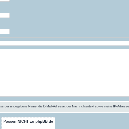
 dass der angegebene Name, die E-Mail-Adresse, der Nachrichtentext sowie meine IP-Adres
Passen NICHT zu phpBB.de