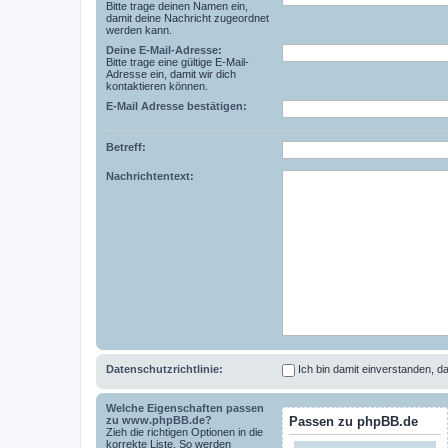
Bitte trage deinen Namen ein,
damit deine Nachricht zugeordnet
werden kann.
Deine E-Mail-Adresse:
Bitte trage eine gültige E-Mail-
Adresse ein, damit wir dich
kontaktieren können.
E-Mail Adresse bestätigen:
Betreff:
Nachrichtentext:
Datenschutzrichtlinie:
Ich bin damit einverstanden,
Welche Eigenschaften passen
zu www.phpBB.de?
Passen zu phpBB.de
Zieh die richtigen Optionen in die
korrekte Liste. So werden