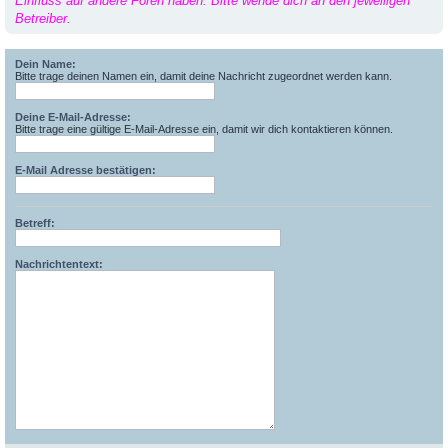
Einfluss auf andere Foren haben. Bitte wende dich an den jeweiligen
Betreiber.
Dein Name:
Bitte trage deinen Namen ein, damit deine Nachricht zugeordnet werden kann.
Deine E-Mail-Adresse:
Bitte trage eine gültige E-Mail-Adresse ein, damit wir dich kontaktieren können.
E-Mail Adresse bestätigen:
Betreff:
Nachrichtentext: