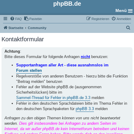
phpBB.de
Menü
FAQ
Pastebin
Registrieren
Anmelden
S
Startseite
Community
u
Kontaktformular
c
h
Achtung
:
Bitte dieses Formular für folgende Anfragen
nicht
benutzen:
e
Supportanfragen aller Art - diese ausnahmslos im
Forum stellen
Regelverstöße von anderen Benutzern - hierzu bitte die Funktion
"Beitrag melden" benutzen
Fehler auf der Website phpBB.de (ausgenommen
Sicherheitslücken) bitte im
Sammel-Thread für Fehler in phpBB.de 3.3
melden
Fehler in den deutschen Sprachdateien bitte im Thema Fehler in
den deutschen Sprachpaketen für
phpBB 3.3
melden
Anfragen zu den obigen Themen können von uns nicht beantwortet
werden.
Dies gilt insbesondere bei Anfragen zu andern Seiten im
Internet, da wir außer phpBB.de kein Internetforum betreiben und keinen