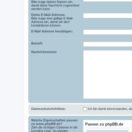
Bitte trage deinen Namen ein,
damit deine Nachricht zugeordnet
werden kann.
Deine E-Mail-Adresse:
Bitte trage eine gültige E-Mail-
Adresse ein, damit wir dich
kontaktieren können.
E-Mail Adresse bestätigen:
Betreff:
Nachrichtentext:
Datenschutzrichtlinie:
Ich bin damit einverstanden,
Welche Eigenschaften passen
zu www.phpBB.de?
Passen zu phpBB.de
Zieh die richtigen Optionen in die
korrekte Liste. So werden