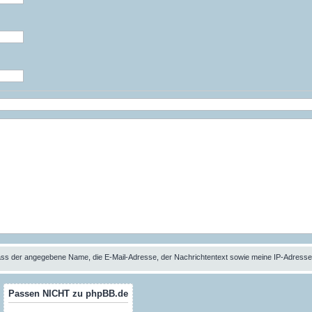
 dass der angegebene Name, die E-Mail-Adresse, der Nachrichtentext sowie meine IP-Adres
Passen NICHT zu phpBB.de