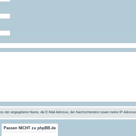
 dass der angegebene Name, die E-Mail-Adresse, der Nachrichtentext sowie meine IP-Adres
Passen NICHT zu phpBB.de