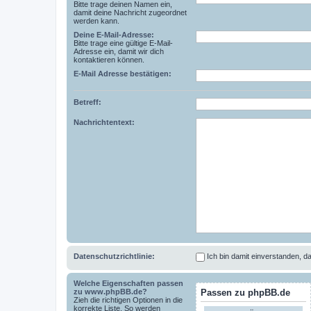
Bitte trage deinen Namen ein,
damit deine Nachricht zugeordnet
werden kann.
Deine E-Mail-Adresse:
Bitte trage eine gültige E-Mail-
Adresse ein, damit wir dich
kontaktieren können.
E-Mail Adresse bestätigen:
Betreff:
Nachrichtentext:
Datenschutzrichtlinie:
Ich bin damit einverstanden,
Welche Eigenschaften passen
zu www.phpBB.de?
Passen zu phpBB.de
Zieh die richtigen Optionen in die
korrekte Liste. So werden