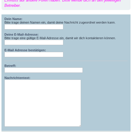
Einfluss auf andere Foren haben. Bitte wende dich an den jeweiligen
Betreiber.
Dein Name:
Bitte trage deinen Namen ein, damit deine Nachricht zugeordnet werden kann.
Deine E-Mail-Adresse:
Bitte trage eine gültige E-Mail-Adresse ein, damit wir dich kontaktieren können.
E-Mail Adresse bestätigen:
Betreff:
Nachrichtentext: