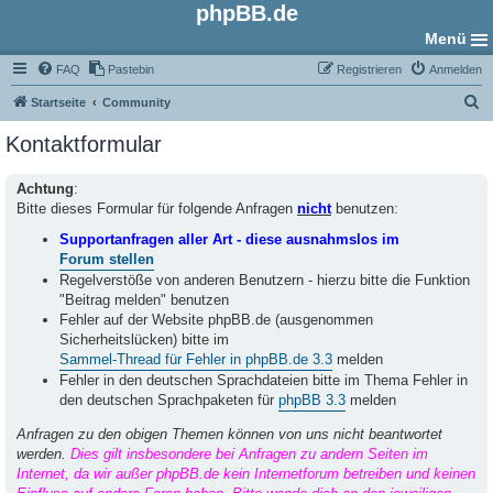
phpBB.de
Menü
FAQ
Pastebin
Registrieren
Anmelden
S
Startseite
Community
u
Kontaktformular
c
h
Achtung
:
Bitte dieses Formular für folgende Anfragen
nicht
benutzen:
e
Supportanfragen aller Art - diese ausnahmslos im
Forum stellen
Regelverstöße von anderen Benutzern - hierzu bitte die Funktion
"Beitrag melden" benutzen
Fehler auf der Website phpBB.de (ausgenommen
Sicherheitslücken) bitte im
Sammel-Thread für Fehler in phpBB.de 3.3
melden
Fehler in den deutschen Sprachdateien bitte im Thema Fehler in
den deutschen Sprachpaketen für
phpBB 3.3
melden
Anfragen zu den obigen Themen können von uns nicht beantwortet
werden.
Dies gilt insbesondere bei Anfragen zu andern Seiten im
Internet, da wir außer phpBB.de kein Internetforum betreiben und keinen