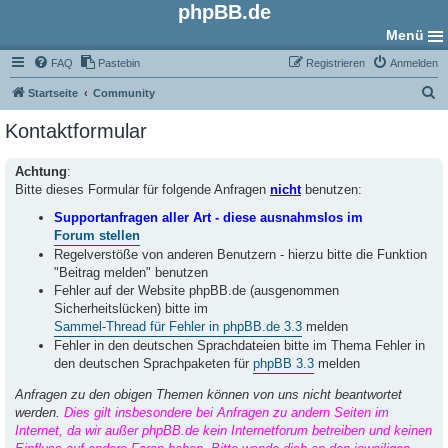
phpBB.de
Menü
FAQ
Pastebin
Registrieren
Anmelden
S
Startseite
Community
u
Kontaktformular
c
h
Achtung
:
Bitte dieses Formular für folgende Anfragen
nicht
benutzen:
e
Supportanfragen aller Art - diese ausnahmslos im
Forum stellen
Regelverstöße von anderen Benutzern - hierzu bitte die Funktion
"Beitrag melden" benutzen
Fehler auf der Website phpBB.de (ausgenommen
Sicherheitslücken) bitte im
Sammel-Thread für Fehler in phpBB.de 3.3
melden
Fehler in den deutschen Sprachdateien bitte im Thema Fehler in
den deutschen Sprachpaketen für
phpBB 3.3
melden
Anfragen zu den obigen Themen können von uns nicht beantwortet
werden.
Dies gilt insbesondere bei Anfragen zu andern Seiten im
Internet, da wir außer phpBB.de kein Internetforum betreiben und keinen