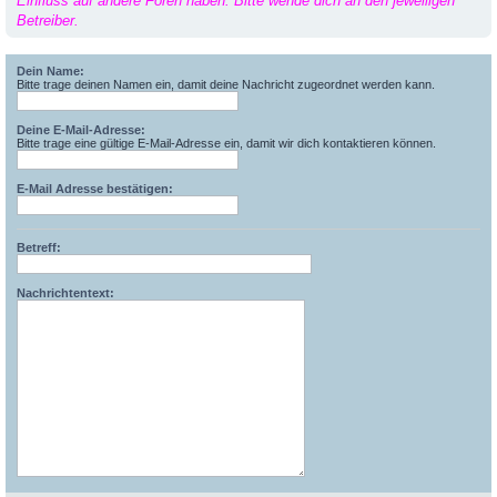
Einfluss auf andere Foren haben. Bitte wende dich an den jeweiligen
Betreiber.
Dein Name:
Bitte trage deinen Namen ein, damit deine Nachricht zugeordnet werden kann.
Deine E-Mail-Adresse:
Bitte trage eine gültige E-Mail-Adresse ein, damit wir dich kontaktieren können.
E-Mail Adresse bestätigen:
Betreff:
Nachrichtentext: