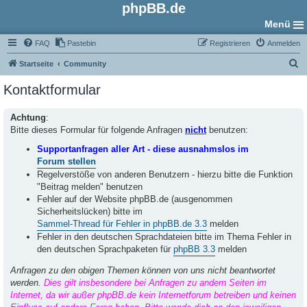
phpBB.de
Menü
FAQ
Pastebin
Registrieren
Anmelden
S
Startseite
Community
u
Kontaktformular
c
h
Achtung
:
Bitte dieses Formular für folgende Anfragen
nicht
benutzen:
e
Supportanfragen aller Art - diese ausnahmslos im
Forum stellen
Regelverstöße von anderen Benutzern - hierzu bitte die Funktion
"Beitrag melden" benutzen
Fehler auf der Website phpBB.de (ausgenommen
Sicherheitslücken) bitte im
Sammel-Thread für Fehler in phpBB.de 3.3
melden
Fehler in den deutschen Sprachdateien bitte im Thema Fehler in
den deutschen Sprachpaketen für
phpBB 3.3
melden
Anfragen zu den obigen Themen können von uns nicht beantwortet
werden.
Dies gilt insbesondere bei Anfragen zu andern Seiten im
Internet, da wir außer phpBB.de kein Internetforum betreiben und keinen