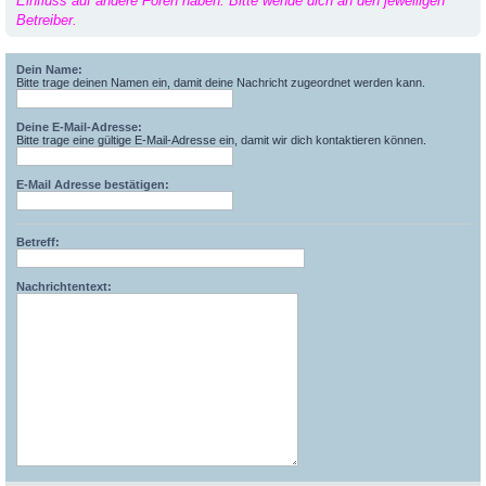
Einfluss auf andere Foren haben. Bitte wende dich an den jeweiligen
Betreiber.
Dein Name:
Bitte trage deinen Namen ein, damit deine Nachricht zugeordnet werden kann.
Deine E-Mail-Adresse:
Bitte trage eine gültige E-Mail-Adresse ein, damit wir dich kontaktieren können.
E-Mail Adresse bestätigen:
Betreff:
Nachrichtentext: