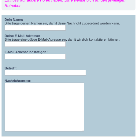
Einfluss auf andere Foren haben. Bitte wende dich an den jeweiligen
Betreiber.
Dein Name:
Bitte trage deinen Namen ein, damit deine Nachricht zugeordnet werden kann.
Deine E-Mail-Adresse:
Bitte trage eine gültige E-Mail-Adresse ein, damit wir dich kontaktieren können.
E-Mail Adresse bestätigen:
Betreff:
Nachrichtentext: