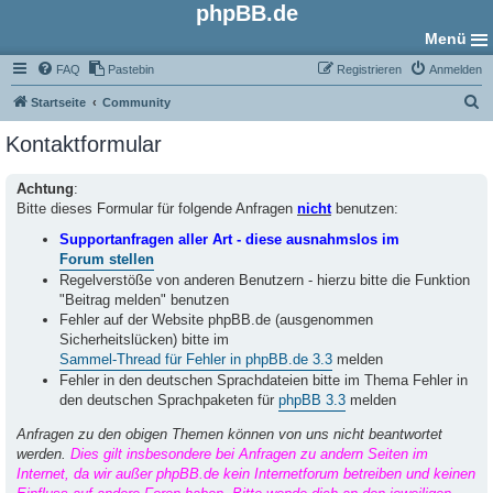
phpBB.de
Menü
FAQ
Pastebin
Registrieren
Anmelden
S
Startseite
Community
u
Kontaktformular
c
h
Achtung
:
Bitte dieses Formular für folgende Anfragen
nicht
benutzen:
e
Supportanfragen aller Art - diese ausnahmslos im
Forum stellen
Regelverstöße von anderen Benutzern - hierzu bitte die Funktion
"Beitrag melden" benutzen
Fehler auf der Website phpBB.de (ausgenommen
Sicherheitslücken) bitte im
Sammel-Thread für Fehler in phpBB.de 3.3
melden
Fehler in den deutschen Sprachdateien bitte im Thema Fehler in
den deutschen Sprachpaketen für
phpBB 3.3
melden
Anfragen zu den obigen Themen können von uns nicht beantwortet
werden.
Dies gilt insbesondere bei Anfragen zu andern Seiten im
Internet, da wir außer phpBB.de kein Internetforum betreiben und keinen