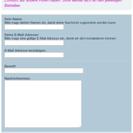
Einfluss auf andere Foren haben. Bitte wende dich an den jeweiligen
Betreiber.
Dein Name:
Bitte trage deinen Namen ein, damit deine Nachricht zugeordnet werden kann.
Deine E-Mail-Adresse:
Bitte trage eine gültige E-Mail-Adresse ein, damit wir dich kontaktieren können.
E-Mail Adresse bestätigen:
Betreff:
Nachrichtentext: