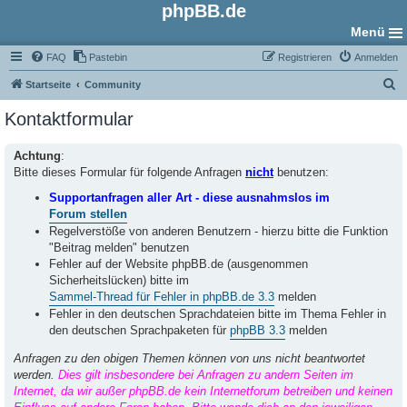
phpBB.de
Menü
FAQ
Pastebin
Registrieren
Anmelden
S
Startseite
Community
u
Kontaktformular
c
h
Achtung
:
Bitte dieses Formular für folgende Anfragen
nicht
benutzen:
e
Supportanfragen aller Art - diese ausnahmslos im
Forum stellen
Regelverstöße von anderen Benutzern - hierzu bitte die Funktion
"Beitrag melden" benutzen
Fehler auf der Website phpBB.de (ausgenommen
Sicherheitslücken) bitte im
Sammel-Thread für Fehler in phpBB.de 3.3
melden
Fehler in den deutschen Sprachdateien bitte im Thema Fehler in
den deutschen Sprachpaketen für
phpBB 3.3
melden
Anfragen zu den obigen Themen können von uns nicht beantwortet
werden.
Dies gilt insbesondere bei Anfragen zu andern Seiten im
Internet, da wir außer phpBB.de kein Internetforum betreiben und keinen