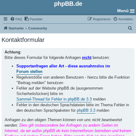
phpBB.de
Menü
FAQ
Pastebin
Registrieren
Anmelden
S
Startseite
Community
u
Kontaktformular
c
h
Achtung
:
Bitte dieses Formular für folgende Anfragen
nicht
benutzen:
e
Supportanfragen aller Art - diese ausnahmslos im
Forum stellen
Regelverstöße von anderen Benutzern - hierzu bitte die Funktion
"Beitrag melden" benutzen
Fehler auf der Website phpBB.de (ausgenommen
Sicherheitslücken) bitte im
Sammel-Thread für Fehler in phpBB.de 3.3
melden
Fehler in den deutschen Sprachdateien bitte im Thema Fehler in
den deutschen Sprachpaketen für
phpBB 3.3
melden
Anfragen zu den obigen Themen können von uns nicht beantwortet
werden.
Dies gilt insbesondere bei Anfragen zu andern Seiten im
Internet, da wir außer phpBB.de kein Internetforum betreiben und keinen