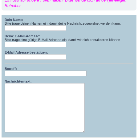
Einfluss auf andere Foren haben. Bitte wende dich an den jeweiligen
Betreiber.
Dein Name:
Bitte trage deinen Namen ein, damit deine Nachricht zugeordnet werden kann.
Deine E-Mail-Adresse:
Bitte trage eine gültige E-Mail-Adresse ein, damit wir dich kontaktieren können.
E-Mail Adresse bestätigen:
Betreff:
Nachrichtentext: