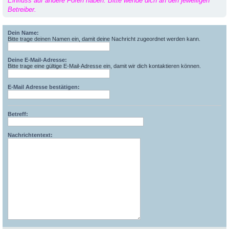
Einfluss auf andere Foren haben. Bitte wende dich an den jeweiligen
Betreiber.
Dein Name:
Bitte trage deinen Namen ein, damit deine Nachricht zugeordnet werden kann.
Deine E-Mail-Adresse:
Bitte trage eine gültige E-Mail-Adresse ein, damit wir dich kontaktieren können.
E-Mail Adresse bestätigen:
Betreff:
Nachrichtentext: