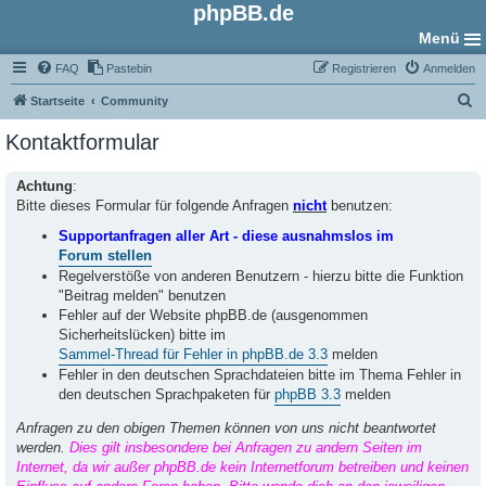
phpBB.de
Menü
FAQ
Pastebin
Registrieren
Anmelden
S
Startseite
Community
u
Kontaktformular
c
h
Achtung
:
Bitte dieses Formular für folgende Anfragen
nicht
benutzen:
e
Supportanfragen aller Art - diese ausnahmslos im
Forum stellen
Regelverstöße von anderen Benutzern - hierzu bitte die Funktion
"Beitrag melden" benutzen
Fehler auf der Website phpBB.de (ausgenommen
Sicherheitslücken) bitte im
Sammel-Thread für Fehler in phpBB.de 3.3
melden
Fehler in den deutschen Sprachdateien bitte im Thema Fehler in
den deutschen Sprachpaketen für
phpBB 3.3
melden
Anfragen zu den obigen Themen können von uns nicht beantwortet
werden.
Dies gilt insbesondere bei Anfragen zu andern Seiten im
Internet, da wir außer phpBB.de kein Internetforum betreiben und keinen