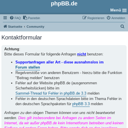
phpBB.de
Menü
FAQ
Pastebin
Registrieren
Anmelden
S
Startseite
Community
u
Kontaktformular
c
h
Achtung
:
Bitte dieses Formular für folgende Anfragen
nicht
benutzen:
e
Supportanfragen aller Art - diese ausnahmslos im
Forum stellen
Regelverstöße von anderen Benutzern - hierzu bitte die Funktion
"Beitrag melden" benutzen
Fehler auf der Website phpBB.de (ausgenommen
Sicherheitslücken) bitte im
Sammel-Thread für Fehler in phpBB.de 3.3
melden
Fehler in den deutschen Sprachdateien bitte im Thema Fehler in
den deutschen Sprachpaketen für
phpBB 3.3
melden
Anfragen zu den obigen Themen können von uns nicht beantwortet
werden.
Dies gilt insbesondere bei Anfragen zu andern Seiten im
Internet, da wir außer phpBB.de kein Internetforum betreiben und keinen