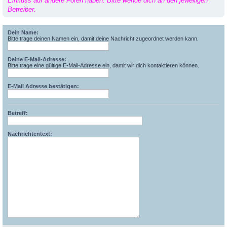
Einfluss auf andere Foren haben. Bitte wende dich an den jeweiligen
Betreiber.
Dein Name:
Bitte trage deinen Namen ein, damit deine Nachricht zugeordnet werden kann.
Deine E-Mail-Adresse:
Bitte trage eine gültige E-Mail-Adresse ein, damit wir dich kontaktieren können.
E-Mail Adresse bestätigen:
Betreff:
Nachrichtentext: