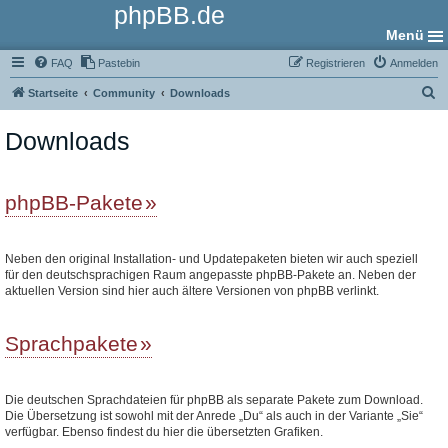
phpBB.de
Menü
FAQ
Pastebin
Registrieren
Anmelden
S
Startseite
Community
Downloads
u
Downloads
c
h
e
phpBB-Pakete
Neben den original Installation- und Updatepaketen bieten wir auch speziell
für den deutschsprachigen Raum angepasste phpBB-Pakete an. Neben der
aktuellen Version sind hier auch ältere Versionen von phpBB verlinkt.
Sprachpakete
Die deutschen Sprachdateien für phpBB als separate Pakete zum Download.
Die Übersetzung ist sowohl mit der Anrede „Du“ als auch in der Variante „Sie“
verfügbar. Ebenso findest du hier die übersetzten Grafiken.