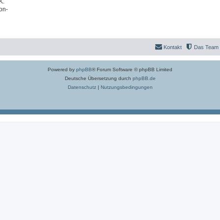
K.
on-
Kontakt
Das Team
Powered by
phpBB
® Forum Software © phpBB Limited
Deutsche Übersetzung durch
phpBB.de
Datenschutz
|
Nutzungsbedingungen