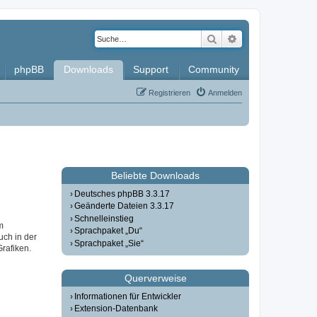
Suche
Erweiterte Such
phpBB
Downloads
Support
Community
Registrieren
Anmelden
Beliebte Downloads
Deutsches phpBB 3.3.17
Geänderte Dateien 3.3.17
Schnelleinstieg
m
Sprachpaket „Du“
uch in der
Sprachpaket „Sie“
Grafiken.
Querverweise
Informationen für Entwickler
Extension-Datenbank