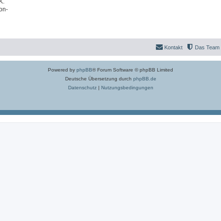
K.
on-
Kontakt
Das Team
Powered by
phpBB
® Forum Software © phpBB Limited
Deutsche Übersetzung durch
phpBB.de
Datenschutz
|
Nutzungsbedingungen