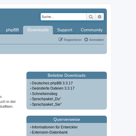
Suche
Erweiterte Such
phpBB
Downloads
Support
Community
Registrieren
Anmelden
Beliebte Downloads
Deutsches phpBB 3.3.17
Geänderte Dateien 3.3.17
Schnelleinstieg
m
Sprachpaket „Du“
uch in der
Sprachpaket „Sie“
Grafiken.
Querverweise
Informationen für Entwickler
Extension-Datenbank